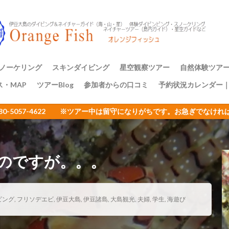
アミメハギ幼魚
アライソコケギンポ
アルファスズメダイ
ア
イサキの群れ
イシガキフグ
イズカサゴ
イタリア
イッ
ナダイ
イニシキベラ
イバラカンザシ
イバラダツ
イバラタツ
ウ
イロカエルアンコウ幼魚
イロブダイ幼魚
イワシ
イワシの
ミウシ
ウデフリツノザヤウミウシ
ウミウシ
ウミウシいっぱい
ノーケリング
スキンダイビング
星空観察ツアー
自然体験ツア
ビ
ウミウシ三昧
ウミガメ
ウミスズメ
ウミテング
ウメ
ス・MAP
ツアーBlog
参加者からの口コミ
予約状況カレンダー
ップ講習
アーのご案内
三原山トレッ
裏砂漠トレッ
樹海と再生の
１日一組限定
エサキモンキツノカメムシ
オープンウォーター講習
オイランヨウジ
080-5057-4622 ※ツアー中は留守になりがちです。お急ぎでな
ミウマ
オオモンカエルアンコウ
オオルリ
オカヤドカリ
オジ
おとめ座
おひとりさまでも
オヤビッチャ
オリオン座
オ
ュ
ガイドツアー
カエルアンコウ
カエルの卵
カキハラ
のですが。。。
カゴカキダイ
カジイチゴ
カスザメ
カスミオイランヨウジ
カ
ウシ
カナメイロウミウシ
カミソリウオ
カメと泳ぐ
ガンガゼ
カンナツノザヤウミウシ
カンパチ
キイボキヌハダウミウシ
ビング
,
フリソデエビ
,
伊豆大島
,
伊豆諸島
,
大島観光
,
夫婦
,
学生
,
海遊び
キシマハナダイ
キシマハナダイ幼魚
キセルガイ
キミオコゼ
シ
キョン
キリンミノカサゴ
キンチャクガニ
クエ
クダ