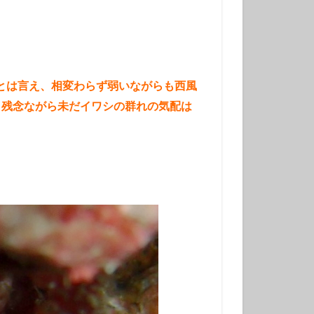
チンアナゴ
ラ幼魚
ドライスーツ
トダイビング
！とは言え、相変わらず弱いながらも西風
。残念ながら未だイワシの群れの気配は
ニタリ
クセイハギ
ハチジョウタツ
ナヒゲウツボ
ット
ラ
ヒョウモンダコ
ガネジリンボウ幼魚
ファンダイブ
ドリハナダイ幼魚