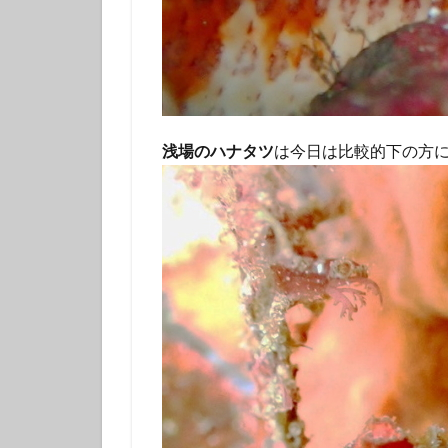
伊豆諸島ダイビン
冬の星座
初
初潜り
卒業
夏の思い出
女子旅
好奇
浅場のハナタツ
は今日は比較的下の方
島一周
島旅
探究的ツアー
星空ガイド
東京諸島
植
海
海岸線
潜り納め
火
秋の浜
筆島
訪日外国人
離島
雨でも
魅力再発見