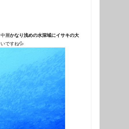
・中層
かなり浅めの水深域にイサキの大
いですね💦