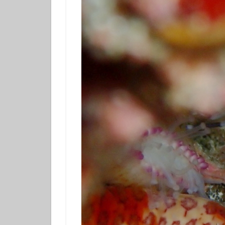
フチベニイロウミ
ベニシボリ
ボブサンウミウシ
マツカサウオ
マリンダイビング
ミナミハコフグｙ
メガネスズメダイ
モンガラカワハギ
ヤマブキウミウシ
ヨコシマニセモチ
ラベンダーウミウ
リュウモンイロウ
ワタユキシボリガ
中学生以上
伊豆大島ダイビン