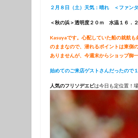
タテジマキンチャ
２月８日（土）天気：晴れ ＜ファン
ツノザヤウミウシ
＜秋の浜＞透明度２０ｍ 水温１６．
デルタスズメダイ
トラウツボ
Kasuyaです。心配していた船の就
ナノハナフブキハ
のままなので、潜れるポイントは東側
ニシキフウライウ
ありませんが、今週末からショップ御一
ニモ
ネコザ
ハコフグ
ハ
始めてのご来店ゲストさんだったので
ハチマキダテハゼ
人気のフリソデエビ
は今日も定位置！場
ハナヒゲウツボ幼
ハワイトラギス
ヒオドシベラ幼魚
ヒラマサ
ヒ
ヒロウミウシ
フエフキダイ