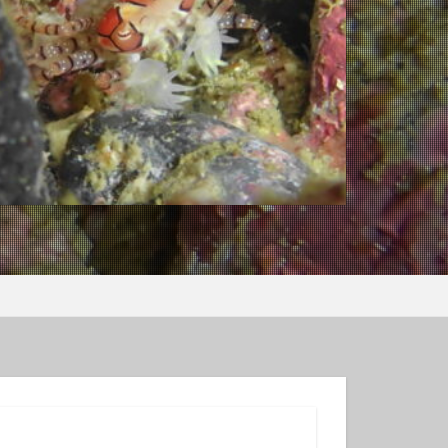
ンコウｙｇ
ロウミウシ
テグリ
ミウシ
ウウミウシ
サルトリイバラ
シュノーケル
グ
スミレナガハナダイ
コウ
メダイ
イビング受付中