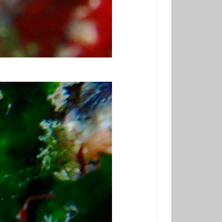
冬でもダイビング
初挑戦
塩工場見学
島観光
天の川
小学生以上
風体験
探究
昆虫
星座
春の星座
木星
流星
流星群
溶岩アーチ
び
神社巡り
観光
田浜
金星
み
高齢でも
ダイビング