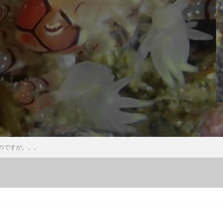
ウミウシ
クビアカハゼ
クマドリカエルアンコウ
クマドリカエルア
ンコウ幼魚
クマノミ
クラサキウミウシ
クリスマス
クリヤイ
クロヘリメジロザメ
クロマグロ
ケイカイ
ゲッコウスズメダイ
イ幼魚
コウイカ
コウイカの仲間
コウリンハナダイ
コウワン
コクテンフグ
コケリンドウ
コニワハンミョウ
ゴマフビロードウ
ンシボリガイ
ご家族
サークル
サイクリング
サガミリュウグ
シ
サザナミフグ
サフランイロウミウシ
サメ
サヨリの群れ
ジオツアー
ジオパーク
シカマガの滝
シテンヤッコ
ジビエ
ウミウシ
シャーク
シュノーケリングツアー
シュノーケリング体験
シ
シロシキブイロウミウシ
スキューバダイビング
スキンダイビン
のですが。。。
ツアー
スターウォッチング
スターウオッチング
スノーケル
ゼブラソウシ
ゼブラソウシカエルアンコウ
ゼブラ柄ソウシカエルアン
ソウシカエルアンコウ
ソウシハギ
ソメワケヤッコ
ソライロスズ
ダイビングガイド
ダイビングツアー
ダイビングライセンス
ダ
タカベ
タコ
タツノイトコ
タツノオトシゴ
タテキン幼魚