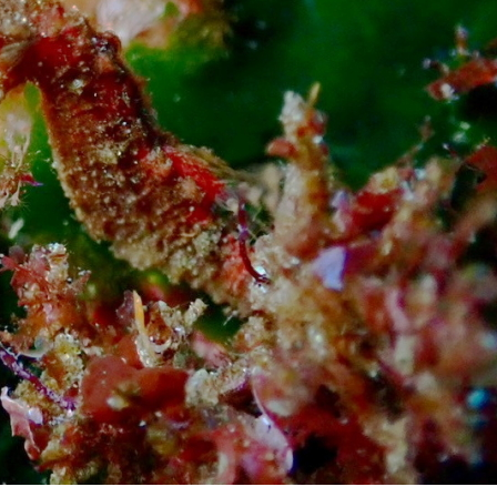
初心者
中級者
上級者
自然体験ツアー
子供
家族
ループ
団体
お一人
検索