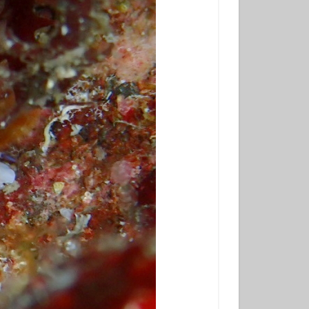
ンベ
サンウミウウシ
れ
マグロ
ナミギンポ
ゴンベ幼魚
モリアオガエル
ヤブツバキ
発見
グ
三原神社
ンダイビング