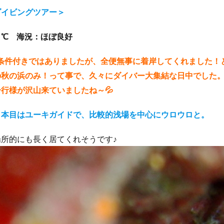
クダイ
タテジマヤッコ
タンデムサイクリング
チゴハナダイ
ダイビングツアー＞
ツノダシ
ツバメウオ
ツマジロオコゼ
ツムブリ
ツユベ
２℃ 海況：ほぼ良好
テングダイ
トウシキ
トサヤッコ
ドチザメ
トビエイ
ドラマロケ地
ドリー
トレッキング
トレッキングツアー
ナイ
航も条件付きではありましたが、全便無事に着岸してくれました
ゼ
ナマコ
ナミダカサゴ
ナンヨウハギ
ナンヨウハギ幼魚
の秋の浜のみ！って事で、久々にダイバー大集結な日中でした
オ
ニシキヤッコｙｇ
ニジギンポ
ニジハタ
ニセボロカサゴ
行様が沢山来ていましたね～💦
メ
ネジリンボウ
ノコギリハギ幼魚
ハイパワー電動自転車
ハ
ダカハオコゼ
ハタタテハゼ
ハタンポの群れ
ハチジョウダツ
１本目はユーキガイドで、比較的浅場を中心にウロウロと。
ハナゴイ幼魚
ハナゴンベ
ハナゴンベ幼魚
ハナタツ
ハ
所的にも長く居てくれそうです♪
魚
ハナビラウオ幼魚
ハマフエフキ
ハリセンボン
パワースポ
ハンマー
ハンマーヘッド
ハンマーヘッドシャーク
ヒオドシベ
ピカチュウ
ひとりでも
ヒメクサアジ
ヒメニラミベニハゼ
レグロコショウダイ
ヒレナガカサゴ
ヒレナガネジリンボウ
ヒレナ
ファンダイビング
ファンダイビングツアー
ファンダイビング受付中
フォトコンテスト開催中
フジイロウミウシ
フジタウミウシ
フチ