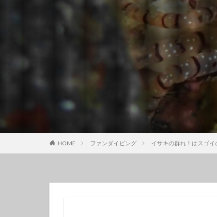
クチナシツノザヤ
クマドリカエルア
グループで
ゲッコウスズメダ
コガラシエビ
コロザメ
コ
サクラミノウミウ
ジオガイド
シモフリカメサン
シロイバラウミウ
HOME
ファンダイビング
イサキの群れ！はスゴイ
スキンダイビング
セダカギンポ
セミホウボウ
ソラスズメダイ
ダイビング講習