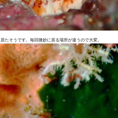
グ
会社仲間
体験ダイビング受付中
兄弟
再生の一本道
チャレンジ
初めてのシュノーケル
初めてのダイビング
初夏の魚
旅行
友人
友達
友達と
噴気
地層
地層大切断面
夏の星座
夏休み
外国人
大島
大島一周
大島桜
大
心
姉妹
宇宙
家族と
家族旅行
富士山
小学生
に居たそうです。毎回微妙に居る場所が違うので大変。
島民
左巻きカタツムリ
年に1度
幻の池
幼児
強
撮影ガイド
教育
旅行
早朝ハンマー
早朝ハンマーDIV
星空ツアー
星空観察
星空観察ツアー
星空観測
星空観賞
物
椿油
樹海
池袋
泉津の切通し
波浮港
流れ星
海浜教室
海遊び
海釣り
満天の星
満天の星空
溶岩
山
火山島
狩猟体験
王の浜
砂の浜
砂漠景色
磯遊
罠猟師
聖地巡礼
自然体験
裏砂漠
視察
親子
貸切
貸切ツアー
赤ダレ
赤ちゃん
赤っ禿
遊び
野
楽しめる
電動アシスト自転車
電動自転車
青く光る石
飛び込
魚
魚いっぱい
黒クマ
伊豆大島
星空
シュノーケリング