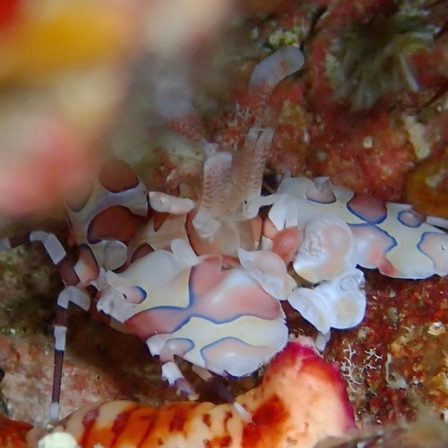
ウシ
フデリンドウ
フリソデエビ
ベニカエルアンコウ
ベニゴ
ベニハナダイ
ホシエイ
ホシエイの子供
ホタテツノハゼ
ボブ
ホホスジタルミ
ホムラスベヨコエビ
マイワシ
マイワシの群
マツカサウオｙｇ
マツカサウオ幼魚
マツバガニ
マツバギンポ
フェアー
マルスズメダイ
ミカドウミウシ
ミゾレウミウシ
ミ
ｇ
ミナミハコフグ幼魚
ミナミハナダイ
ミヤケテグリ
メガネ
幼魚
メジナの群れ
モニターツアー
ももクロ
モヨウフグ
モンスズメダイ
モンスズメダイ幼魚
ヤガラ
ヤシャハゼ
ヤリイカ
ユウゼン
ユカタハタ
ヨコエビ
ヨコシマエビ
ノウオ
ヨコシマニセモチノウオ幼魚
ライセンス
ライセンス講習
シ
リサーチダイビング
リピーター
リフレッシュダイビング
ミウシ
レンテンヤッコ
ロケ番組
ワクワクいっぱい
ワクワク
イ
一人旅
一期一会
一組限定
三原山
三原山トレッキン
乳児
仲間
仲間同士
伊豆大島シュノーケリング
伊豆大島スキ
グ
伊豆大島フォトコンテスト
伊豆大島体験ダイビング
伊豆諸島