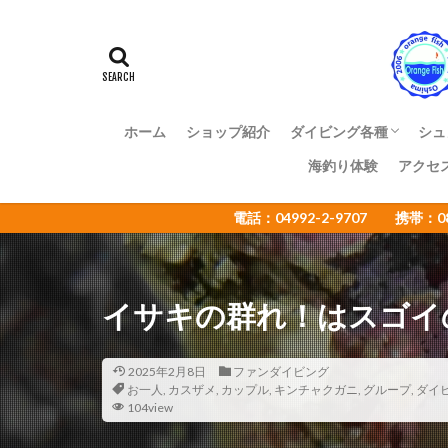
アマミスズメダイ
イカ
イサキ
イトヒキコハクハ
イロカエルアンコ
インターネットウ
ホーム
ショップ紹介
ダイビング各種
シュ
ウミウシカクレエ
海釣り体験
アクセ
ファンダイビング
体験ダイビング
OWライセンス講習
ADアドバンス講習
NAUI各種ステップア
ショップ様向け大島ツ
エコツアー
電話：04992-2-9707 携帯：
オオセ
オオ
オタアジュリア
オレンジフィッシ
イサキの群れ！はスゴイ
カゴカキダ
カナメイロウミウ
カンザシヤドカリ
2025年2月8日
ファンダイビング
お一人
,
カスザメ
,
カップル
,
キンチャクガニ
,
グループ
,
ダイ
キザクラハゼ
104view
キャラメルウミウ