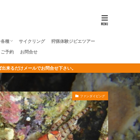
ンナウミウシ
センタカサゴ
群れ
ー各種
サイクリング
狩猟体験ジビエツアー
ボシイソギンチャク
｜ご予約
お問合せ
キングツアー
キングツアー
森トレッキングツアー
オリジナルジオツアー
おうし座
ければ出来るだけメールでお問合せ下さい。
サン
リジナルジオツアー
ガクアジサイ
ファンダイビング
タクチイワシ
エビ
キカモヨウウミウシ
ゴンベ