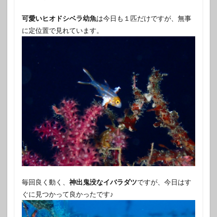
可愛いヒオドシベラ幼魚
は今日も１匹だけですが、無事
に定位置で見れています。
毎回良く動く、
神出鬼没なイバラダツ
ですが、今日はす
ぐに見つかって良かったです♪