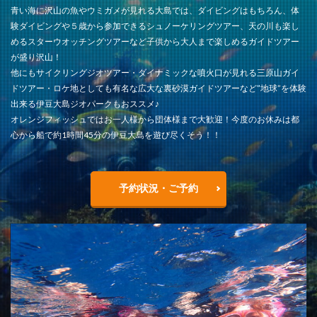
青い海に沢山の魚やウミガメが見れる大島では、ダイビングはもちろん、体
験ダイビングや５歳から参加できるシュノーケリングツアー、天の川も楽し
めるスターウオッチングツアーなど子供から大人まで楽しめるガイドツアー
が盛り沢山！
他にもサイクリングジオツアー・ダイナミックな噴火口が見れる三原山ガイ
ドツアー・ロケ地としても有名な広大な裏砂漠ガイドツアーなど”地球”を体験
出来る伊豆大島ジオパークもおススメ♪
オレンジフィッシュではお一人様から団体様まで大歓迎！今度のお休みは都
心から船で約1時間45分の伊豆大島を遊び尽くそう！！
予約状況・ご予約