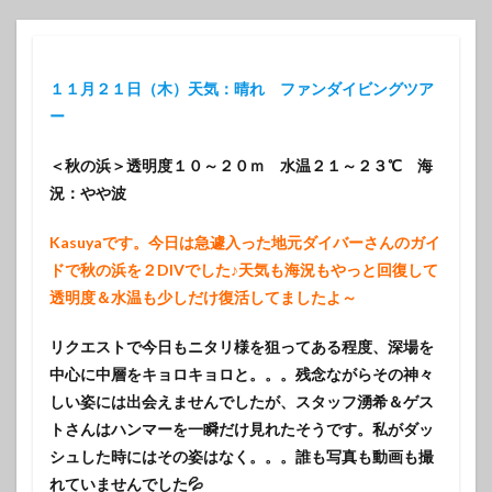
１１月２１日（木）天気：晴れ ファンダイビングツア
ー
＜秋の浜＞透明度１０～２０ｍ 水温２１～２３℃ 海
況：やや波
Kasuyaです。今日は急遽入った地元ダイバーさんのガイ
ドで秋の浜を２DIVでした♪天気も海況もやっと回復して
透明度＆水温も少しだけ復活してましたよ～
リクエストで今日もニタリ様を狙ってある程度、深場を
中心に中層をキョロキョロと。。。残念ながらその神々
しい姿には出会えませんでしたが、スタッフ湧希＆ゲス
トさんはハンマーを一瞬だけ見れたそうです。私がダッ
シュした時にはその姿はなく。。。誰も写真も動画も撮
れていませんでした💦