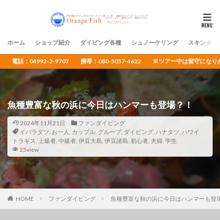
ホーム
ショップ紹介
ダイビング各種
シュノーケリング
スキンダイ
電話：04992-2-9707 携帯：080-5057-4622 ※ツアー中は留守
魚種豊富な秋の浜に今日はハンマーも登場？！
2024年11月21日
ファンダイビング
イバラダツ
,
お一人
,
カップル
,
グループ
,
ダイビング
,
ハナタツ
,
ハワイ
トラギス
,
上級者
,
中級者
,
伊豆大島
,
伊豆諸島
,
初心者
,
夫婦
,
学生
25view
HOME
ファンダイビング
魚種豊富な秋の浜に今日はハンマーも登