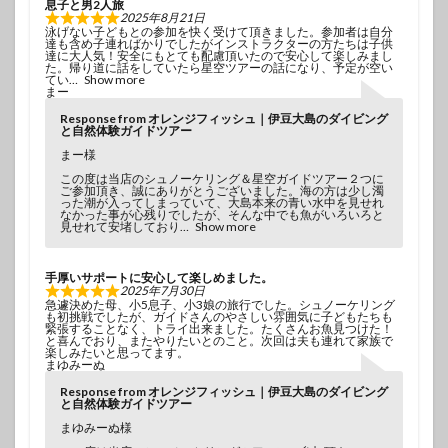
息子と男2人旅
2025年8月21日
泳げない子どもとの参加を快く受けて頂きました。参加者は自分
達も含め子連ればかりでしたがインストラクターの方たちは子供
達に大人気！安全にもとても配慮頂いたので安心して楽しみまし
た。帰り道に話をしていたら星空ツアーの話になり、予定が空い
てい
Show more
まー
Response from オレンジフィッシュ｜伊豆大島のダイビング
と自然体験ガイドツアー
まー様
この度は当店のシュノーケリング＆星空ガイドツアー２つに
ご参加頂き、誠にありがとうございました。海の方は少し濁
った潮が入ってしまっていて、大島本来の青い水中を見せれ
なかった事が心残りでしたが、そんな中でも魚がいろいろと
見せれて安堵しており
Show more
手厚いサポートに安心して楽しめました。
2025年7月30日
急遽決めた母、小5息子、小3娘の旅行でした。シュノーケリング
も初挑戦でしたが、ガイドさんのやさしい雰囲気に子どもたちも
緊張することなく、トライ出来ました。たくさんお魚見つけた！
と喜んでおり、またやりたいとのこと。次回は夫も連れて家族で
楽しみたいと思ってます。
まゆみーぬ
Response from オレンジフィッシュ｜伊豆大島のダイビング
と自然体験ガイドツアー
まゆみーぬ様