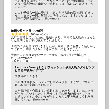
この度は当店のシュノーケリングツアーにご参加頂き、この
ような最高評価と素敵なご感想を頂き、誠にありがとうござ
いました。
大人も子供も一緒に安心して思いきり大島の海を楽しめるよ
う、スタッフ一同、笑顔でご準備しております♪よろしけれ
ば来年以降も是非ご
Show more
綺麗な星空と優しい解説
2025年5月7日
元町に宿泊していたため、送迎もあり、車内でも大島のちょっと
した疑問にも丁寧に答えてくれました。
４歳の子供も連れて行きましたが、終始子供にも優しく話しかけ
てくれて、最後にはガイドさんに懐いておりました。
天候に左右されやすいツアーですが、臨機応変に対応してく
れ
Show more
３度目の正直
Response from オレンジフィッシュ｜伊豆大島のダイビング
と自然体験ガイドツアー
３度目の正直さま
この度は何度もリベンジでお申込み頂き、ようやくご案内出
来て本当に安堵しております。
また高評価と心温まるご感想も心に染み入ります。誠にあり
がとうございました。お子様にも星の魅力が伝わってとって
も嬉しいです。小さいながらもいろんな事を教えてくれたり
聞いてくれ
Show more