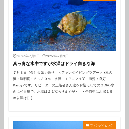
2026年7月3日
2026年7月3日
真っ青な水中ですが水温はドライ向きな海
７月３日（金）天気：曇り ＜ファンダイビングツアー＞ ●秋の
浜：透明度１５～３０ｍ 水温：１７～２１℃ 海況：良好
Kasuyaです。リピーターの上級者さん達をお迎えしての２DIV♪水
面はベタ凪で、水温は２１℃ありますが・・・午前中は水深１５
ｍ以深は […]
ファンダイビング