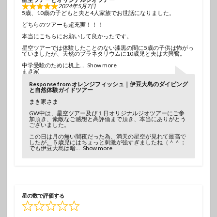
2024年5月7日
5歳、10歳の子どもと夫と4人家族でお世話になりました。
どちらのツアーも超充実！！！
本当にこちらにお願いして良かったです。
星空ツアーでは体験したことのない漆黒の闇に5歳の子供は怖がっ
ていましたが、天然のプラネタリウムに10歳児と夫は大興奮。
中学受験のために机上
Show more
まき家
Response from オレンジフィッシュ｜伊豆大島のダイビング
と自然体験ガイドツアー
まき家さま
GW中は、星空ツアー及び１日オリジナルジオツアーにご参
加頂き、素敵なご感想と高評価まで頂き、本当にありがとう
ございました。
この日は月の無い闇夜だった為、満天の星空が見れて最高で
したが、５歳児にはちょっと刺激が強すぎましたね（＾＾；
でも伊豆大島は暗
Show more
星の数で評価する