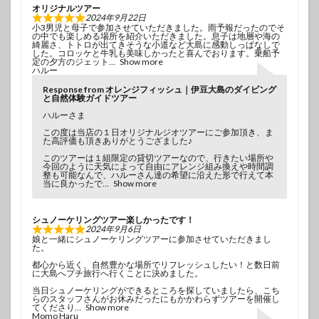
オリジナルツアー
2024年9月22日
小3男児と母子で参加させていただきました。雨予報だったのでそ
の中でも楽しめる場所を紹介いただきました。息子は地層や海の
綺麗さ、トトロが出てきそうな小道など大島に感動しっぱなしで
した。コロッケと牛乳も美味しかったと喜んでおります。乗船予
定の夕方のジェット
Show more
ハルー
Response from オレンジフィッシュ｜伊豆大島のダイビング
と自然体験ガイドツアー
ハルーさま
この度は当店の１日オリジナルジオツアーにご参加頂き、ま
た高評価も頂きありがとうござました♪
このツアーは１組限定の貸切ツアーなので、行きたい場所や
今回のように天気によって自由にアレンジ組み換えや時間調
整も可能なんで、ハルーさん達の希望に沿えた形で行えて本
当に良かったで
Show more
シュノーケリングツアー楽しかったです！
2024年9月6日
娘と一緒にシュノーケリングツアーに参加させていただきまし
た。
都心から近く、自然豊かな場所でリフレッシュしたい！と数日前
に大島へプチ旅行へ行くことに決めました。
当日シュノーケリングができるところを探していましたら、こち
らのスタッフさんがお休みだったにもかかわらずツアーを開催し
てくださり
Show more
Momo Haru