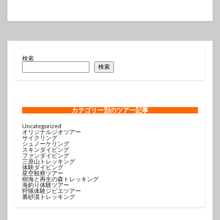
検索
検索
カテゴリー
別のツアー記事
Uncategorized
オリジナルジオツアー
サイクリング
シュノーケリング
スキンダイビング
ファンダイビング
三原山トレッキング
体験ダイビング
星空観察ツアー
樹海と再生の森トレッキング
海釣り体験ツアー
狩猟体験ジビエツアー
裏砂漠トレッキング