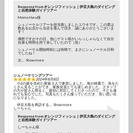
Response from オレンジフィッシュ｜伊豆大島のダイビング
と自然体験ガイドツアー
Momo Haru様
シュノーケルツアーを担当致しましたユウキです。この度は
数あるお店から当店を選んで頂き、誠にありがとうございま
す！
偶然ですがその日、他にゲスト様がいらっしゃらなくて自分
自身も時間を持て余していたので（笑）
シュノーケル開始時刻には快晴で、まさにシュノーケル日和
でしたね！
次
Show more
シュノーケリングツアー
2024年8月8日
小2の娘を含めた家族３人で参加しました。海が綺麗で、魚をた
くさん見ることができ、家族全員とても楽しめました。スタッフ
の方が皆さん明るく、親切に対応してくださったので、子ども連
れでも安心でした。写真もたくさん撮っていただき、良い思い出
になりました。
伊豆大島を再訪する
Show more
しーちゃん
Response from オレンジフィッシュ｜伊豆大島のダイビング
と自然体験ガイドツアー
しーちゃん様