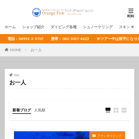
ホーム
ショップ紹介
ダイビング各種
シュノーケリング
スキンダイ
電話：04992-2-9707 携帯：080-5057-4622 ※ツアー中は留守
HOME
お一人
TAG
お一人
新着ブログ
人気順
ファンダイビング