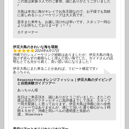
この度は家族３人でのご参加、誠にありがとうございました
♪
大島は本当に海がキレイでお魚天国なので、お子様でも気軽
に楽しめるシュノーケリングは大人気です。
是非また来年も、お越し頂ければ幸いです。スタッフ一同心
よりお待ちしておりまーす（＾＾）
ＯＦオーナー
伊豆大島のきれいな海を堪能
2024年6月17日
沖縄でのシュノーケリング経験はありましたが、伊豆大島の海も
負けず劣らずの素晴らしく澄んだ良い海でした。ガイドさんの説
明もとても分かり易く、良い思い出になりました！
伊豆大島にまた来ることがあれば、リピート確定です♪
あっちゃん
Response from オレンジフィッシュ｜伊豆大島のダイビング
と自然体験ガイドツアー
あっちゃん様
先日はご来店頂き、誠にありがとうございました。またこの
度は当店のアクティビティに高評価までして頂き、スタッフ
一同大変嬉しく思っております。伊豆大島は沖縄に比べ全然
メジャーではありませんが、感じて頂いた通り都心から１時
間４５分で、沖縄と同レベルの透明度と魚影の
濃
Show more
星空ツアーとオリジナルジオツアー