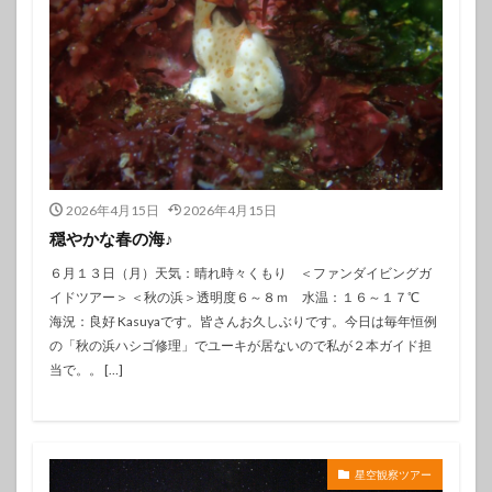
2026年4月15日
2026年4月15日
穏やかな春の海♪
６月１３日（月）天気：晴れ時々くもり ＜ファンダイビングガ
イドツアー＞ ＜秋の浜＞透明度６～８ｍ 水温：１６～１７℃
海況：良好 Kasuyaです。皆さんお久しぶりです。今日は毎年恒例
の「秋の浜ハシゴ修理」でユーキが居ないので私が２本ガイド担
当で。。 […]
星空観察ツアー