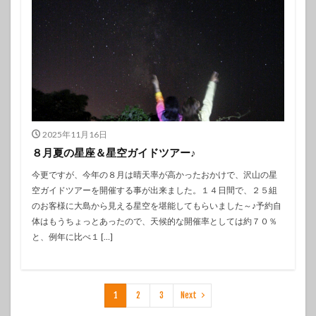
2025年11月16日
８月夏の星座＆星空ガイドツアー♪
今更ですが、今年の８月は晴天率が高かったおかけで、沢山の星
空ガイドツアーを開催する事が出来ました。１４日間で、２５組
のお客様に大島から見える星空を堪能してもらいました～♪予約自
体はもうちょっとあったので、天候的な開催率としては約７０％
と、例年に比べ１ […]
1
2
3
Next