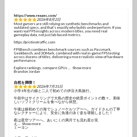
https://www.rexaec.com/
2026年8月2日
Most gamers are still relying on synthetic benchmarks and
outdated specs, and that’s exactly why builds underperform. If you
want real FPS insights across modern titles, you need real
gameplay data, not just lab-based metrics.
https://pristinetraffic.com
FPSBench combines benchmark sources such as Passmark,
Geekbench, and 3DMark, combined with real in-game FPS testing
across dozens of titles, delivering a more realistic view of hardware
performance.
Explore rankings, compare GPUs
Show more
Brandon Jordan
自然を満喫！
2026年7月31日
小学1年生の娘と二人で初めての伊豆大島旅行。
午前中はサイクリングで大島の歴史や絶景ポイントの数々。美味
しいソフトクリームを食べながら休憩。
午後は娘初めての海でシュノーケルツアーへ。ガイドさんの丁寧
なレクチャーにより、安全に魚達の泳ぐ姿を堪能しました！
夜は星空ツアーへ。あいにくの満月でも流れ星が見
え
Show more
ミーヨン