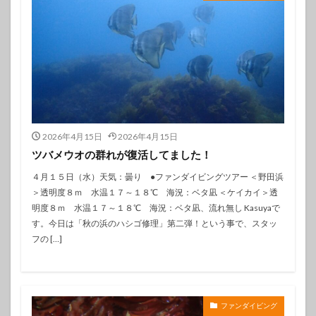
2026年4月15日
2026年4月15日
ツバメウオの群れが復活してました！
４月１５日（水）天気：曇り ●ファンダイビングツアー ＜野田浜
＞透明度８ｍ 水温１７～１８℃ 海況：ベタ凪 ＜ケイカイ＞透
明度８ｍ 水温１７～１８℃ 海況：ベタ凪、流れ無し Kasuyaで
す。今日は「秋の浜のハシゴ修理」第二弾！という事で、スタッ
フの […]
ファンダイビング