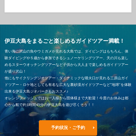
伊豆大島をまるごと楽しめるガイドツアー満載！
青い海に沢山の魚やウミガメが見れる大島では、ダイビングはもちろん、体
験ダイビングや５歳から参加できるシュノーケリングツアー、天の川も楽し
めるスターウオッチングツアーなど子供から大人まで楽しめるガイドツアー
が盛り沢山！
他にもサイクリングジオツアー・ダイナミックな噴火口が見れる三原山ガイ
ドツアー・ロケ地としても有名な広大な裏砂漠ガイドツアーなど”地球”を体験
出来る伊豆大島ジオパークもおススメ♪
オレンジフィッシュではお一人様から団体様まで大歓迎！今度のお休みは都
心から船で約1時間45分の伊豆大島を遊び尽くそう！！
予約状況・ご予約