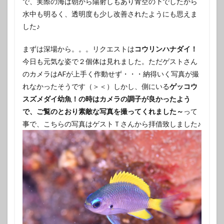
で、実際の海は朝から陽射しもあり青空の下でしたから
水中も明るく、透明度も少し改善されたようにも思えま
した♪
まずは深場から。。。リクエストは
コウリンハナダイ！
今日も元気な姿で２個体は見れました。ただゲストさん
のカメラはAFが上手く作動せず・・・納得いく写真が撮
れなかったそうです（＞＜）しかし、側にいる
ゲッコウ
スズメダイ幼魚！の時はカメラの調子が良かったよう
で、ご覧のとおり素敵な写真を撮ってくれました～
って
事で、こちらの写真はゲストＴさんから拝借致しました♪