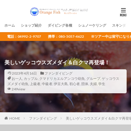
ホーム
ショップ紹介
ダイビング各種
シュノーケリング
スキンダイ
電話：04992-2-9707 携帯：080-5057-4622 ※ツアー中は留守
美しいゲッコウスズメダイ＆白クマ再登場！
2023年4月16日
ファンダイビング
お一人
,
カップル
,
クマドリカエルアンコウ幼魚
,
グループ
,
ゲッコウス
ズメダイ幼魚
,
上級者
,
中級者
,
伊豆大島
,
初心者
,
団体
,
夫婦
,
学生
249view
HOME
ファンダイビング
美しいゲッコウスズメダイ＆白クマ再登