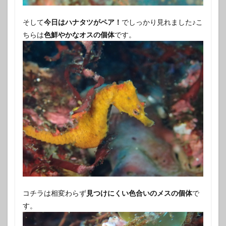
そして
今日はハナタツがペア！
でしっかり見れました♪こ
ちらは
色鮮やかなオスの個体
です。
コチラは相変わらず
見つけにくい色合いのメスの個体
で
す。