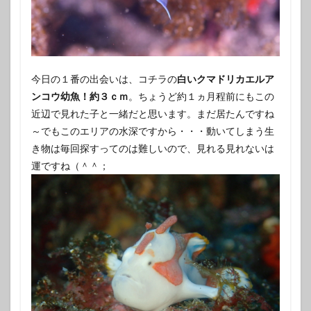
今日の１番の出会いは、コチラの
白いクマドリカエルア
ンコウ幼魚！約３ｃｍ
。ちょうど約１ヵ月程前にもこの
近辺で見れた子と一緒だと思います。まだ居たんですね
～でもこのエリアの水深ですから・・・動いてしまう生
き物は毎回探すってのは難しいので、見れる見れないは
運ですね（＾＾；