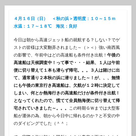
４月１６日（日） ＜秋の浜＞透明度：１０～１５ｍ
水温：１７～１８℃ 海況：良好
今日は朝から高速ジェット船の就航する？しない？でゲ
ストの皆様は大変翻弄されました～（＞＜）強い南西風
の影響で、午前中はどの高速船も条件付き出航！
午後の
高速船は天候調査中！って事で・・・結果、１人は午前
便に切り替えて１本も潜らず帰宅。。。３人は賭けに出
て、通常通り２本秋の浜に潜りました～！が、、、無情
にも午後の東京行き高速船は、欠航が１２時に決定して
しまい、何とか熱海行きの高速船だけが条件付き出航！
となってくれたので、慌てて全員熱海便に切り替えて帰
宅されていきました～。。。
この時期ＧＷまでは大型客
船が運休の為、朝から今日中に帰れるのか？と不安の中
のダイビングでした（＾＾；