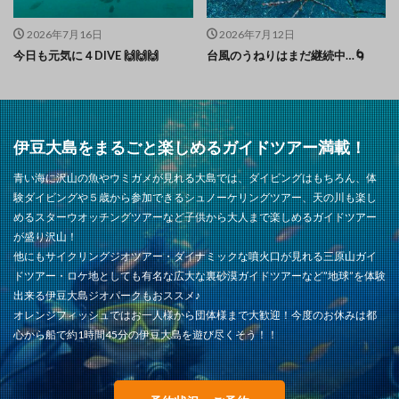
2026年7月16日
2026年7月12日
今日も元気に４DIVE 🙌🙌🙌
台風のうねりはまだ継続中…🌀
伊豆大島をまるごと楽しめるガイドツアー満載！
青い海に沢山の魚やウミガメが見れる大島では、ダイビングはもちろん、体
験ダイビングや５歳から参加できるシュノーケリングツアー、天の川も楽し
めるスターウオッチングツアーなど子供から大人まで楽しめるガイドツアー
が盛り沢山！
他にもサイクリングジオツアー・ダイナミックな噴火口が見れる三原山ガイ
ドツアー・ロケ地としても有名な広大な裏砂漠ガイドツアーなど”地球”を体験
出来る伊豆大島ジオパークもおススメ♪
オレンジフィッシュではお一人様から団体様まで大歓迎！今度のお休みは都
心から船で約1時間45分の伊豆大島を遊び尽くそう！！