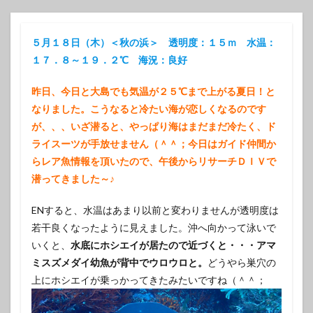
５月１８日（木）＜秋の浜＞ 透明度：１５ｍ 水温：
１７．８～１９．２℃ 海況：良好
昨日、今日と大島でも気温が２５℃まで上がる夏日！と
なりました。こうなると冷たい海が恋しくなるのです
が、、、いざ潜ると、やっぱり海はまだまだ冷たく、ド
ライスーツが手放せません（＾＾；今日はガイド仲間か
らレア魚情報を頂いたので、午後からリサーチＤＩＶで
潜ってきました～♪
ENすると、水温はあまり以前と変わりませんが透明度は
若干良くなったように見えました。沖へ向かって泳いで
いくと、
水底にホシエイが居たので近づくと・・・アマ
ミスズメダイ幼魚が背中でウロウロと。
どうやら巣穴の
上にホシエイが乗っかってきたみたいですね（＾＾；