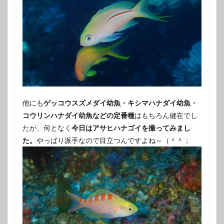
他にも
ゲッコウスズメダイ幼魚・キシマハナダイ幼魚・
コウリンハナダイ幼魚などの定番種
はもちろん健在でし
たが、何となく
今日はアサヒハナゴイを撮ってみまし
た。
やっぱり派手なので目立つんですよね～（＾＾；