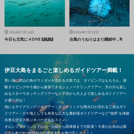
2026年7月16日
2026年7月12日
今日も元気に４DIVE 🙌🙌🙌
台風のうねりはまだ継続中…🌀
伊豆大島をまるごと楽しめるガイドツアー満載！
青い海に沢山の魚やウミガメが見れる大島では、ダイビングはもちろん、体
験ダイビングや５歳から参加できるシュノーケリングツアー、天の川も楽し
めるスターウオッチングツアーなど子供から大人まで楽しめるガイドツアー
が盛り沢山！
他にもサイクリングジオツアー・ダイナミックな噴火口が見れる三原山ガイ
ドツアー・ロケ地としても有名な広大な裏砂漠ガイドツアーなど”地球”を体験
出来る伊豆大島ジオパークもおススメ♪
オレンジフィッシュではお一人様から団体様まで大歓迎！今度のお休みは都
心から船で約1時間45分の伊豆大島を遊び尽くそう！！