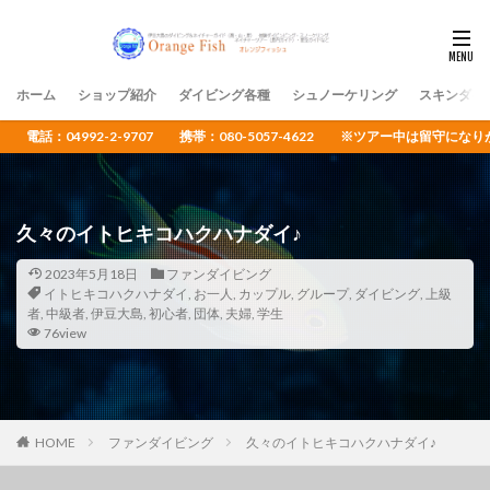
ホーム
ショップ紹介
ダイビング各種
シュノーケリング
スキンダイ
電話：04992-2-9707 携帯：080-5057-4622 ※ツアー中は留守
久々のイトヒキコハクハナダイ♪
2023年5月18日
ファンダイビング
イトヒキコハクハナダイ
,
お一人
,
カップル
,
グループ
,
ダイビング
,
上級
者
,
中級者
,
伊豆大島
,
初心者
,
団体
,
夫婦
,
学生
76view
HOME
ファンダイビング
久々のイトヒキコハクハナダイ♪