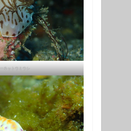
冬でもダイビング
初挑戦
塩工場見学
島観光
天の川
小学生以上
風体験
探究
昆虫
星座
春の星座
木星
ーネットウミウシ
流星
流星群
溶岩アーチ
び
神社巡り
観光
田浜
金星
み
高齢でも
ダイビング