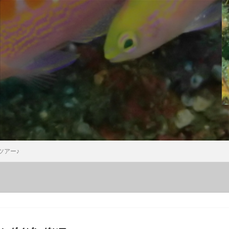
ウミウシ
クビアカハゼ
クマドリカエルアンコウ
クマドリカエルア
ンコウ幼魚
クマノミ
クラサキウミウシ
クリスマス
クリヤイ
クロヘリメジロザメ
クロマグロ
ケイカイ
ゲッコウスズメダイ
イ幼魚
コウイカ
コウイカの仲間
コウリンハナダイ
コウワン
コクテンフグ
コケリンドウ
コニワハンミョウ
ゴマフビロードウ
ンシボリガイ
ご家族
サークル
サイクリング
サガミリュウグ
シ
サザナミフグ
サフランイロウミウシ
サメ
サヨリの群れ
ジオツアー
ジオパーク
シカマガの滝
シテンヤッコ
ジビエ
ウミウシ
シャーク
シュノーケリングツアー
シュノーケリング体験
シ
シロシキブイロウミウシ
スキューバダイビング
スキンダイビン
ツアー♪
ツアー
スターウォッチング
スターウオッチング
スノーケル
ゼブラソウシ
ゼブラソウシカエルアンコウ
ゼブラ柄ソウシカエルアン
ソウシカエルアンコウ
ソウシハギ
ソメワケヤッコ
ソライロスズ
ダイビングガイド
ダイビングツアー
ダイビングライセンス
ダ
タカベ
タコ
タツノイトコ
タツノオトシゴ
タテキン幼魚