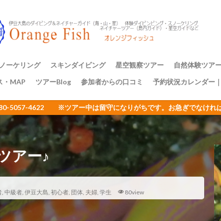
アミメハギ幼魚
アライソコケギンポ
アルファスズメダイ
ア
イサキの群れ
イシガキフグ
イズカサゴ
イタリア
イッ
ナダイ
イニシキベラ
イバラカンザシ
イバラダツ
イバラタツ
ウ
イロカエルアンコウ幼魚
イロブダイ幼魚
イワシ
イワシの
ミウシ
ウデフリツノザヤウミウシ
ウミウシ
ウミウシいっぱい
ノーケリング
スキンダイビング
星空観察ツアー
自然体験ツア
ビ
ウミウシ三昧
ウミガメ
ウミスズメ
ウミテング
ウメ
ス・MAP
ツアーBlog
参加者からの口コミ
予約状況カレンダー
ップ講習
アーのご案内
三原山トレッ
裏砂漠トレッ
樹海と再生の
１日一組限定
エサキモンキツノカメムシ
オープンウォーター講習
オイランヨウジ
080-5057-4622 ※ツアー中は留守になりがちです。お急ぎでな
ミウマ
オオモンカエルアンコウ
オオルリ
オカヤドカリ
オジ
おとめ座
おひとりさまでも
オヤビッチャ
オリオン座
オ
ュ
ガイドツアー
カエルアンコウ
カエルの卵
カキハラ
ツアー♪
カゴカキダイ
カジイチゴ
カスザメ
カスミオイランヨウジ
カ
ウシ
カナメイロウミウシ
カミソリウオ
カメと泳ぐ
ガンガゼ
カンナツノザヤウミウシ
カンパチ
キイボキヌハダウミウシ
者
,
中級者
,
伊豆大島
,
初心者
,
団体
,
夫婦
,
学生
80view
キシマハナダイ
キシマハナダイ幼魚
キセルガイ
キミオコゼ
シ
キョン
キリンミノカサゴ
キンチャクガニ
クエ
クダ