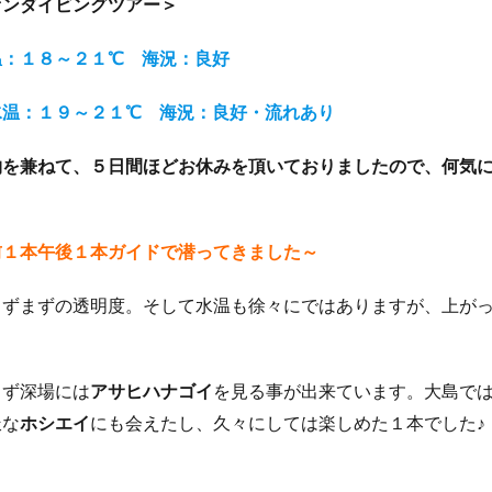
ァンダイビングツアー＞
クダイ
タテジマヤッコ
タンデムサイクリング
チゴハナダイ
ツノダシ
ツバメウオ
ツマジロオコゼ
ツムブリ
ツユベ
温：１８～２１℃ 海況：良好
テングダイ
トウシキ
トサヤッコ
ドチザメ
トビエイ
水温：１９～２１℃ 海況：良好・流れあり
ドラマロケ地
ドリー
トレッキング
トレッキングツアー
ナイ
ゼ
ナマコ
ナミダカサゴ
ナンヨウハギ
ナンヨウハギ幼魚
を兼ねて、５日間ほどお休みを頂いておりましたので、何気に久
オ
ニシキヤッコｙｇ
ニジギンポ
ニジハタ
ニセボロカサゴ
メ
ネジリンボウ
ノコギリハギ幼魚
ハイパワー電動自転車
ハ
ダカハオコゼ
ハタタテハゼ
ハタンポの群れ
ハチジョウダツ
前１本午後１本ガイドで潜ってきました～
ハナゴイ幼魚
ハナゴンベ
ハナゴンベ幼魚
ハナタツ
ハ
まずまずの透明度。そして水温も徐々にではありますが、上が
魚
ハナビラウオ幼魚
ハマフエフキ
ハリセンボン
パワースポ
ハンマー
ハンマーヘッド
ハンマーヘッドシャーク
ヒオドシベ
ピカチュウ
ひとりでも
ヒメクサアジ
ヒメニラミベニハゼ
らず深場には
アサヒハナゴイ
を見る事が出来ています。大島で
レグロコショウダイ
ヒレナガカサゴ
ヒレナガネジリンボウ
ヒレナ
派な
ホシエイ
にも会えたし、久々にしては楽しめた１本でした♪
ファンダイビング
ファンダイビングツアー
ファンダイビング受付中
フォトコンテスト開催中
フジイロウミウシ
フジタウミウシ
フチ