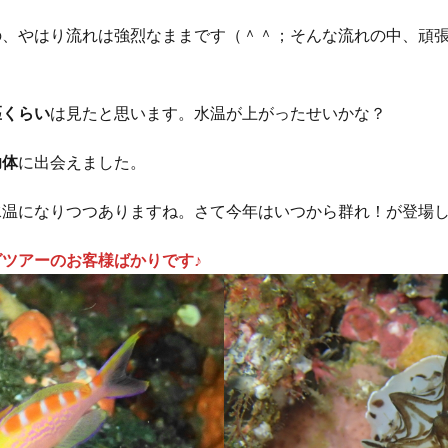
ウシ
フデリンドウ
フリソデエビ
ベニカエルアンコウ
ベニゴ
の、やはり流れは強烈なままです（＾＾；そんな流れの中、頑
ベニハナダイ
ホシエイ
ホシエイの子供
ホタテツノハゼ
ボブ
ホホスジタルミ
ホムラスベヨコエビ
マイワシ
マイワシの群
マツカサウオｙｇ
マツカサウオ幼魚
マツバガニ
マツバギンポ
匹くらい
は見たと思います。水温が上がったせいかな？
フェアー
マルスズメダイ
ミカドウミウシ
ミゾレウミウシ
ミ
幼体
に出会えました。
ｇ
ミナミハコフグ幼魚
ミナミハナダイ
ミヤケテグリ
メガネ
幼魚
メジナの群れ
モニターツアー
ももクロ
モヨウフグ
水温になりつつありますね。さて今年はいつから群れ！が登場
モンスズメダイ
モンスズメダイ幼魚
ヤガラ
ヤシャハゼ
ヤリイカ
ユウゼン
ユカタハタ
ヨコエビ
ヨコシマエビ
ツアーのお客様ばかりです♪
ノウオ
ヨコシマニセモチノウオ幼魚
ライセンス
ライセンス講習
シ
リサーチダイビング
リピーター
リフレッシュダイビング
ミウシ
レンテンヤッコ
ロケ番組
ワクワクいっぱい
ワクワク
イ
一人旅
一期一会
一組限定
三原山
三原山トレッキン
乳児
仲間
仲間同士
伊豆大島シュノーケリング
伊豆大島スキ
グ
伊豆大島フォトコンテスト
伊豆大島体験ダイビング
伊豆諸島