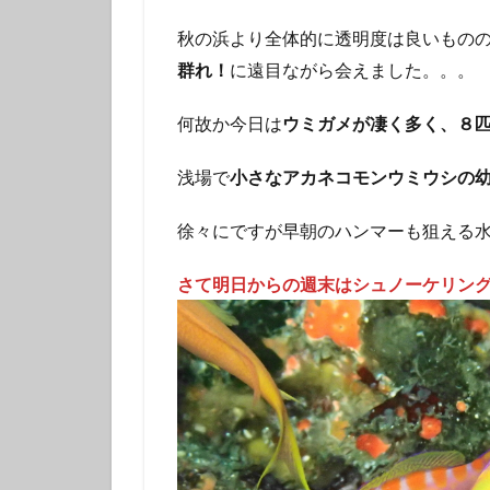
フチベニイロウミ
秋の浜より全体的に透明度は良いもの
ベニシボリ
群れ！
に遠目ながら会えました。。。
ボブサンウミウシ
マツカサウオ
何故か今日は
ウミガメが凄く多く、８
マリンダイビング
浅場で
小さなアカネコモンウミウシの
ミナミハコフグｙ
メガネスズメダイ
徐々にですが早朝のハンマーも狙える
モンガラカワハギ
ヤマブキウミウシ
さて明日からの週末はシュノーケリング
ヨコシマニセモチ
ラベンダーウミウ
リュウモンイロウ
ワタユキシボリガ
中学生以上
伊豆大島ダイビン