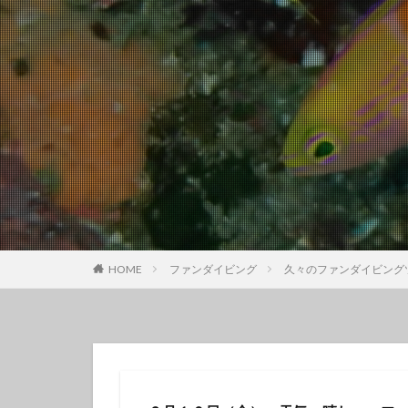
クチナシツノザヤ
クマドリカエルア
グループで
ゲッコウスズメダ
コガラシエビ
コロザメ
コ
サクラミノウミウ
ジオガイド
シモフリカメサン
シロイバラウミウ
HOME
ファンダイビング
久々のファンダイビング
スキンダイビング
セダカギンポ
セミホウボウ
ソラスズメダイ
ダイビング講習