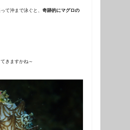
ンベ
張って沖まで泳ぐと、
奇跡的にマグロの
サンウミウウシ
れ
マグロ
ナミギンポ
ゴンベ幼魚
モリアオガエル
してきますかね～
ヤブツバキ
発見
グ
三原神社
ンダイビング