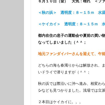
６月１０日（金） 天気：晴れ ＜フ
タテジマキンチャ
ツノザヤウミウシ
＜秋の浜＞ 透明度：８～１５ｍ 水
デルタスズメダイ
＜ケイカイ＞ 透明度：８～１５ｍ 
トラウツボ
ナノハナフブキハ
都内在住の息子の運動会や夏前の買い物
ニシキフウライウ
なってしまいました（＾＾；
ニモ
ネコザ
ハコフグ
ハ
地元ファンダイバーさんを迎えて、午
ハチマキダテハゼ
どちらの海も春濁りからは解放され、
ハナヒゲウツボ幼
いドライで潜りますが（＾＾；
ハワイトラギス
ヒオドシベラ幼魚
秋の浜では際沿いに沖へ進み、相変わ
ヒラマサ
ヒ
シ
なども見つかりました。浅場では立
ヒロウミウシ
２本目はケイカイに。。。
フエフキダイ