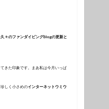
チンアナゴ
ラ幼魚
ドライスーツ
トダイビング
々のファンダイビングBlogの更新と
ニタリ
クセイハギ
ハチジョウタツ
ナヒゲウツボ
ってきた印象です。まあ私は今月いっぱ
ット
ラ
ヒョウモンダコ
は珍しく小さめの
インターネットウミウ
ガネジリンボウ幼魚
ファンダイブ
ドリハナダイ幼魚