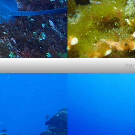
初心者
中級者
上級者
自然体験ツアー
子供
家族
ループ
団体
お一人
検索
アカ