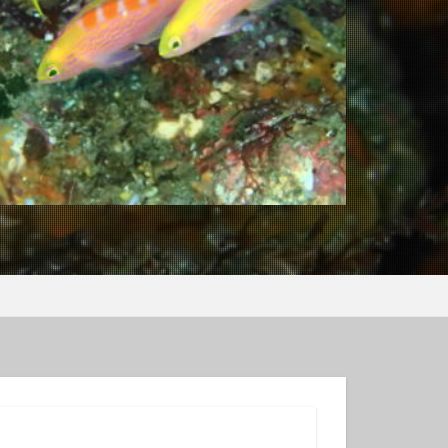
ンコウｙｇ
ロウミウシ
テグリ
ミウシ
ウウミウシ
サルトリイバラ
シュノーケル
グ
スミレナガハナダイ
コウ
メダイ
イビング受付中