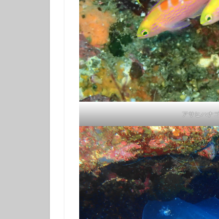
伊豆諸島ダイビン
冬の星座
初
初潜り
卒業
夏の思い出
女子旅
好奇
島一周
島旅
探究的ツアー
星空ガイド
アサヒハナ
東京諸島
植
海
海岸線
潜り納め
火
秋の浜
筆島
訪日外国人
離島
雨でも
魅力再発見