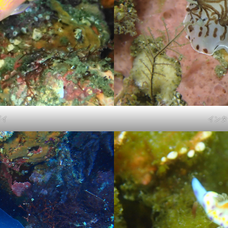
グ
会社仲間
体験ダイビング受付中
兄弟
再生の一本道
チャレンジ
初めてのシュノーケル
初めてのダイビング
初夏の魚
旅行
友人
友達
友達と
噴気
地層
地層大切断面
夏の星座
夏休み
外国人
大島
大島一周
大島桜
大
心
姉妹
宇宙
家族と
家族旅行
富士山
小学生
島民
左巻きカタツムリ
年に1度
幻の池
幼児
強
撮影ガイド
教育
旅行
早朝ハンマー
早朝ハンマーDIV
星空ツアー
星空観察
星空観察ツアー
星空観測
星空観賞
ゴイ
インタ
物
椿油
樹海
池袋
泉津の切通し
波浮港
流れ星
海浜教室
海遊び
海釣り
満天の星
満天の星空
溶岩
山
火山島
狩猟体験
王の浜
砂の浜
砂漠景色
磯遊
罠猟師
聖地巡礼
自然体験
裏砂漠
視察
親子
貸切
貸切ツアー
赤ダレ
赤ちゃん
赤っ禿
遊び
野
楽しめる
電動アシスト自転車
電動自転車
青く光る石
飛び込
魚
魚いっぱい
黒クマ
伊豆大島
星空
シュノーケリング