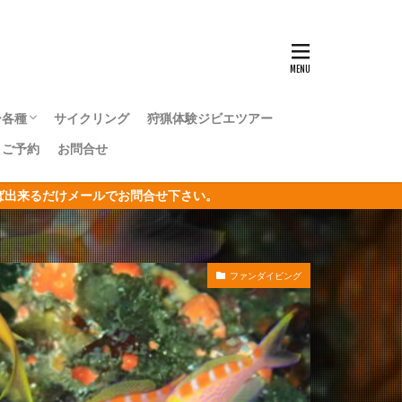
ンナウミウシ
センタカサゴ
群れ
ー各種
サイクリング
狩猟体験ジビエツアー
ボシイソギンチャク
｜ご予約
お問合せ
キングツアー
キングツアー
森トレッキングツアー
オリジナルジオツアー
おうし座
ければ出来るだけメールでお問合せ下さい。
サン
リジナルジオツアー
ガクアジサイ
ファンダイビング
タクチイワシ
エビ
キカモヨウウミウシ
ゴンベ