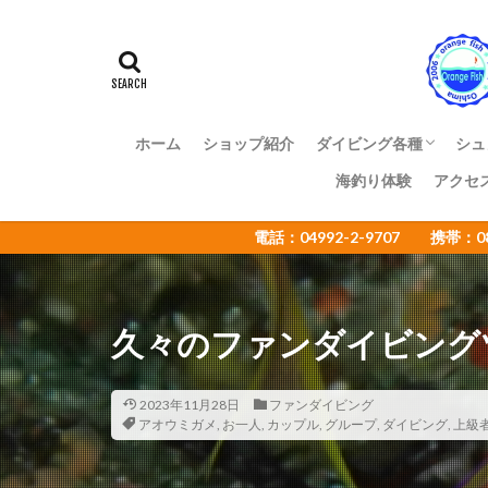
アマミスズメダイ
イカ
イサキ
イトヒキコハクハ
イロカエルアンコ
インターネットウ
ホーム
ショップ紹介
ダイビング各種
シュ
ウミウシカクレエ
海釣り体験
アクセ
ファンダイビング
体験ダイビング
OWライセンス講習
ADアドバンス講習
NAUI各種ステップア
ショップ様向け大島ツ
エコツアー
電話：04992-2-9707 携帯：
オオセ
オオ
オタアジュリア
オレンジフィッシ
久々のファンダイビング
カゴカキダ
カナメイロウミウ
カンザシヤドカリ
2023年11月28日
ファンダイビング
アオウミガメ
,
お一人
,
カップル
,
グループ
,
ダイビング
,
上級
キザクラハゼ
キャラメルウミウ