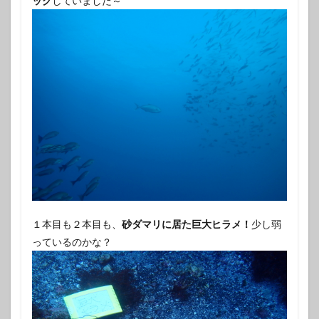
ック
していました～
１本目も２本目も、
砂ダマリに居た巨大ヒラメ！
少し弱
っているのかな？