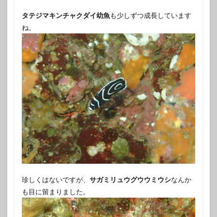
タテジマキンチャクダイ幼魚
も少しずつ成長しています
ね。
珍しくはないですが、
サガミリュウグウウミウシ
なんか
も目に留まりました。