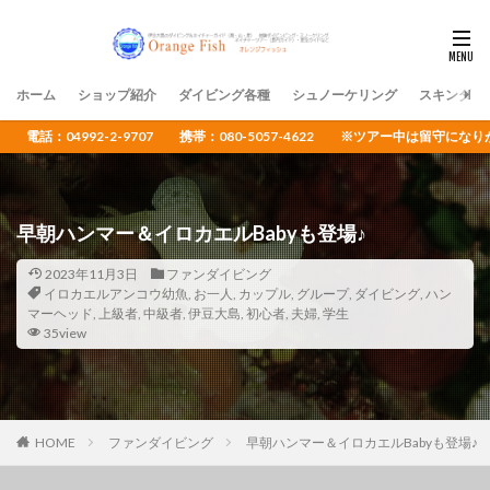
ホーム
ショップ紹介
ダイビング各種
シュノーケリング
スキンダイ
電話：04992-2-9707 携帯：080-5057-4622 ※ツアー中は留守
早朝ハンマー＆イロカエルBabyも登場♪
2023年11月3日
ファンダイビング
イロカエルアンコウ幼魚
,
お一人
,
カップル
,
グループ
,
ダイビング
,
ハン
マーヘッド
,
上級者
,
中級者
,
伊豆大島
,
初心者
,
夫婦
,
学生
35view
HOME
ファンダイビング
早朝ハンマー＆イロカエルBabyも登場♪