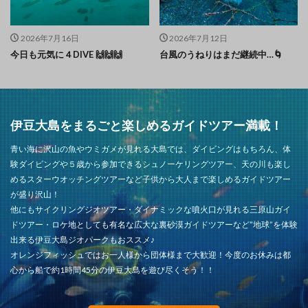
2026年7月16日
2026年7月12日
今日も元気に４DIVE 🙌🙌🙌
台風のうねりはまだ継続中…🌀
伊豆大島をまるごと楽しめるガイドツアー満載！
青い海に沢山の魚やウミガメが見れる大島では、ダイビングはもちろん、体
験ダイビングや５歳から参加できるシュノーケリングツアー、天の川も楽し
めるスターウオッチングツアーなど子供から大人まで楽しめるガイドツアー
が盛り沢山！
他にもサイクリングジオツアー・ダイナミックな噴火口が見れる三原山ガイ
ドツアー・ロケ地としても有名な広大な裏砂漠ガイドツアーなど”地球”を体験
出来る伊豆大島ジオパークもおススメ♪
オレンジフィッシュではお一人様から団体様まで大歓迎！今度のお休みは都
心から船で約1時間45分の伊豆大島を遊び尽くそう！！