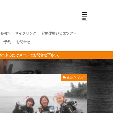
ンナウミウシ
センタカサゴ
群れ
ー各種
サイクリング
狩猟体験ジビエツアー
ボシイソギンチャク
｜ご予約
お問合せ
キングツアー
キングツアー
森トレッキングツアー
オリジナルジオツアー
おうし座
ければ出来るだけメールでお問合せ下さい。
サン
リジナルジオツアー
ガクアジサイ
体験ダイビング
タクチイワシ
エビ
キカモヨウウミウシ
ゴンベ