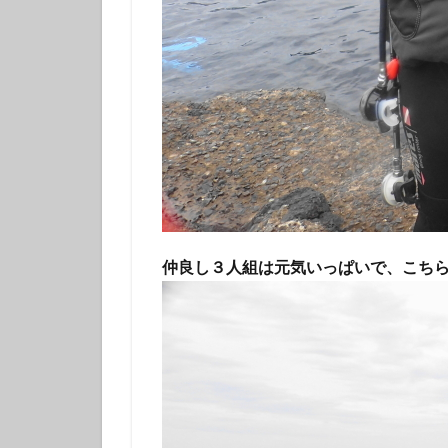
伊豆諸島ダイビン
冬の星座
初
初潜り
卒業
夏の思い出
女子旅
好奇
島一周
島旅
探究的ツアー
星空ガイド
東京諸島
植
仲良し３人組は元気いっぱいで、こち
海
海岸線
潜り納め
火
秋の浜
筆島
訪日外国人
離島
雨でも
魅力再発見