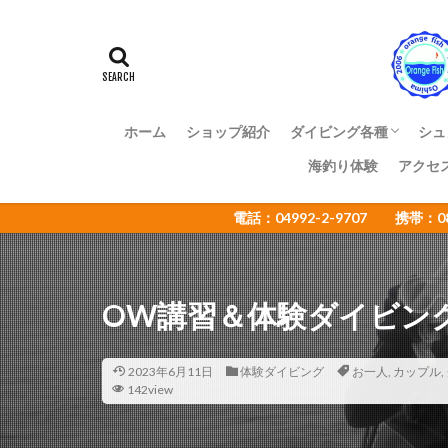
アマミスズメダイ
イカ
イサキ
イトヒキコハクハ
イロカエルアンコ
インターネットウ
ホーム
ショップ紹介
ダイビング各種
シュ
ウミウシカクレエ
海釣り体験
アクセ
ファンダイビング
体験ダイビング
OWライセンス講習
ADアドバンス講習
NAUI各種ステップア
ショップ様向け大島ツ
エコツアー
電話：04992-2-9707 携帯：
オオセ
オオ
オタアジュリア
オレンジフィッシ
OW講習＆体験ダイビン
カゴカキダ
カナメイロウミウ
カンザシヤドカリ
2023年6月11日
体験ダイビング
お一人
,
カップル
,
142view
キザクラハゼ
キャラメルウミウ