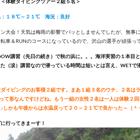
 ＜体験ダイビングツアー２組５名＞
クダイ
タテジマヤッコ
タンデムサイクリング
チゴハナダイ
ツノダシ
ツバメウオ
ツマジロオコゼ
ツムブリ
ツユベ
温：１８℃～２１℃ 海況：良好
テングダイ
トウシキ
トサヤッコ
ドチザメ
トビエイ
ロン大会！天気は梅雨の影響でパッとしませんでしたが、無事
ドラマロケ地
ドリー
トレッキング
トレッキングツアー
ナイ
転車＆RUNのコースになっているので、沢山の選手が頑張っ
ゼ
ナマコ
ナミダカサゴ
ナンヨウハギ
ナンヨウハギ幼魚
オ
ニシキヤッコｙｇ
ニジギンポ
ニジハタ
ニセボロカサゴ
OW講習（先日の続き）で秋の浜に。。。海洋実習の１本目と
メ
ネジリンボウ
ノコギリハギ幼魚
ハイパワー電動自転車
ハ
た（涙）講習なので潜っている時間は短いとは言え、WETで
ダカハオコゼ
ハタタテハゼ
ハタンポの群れ
ハチジョウダツ
ハナゴイ幼魚
ハナゴンベ
ハナゴンベ幼魚
ハナタツ
ハ
魚
ハナビラウオ幼魚
ハマフエフキ
ハリセンボン
パワースポ
験ダイビングのお客様２組です。まあ１組３名のウチ、２名は
ハンマー
ハンマーヘッド
ハンマーヘッドシャーク
ヒオドシベ
いって形なんですけどね。もう一組の女性２名は一人は体験２
♪しかも午後からは水温戻って２０～２１℃で良かった～（＾
ピカチュウ
ひとりでも
ヒメクサアジ
ヒメニラミベニハゼ
レグロコショウダイ
ヒレナガカサゴ
ヒレナガネジリンボウ
ヒレナ
グに行ってきまーす！
ファンダイビング
ファンダイビングツアー
ファンダイビング受付中
フォトコンテスト開催中
フジイロウミウシ
フジタウミウシ
フチ