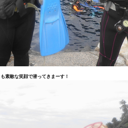
グ
会社仲間
体験ダイビング受付中
兄弟
再生の一本道
チャレンジ
初めてのシュノーケル
初めてのダイビング
初夏の魚
旅行
友人
友達
友達と
噴気
地層
地層大切断面
夏の星座
夏休み
外国人
大島
大島一周
大島桜
大
心
姉妹
宇宙
家族と
家族旅行
富士山
小学生
島民
左巻きカタツムリ
年に1度
幻の池
幼児
強
撮影ガイド
教育
旅行
早朝ハンマー
早朝ハンマーDIV
星空ツアー
星空観察
星空観察ツアー
星空観測
星空観賞
物
椿油
樹海
池袋
泉津の切通し
波浮港
流れ星
らも素敵な笑顔で潜ってきまーす！
海浜教室
海遊び
海釣り
満天の星
満天の星空
溶岩
山
火山島
狩猟体験
王の浜
砂の浜
砂漠景色
磯遊
罠猟師
聖地巡礼
自然体験
裏砂漠
視察
親子
貸切
貸切ツアー
赤ダレ
赤ちゃん
赤っ禿
遊び
野
楽しめる
電動アシスト自転車
電動自転車
青く光る石
飛び込
魚
魚いっぱい
黒クマ
伊豆大島
星空
シュノーケリング