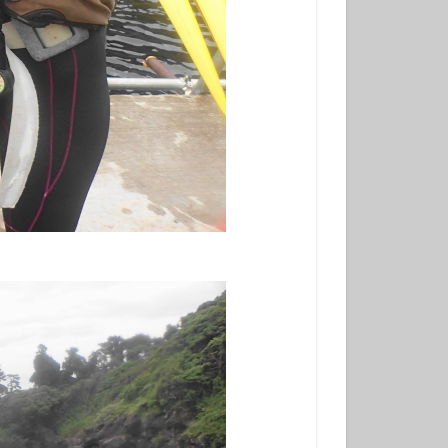
冬でもダイビング
初挑戦
塩工場見学
島観光
天の川
小学生以上
風体験
探究
昆虫
星座
春の星座
木星
流星
流星群
溶岩アーチ
び
神社巡り
観光
田浜
金星
み
高齢でも
ダイビング