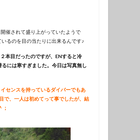
チンアナゴ
ラ幼魚
ドライスーツ
に開催されて盛り上がっていたようで
トダイビング
ているのを目の当たりに出来るんです♪
ニタリ
２本目だったのですが、ENすると冷
クセイハギ
潜るには寒すぎました。今日は写真無し
ハチジョウタツ
ナヒゲウツボ
ット
ライセンスを持っているダイバーでもあ
ラ
回目で、一人は初めてって事でしたが、結
＾；
ヒョウモンダコ
ガネジリンボウ幼魚
ファンダイブ
ドリハナダイ幼魚