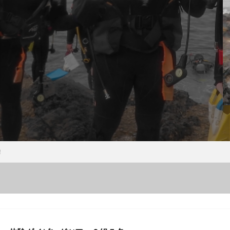
ウミウシ
クビアカハゼ
クマドリカエルアンコウ
クマドリカエルア
ンコウ幼魚
クマノミ
クラサキウミウシ
クリスマス
クリヤイ
クロヘリメジロザメ
クロマグロ
ケイカイ
ゲッコウスズメダイ
イ幼魚
コウイカ
コウイカの仲間
コウリンハナダイ
コウワン
コクテンフグ
コケリンドウ
コニワハンミョウ
ゴマフビロードウ
ンシボリガイ
ご家族
サークル
サイクリング
サガミリュウグ
シ
サザナミフグ
サフランイロウミウシ
サメ
サヨリの群れ
ジオツアー
ジオパーク
シカマガの滝
シテンヤッコ
ジビエ
ウミウシ
シャーク
シュノーケリングツアー
シュノーケリング体験
シ
シロシキブイロウミウシ
スキューバダイビング
スキンダイビン
！
ツアー
スターウォッチング
スターウオッチング
スノーケル
ゼブラソウシ
ゼブラソウシカエルアンコウ
ゼブラ柄ソウシカエルアン
ソウシカエルアンコウ
ソウシハギ
ソメワケヤッコ
ソライロスズ
ダイビングガイド
ダイビングツアー
ダイビングライセンス
ダ
タカベ
タコ
タツノイトコ
タツノオトシゴ
タテキン幼魚