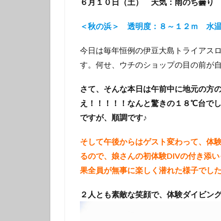
６月１０日（土） 天気：雨のち曇り
タテジマキンチャ
ツノザヤウミウシ
＜秋の浜＞ 透明度：８～１２ｍ 水
デルタスズメダイ
今日は毎年恒例の伊豆大島トライアス
トラウツボ
す。何せ、ウチのショップの目の前が自
ナノハナフブキハ
ニシキフウライウ
さて、そんな本日は午前中に地元の方の
ニモ
ネコザ
え！！！！！なんと驚きの１８℃台でし
ハコフグ
ハ
ですが、順調です♪
ハチマキダテハゼ
ハナヒゲウツボ幼
そして午後からはゲスト変わって、体
ハワイトラギス
るので、娘さんの初体験DIVの付き添
果全員が無事に楽しく潜れた様子でした
ヒオドシベラ幼魚
ヒラマサ
ヒ
２人とも素敵な笑顔で、体験ダイビン
ヒロウミウシ
フエフキダイ