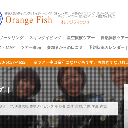
アミメハギ幼魚
アライソコケギンポ
アルファスズメダイ
ア
イサキの群れ
イシガキフグ
イズカサゴ
イタリア
イッ
ナダイ
イニシキベラ
イバラカンザシ
イバラタツ
イバラダツ
ウ
イロカエルアンコウ幼魚
イロブダイ幼魚
イワシ
イワシの
ミウシ
ウデフリツノザヤウミウシ
ウミウシ
ウミウシいっぱい
ノーケリング
スキンダイビング
星空観察ツアー
自然体験ツア
ビ
ウミウシ三昧
ウミガメ
ウミスズメ
ウミテング
ウメ
ス・MAP
ツアーBlog
参加者からの口コミ
予約状況カレンダー
ップ講習
アーのご案内
三原山トレッ
裏砂漠トレッ
樹海と再生の
１日一組限定
エサキモンキツノカメムシ
オープンウォーター講習
オイランヨウジ
080-5057-4622 ※ツアー中は留守になりがちです。お急ぎでな
ミウマ
オオモンカエルアンコウ
オオルリ
オカヤドカリ
オジ
おとめ座
おひとりさまでも
オヤビッチャ
オリオン座
オ
ュ
ガイドツアー
カエルアンコウ
カエルの卵
カキハラ
グ！
カゴカキダイ
カジイチゴ
カスザメ
カスミオイランヨウジ
カ
ウシ
カナメイロウミウシ
カミソリウオ
カメと泳ぐ
ガンガゼ
カンナツノザヤウミウシ
カンパチ
キイボキヌハダウミウシ
グループ
,
伊豆大島
,
体験ダイビング
,
初心者
,
団体
,
夫婦
,
子供
,
学生
,
家族
キシマハナダイ
キシマハナダイ幼魚
キセルガイ
キミオコゼ
シ
キョン
キリンミノカサゴ
キンチャクガニ
クエ
クダ