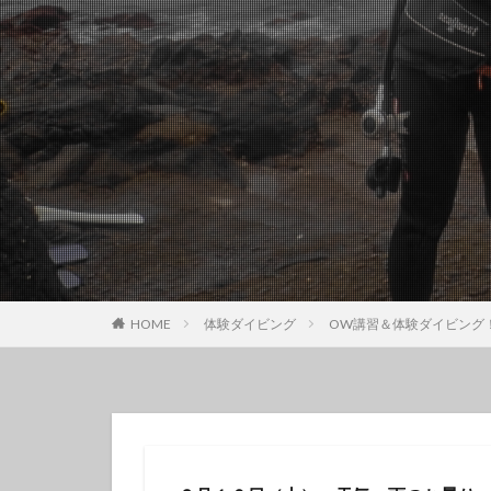
クチナシツノザヤ
クマドリカエルア
グループで
ゲッコウスズメダ
コガラシエビ
コロザメ
コ
サクラミノウミウ
ジオガイド
シモフリカメサン
シロイバラウミウ
HOME
体験ダイビング
OW講習＆体験ダイビング
スキンダイビング
セダカギンポ
セミホウボウ
ソラスズメダイ
ダイビング講習