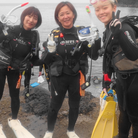
初心者
中級者
上級者
自然体験ツアー
子供
家族
ループ
団体
お一人
検索