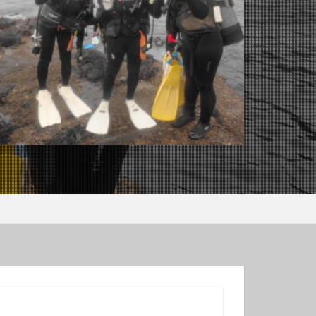
ンコウｙｇ
ロウミウシ
テグリ
ミウシ
ウウミウシ
サルトリイバラ
シュノーケル
グ
スミレナガハナダイ
コウ
メダイ
イビング受付中