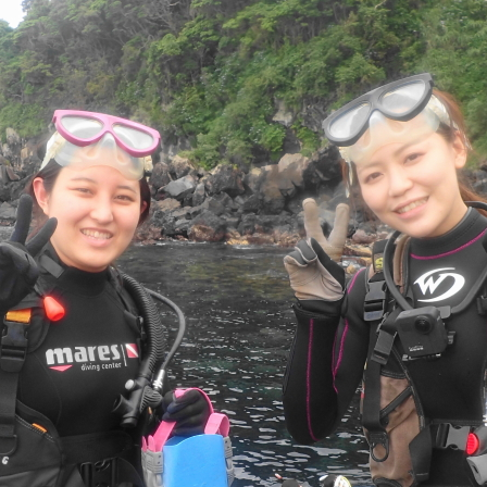
ウシ
フデリンドウ
フリソデエビ
ベニカエルアンコウ
ベニゴ
ベニハナダイ
ホシエイ
ホシエイの子供
ホタテツノハゼ
ボブ
ホホスジタルミ
ホムラスベヨコエビ
マイワシ
マイワシの群
マツカサウオｙｇ
マツカサウオ幼魚
マツバガニ
マツバギンポ
フェアー
マルスズメダイ
ミカドウミウシ
ミゾレウミウシ
ミ
ｇ
ミナミハコフグ幼魚
ミナミハナダイ
ミヤケテグリ
メガネ
幼魚
メジナの群れ
モニターツアー
ももクロ
モヨウフグ
モンスズメダイ
モンスズメダイ幼魚
ヤガラ
ヤシャハゼ
ヤリイカ
ユウゼン
ユカタハタ
ヨコエビ
ヨコシマエビ
ノウオ
ヨコシマニセモチノウオ幼魚
ライセンス
ライセンス講習
シ
リサーチダイビング
リピーター
リフレッシュダイビング
ミウシ
レンテンヤッコ
ロケ番組
ワクワクいっぱい
ワクワク
イ
一人旅
一期一会
一組限定
三原山
三原山トレッキン
乳児
仲間
仲間同士
伊豆大島シュノーケリング
伊豆大島スキ
グ
伊豆大島フォトコンテスト
伊豆大島体験ダイビング
伊豆諸島