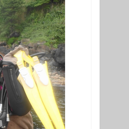
ンベ
サンウミウウシ
れ
マグロ
ナミギンポ
ゴンベ幼魚
モリアオガエル
ヤブツバキ
発見
グ
三原神社
ンダイビング