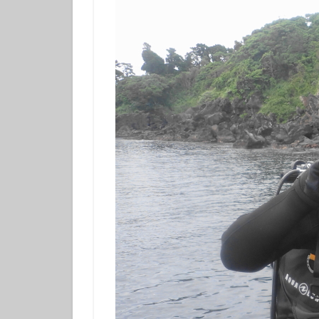
フチベニイロウミ
ベニシボリ
ボブサンウミウシ
マツカサウオ
マリンダイビング
ミナミハコフグｙ
メガネスズメダイ
モンガラカワハギ
ヤマブキウミウシ
ヨコシマニセモチ
ラベンダーウミウ
リュウモンイロウ
ワタユキシボリガ
中学生以上
伊豆大島ダイビン