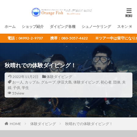
ホーム
ショップ紹介
ダイビング各種
シュノーケリング
スキンダイ
電話：04992-2-9707 携帯：080-5057-4622 ※ツアー中は留守
秋晴れでの体験ダイビング！
2022年11月2日
体験ダイビング
お一人
,
カップル
,
グループ
,
伊豆大島
,
体験ダイビング
,
初心者
,
団体
,
夫
婦
,
子供
,
学生
55view
HOME
体験ダイビング
秋晴れでの体験ダイビング！