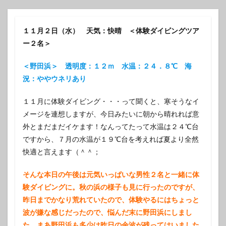
１１月２日（水） 天気：快晴 ＜体験ダイビングツア
ー２名＞
＜野田浜＞ 透明度：１２ｍ 水温：２４．８℃ 海
況：ややウネリあり
１１月に体験ダイビング・・・って聞くと、寒そうなイ
メージを連想しますが、今日みたいに朝から晴れれば意
外とまだまだイケます！なんってたって水温は２４℃台
ですから、７月の水温が１９℃台を考えれば夏より全然
快適と言えます（＾＾；
そんな本日の午後は元気いっぱいな男性２名と一緒に体
験ダイビングに。秋の浜の様子も見に行ったのですが、
昨日までかなり荒れていたので、体験やるにはちょっと
波が嫌な感じだったので、悩んだ末に野田浜にしまし
た。まあ野田浜も多少は昨日の余波が残ってはいました