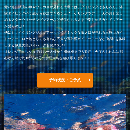
青い海に沢山の魚やウミガメが見れる大島では、ダイビングはもちろん、体
験ダイビングや５歳から参加できるシュノーケリングツアー、天の川も楽し
めるスターウオッチングツアーなど子供から大人まで楽しめるガイドツアー
が盛り沢山！
他にもサイクリングジオツアー・ダイナミックな噴火口が見れる三原山ガイ
ドツアー・ロケ地としても有名な広大な裏砂漠ガイドツアーなど”地球”を体験
出来る伊豆大島ジオパークもおススメ♪
オレンジフィッシュではお一人様から団体様まで大歓迎！今度のお休みは都
心から船で約1時間45分の伊豆大島を遊び尽くそう！！
予約状況・ご予約