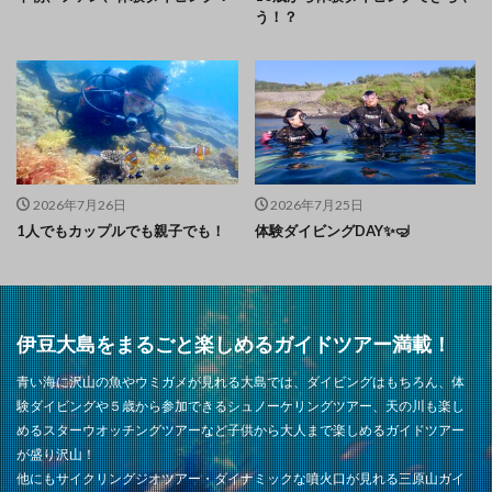
う！？
2026年7月26日
2026年7月25日
1人でもカップルでも親子でも！
体験ダイビングDAY✨🤿
伊豆大島をまるごと楽しめるガイドツアー満載！
青い海に沢山の魚やウミガメが見れる大島では、ダイビングはもちろん、体
験ダイビングや５歳から参加できるシュノーケリングツアー、天の川も楽し
めるスターウオッチングツアーなど子供から大人まで楽しめるガイドツアー
が盛り沢山！
他にもサイクリングジオツアー・ダイナミックな噴火口が見れる三原山ガイ