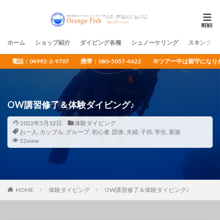
ホーム
ショップ紹介
ダイビング各種
シュノーケリング
スキンダイ
電話：04992-2-9707 携帯：080-5057-4622 ※ツアー中は留守
OW講習修了＆体験ダイビング♪
2022年5月12日
体験ダイビング
お一人
,
カップル
,
グループ
,
初心者
,
団体
,
夫婦
,
子供
,
学生
,
家族
52view
HOME
体験ダイビング
OW講習修了＆体験ダイビング♪