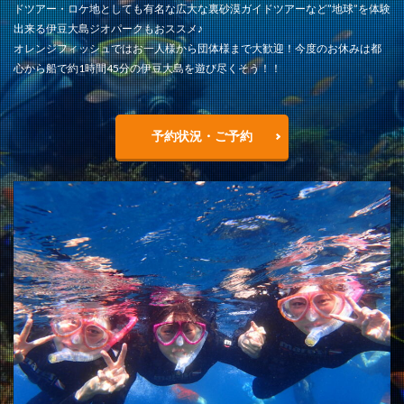
ドツアー・ロケ地としても有名な広大な裏砂漠ガイドツアーなど”地球”を体験
出来る伊豆大島ジオパークもおススメ♪
オレンジフィッシュではお一人様から団体様まで大歓迎！今度のお休みは都
心から船で約1時間45分の伊豆大島を遊び尽くそう！！
予約状況・ご予約