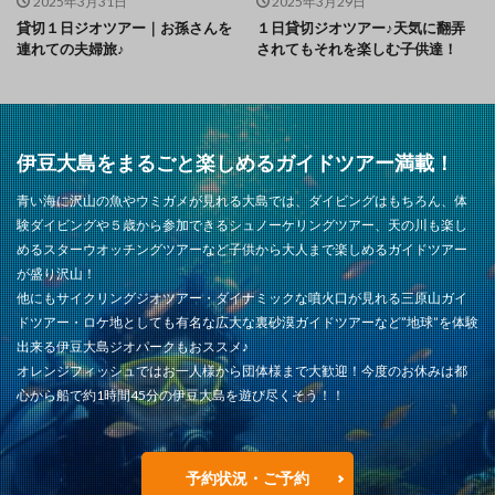
2025年3月31日
2025年3月29日
貸切１日ジオツアー｜お孫さんを
１日貸切ジオツアー♪天気に翻弄
連れての夫婦旅♪
されてもそれを楽しむ子供達！
伊豆大島をまるごと楽しめるガイドツアー満載！
青い海に沢山の魚やウミガメが見れる大島では、ダイビングはもちろん、体
験ダイビングや５歳から参加できるシュノーケリングツアー、天の川も楽し
めるスターウオッチングツアーなど子供から大人まで楽しめるガイドツアー
が盛り沢山！
他にもサイクリングジオツアー・ダイナミックな噴火口が見れる三原山ガイ
ドツアー・ロケ地としても有名な広大な裏砂漠ガイドツアーなど”地球”を体験
出来る伊豆大島ジオパークもおススメ♪
オレンジフィッシュではお一人様から団体様まで大歓迎！今度のお休みは都
心から船で約1時間45分の伊豆大島を遊び尽くそう！！
予約状況・ご予約