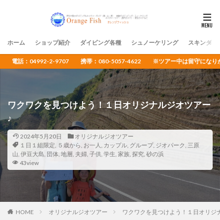
ホーム
ショップ紹介
ダイビング各種
シュノーケリング
スキンダイ
電話：04992-2-9707 携帯：080-5057-4622 ※ツアー中は留守
ワクワクを見つけよう！１日オリジナルジオツアー
♪
2024年5月20日
オリジナルジオツアー
１日１組限定
,
５歳から
,
お一人
,
カップル
,
グループ
,
ジオパーク
,
三原
山
,
伊豆大島
,
団体
,
地層
,
夫婦
,
子供
,
学生
,
家族
,
探究
,
砂の浜
43view
HOME
オリジナルジオツアー
ワクワクを見つけよう！１日オリジ