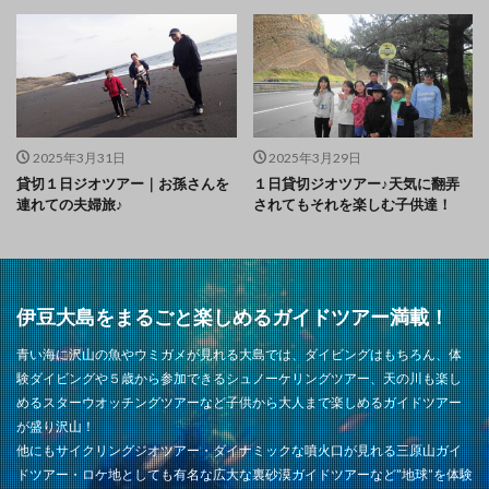
2025年3月31日
2025年3月29日
貸切１日ジオツアー｜お孫さんを
１日貸切ジオツアー♪天気に翻弄
連れての夫婦旅♪
されてもそれを楽しむ子供達！
伊豆大島をまるごと楽しめるガイドツアー満載！
青い海に沢山の魚やウミガメが見れる大島では、ダイビングはもちろん、体
験ダイビングや５歳から参加できるシュノーケリングツアー、天の川も楽し
めるスターウオッチングツアーなど子供から大人まで楽しめるガイドツアー
が盛り沢山！
他にもサイクリングジオツアー・ダイナミックな噴火口が見れる三原山ガイ
ドツアー・ロケ地としても有名な広大な裏砂漠ガイドツアーなど”地球”を体験