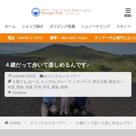
ホーム
ショップ紹介
ダイビング各種
シュノーケリング
スキンダイ
電話：04992-2-9707 携帯：080-5057-4622 ※ツアー中は留守
４歳だって歩いて楽しめるんです♪
2024年5月9日
オリジナルジオツアー
４歳でも
,
お一人
,
カップル
,
グループ
,
ジオパーク
,
伊豆大島
,
再生の一
本道
,
団体
,
夫婦
,
子供
,
学生
,
家族
,
樹海
124view
HOME
オリジナルジオツアー
４歳だって歩いて楽しめるんです♪