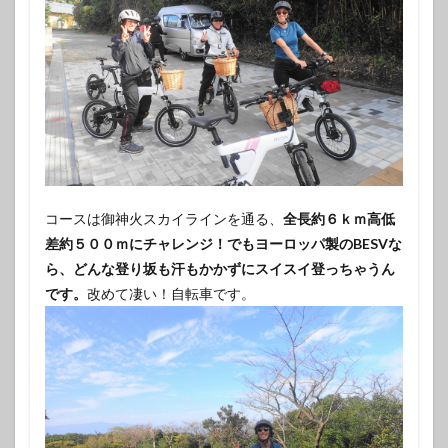
コースは御神火スカイラインを通る、
全長約６ｋｍ高低
差約５００ｍにチャレンジ！でもヨーロッパ製のBESVな
ら、どんな登り坂も汗もかかずにスイスイ登っちゃうん
です。
改めて凄い！自転車です。