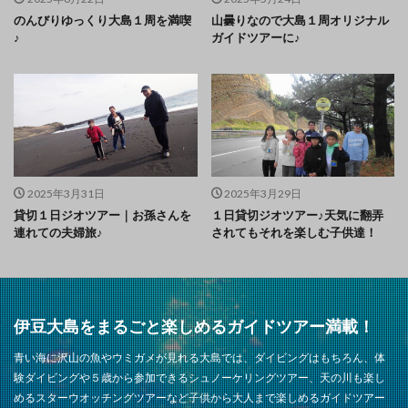
のんびりゆっくり大島１周を満喫
山曇りなので大島１周オリジナル
♪
ガイドツアーに♪
2025年3月31日
2025年3月29日
貸切１日ジオツアー｜お孫さんを
１日貸切ジオツアー♪天気に翻弄
連れての夫婦旅♪
されてもそれを楽しむ子供達！
伊豆大島をまるごと楽しめるガイドツアー満載！
青い海に沢山の魚やウミガメが見れる大島では、ダイビングはもちろん、体
験ダイビングや５歳から参加できるシュノーケリングツアー、天の川も楽し
めるスターウオッチングツアーなど子供から大人まで楽しめるガイドツアー