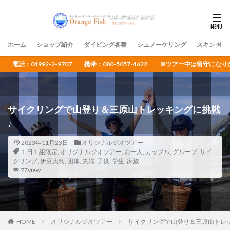
ホーム
ショップ紹介
ダイビング各種
シュノーケリング
スキンダイ
電話：04992-2-9707 携帯：080-5057-4622 ※ツアー中は留守
サイクリングで山登り＆三原山トレッキングに挑戦
♪
2023年11月23日
オリジナルジオツアー
１日１組限定
,
オリジナルジオツアー
,
お一人
,
カップル
,
グループ
,
サイ
クリング
,
伊豆大島
,
団体
,
夫婦
,
子供
,
学生
,
家族
77view
HOME
オリジナルジオツアー
サイクリングで山登り＆三原山トレ