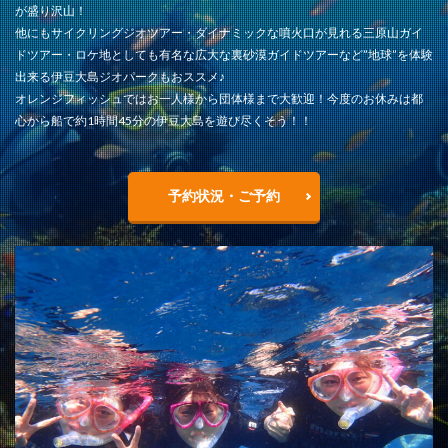
が盛り沢山！
他にもサイクリングジオツアー・ダイナミックな噴火口が見れる三原山ガイ
ドツアー・ロケ地としても有名な広大な裏砂漠ガイドツアーなど”地球”を体験
出来る伊豆大島ジオパークもおススメ♪
オレンジフィッシュではお一人様から団体様まで大歓迎！今度のお休みは都
心から船で約1時間45分の伊豆大島を遊び尽くそう！！
予約状況・ご予約