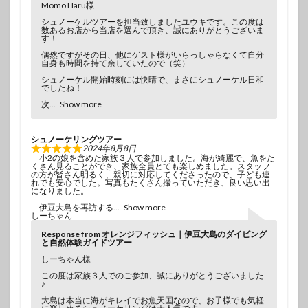
Momo Haru様
シュノーケルツアーを担当致しましたユウキです。この度は
数あるお店から当店を選んで頂き、誠にありがとうございま
す！
偶然ですがその日、他にゲスト様がいらっしゃらなくて自分
自身も時間を持て余していたので（笑）
シュノーケル開始時刻には快晴で、まさにシュノーケル日和
でしたね！
次
Show more
シュノーケリングツアー
2024年8月8日
小2の娘を含めた家族３人で参加しました。海が綺麗で、魚をた
くさん見ることができ、家族全員とても楽しめました。スタッフ
の方が皆さん明るく、親切に対応してくださったので、子ども連
れでも安心でした。写真もたくさん撮っていただき、良い思い出
になりました。
伊豆大島を再訪する
Show more
しーちゃん
Response from オレンジフィッシュ｜伊豆大島のダイビング
と自然体験ガイドツアー
しーちゃん様
この度は家族３人でのご参加、誠にありがとうございました
♪
大島は本当に海がキレイでお魚天国なので、お子様でも気軽