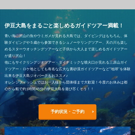
伊豆大島をまるごと楽しめるガイドツアー満載！
青い海に沢山の魚やウミガメが見れる大島では、ダイビングはもちろん、体
験ダイビングや５歳から参加できるシュノーケリングツアー、天の川も楽し
めるスターウオッチングツアーなど子供から大人まで楽しめるガイドツアー
が盛り沢山！
他にもサイクリングジオツアー・ダイナミックな噴火口が見れる三原山ガイ
ドツアー・ロケ地としても有名な広大な裏砂漠ガイドツアーなど”地球”を体験
出来る伊豆大島ジオパークもおススメ♪
オレンジフィッシュではお一人様から団体様まで大歓迎！今度のお休みは都
心から船で約1時間45分の伊豆大島を遊び尽くそう！！
予約状況・ご予約