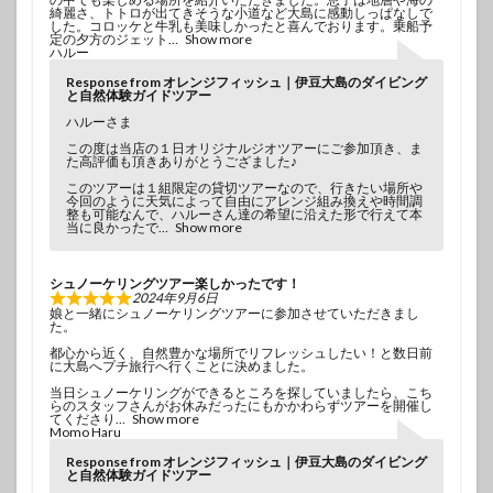
綺麗さ、トトロが出てきそうな小道など大島に感動しっぱなしで
した。コロッケと牛乳も美味しかったと喜んでおります。乗船予
定の夕方のジェット
Show more
ハルー
Response from オレンジフィッシュ｜伊豆大島のダイビング
と自然体験ガイドツアー
ハルーさま
この度は当店の１日オリジナルジオツアーにご参加頂き、ま
た高評価も頂きありがとうござました♪
このツアーは１組限定の貸切ツアーなので、行きたい場所や
今回のように天気によって自由にアレンジ組み換えや時間調
整も可能なんで、ハルーさん達の希望に沿えた形で行えて本
当に良かったで
Show more
シュノーケリングツアー楽しかったです！
2024年9月6日
娘と一緒にシュノーケリングツアーに参加させていただきまし
た。
都心から近く、自然豊かな場所でリフレッシュしたい！と数日前
に大島へプチ旅行へ行くことに決めました。
当日シュノーケリングができるところを探していましたら、こち
らのスタッフさんがお休みだったにもかかわらずツアーを開催し
てくださり
Show more
Momo Haru
Response from オレンジフィッシュ｜伊豆大島のダイビング
と自然体験ガイドツアー