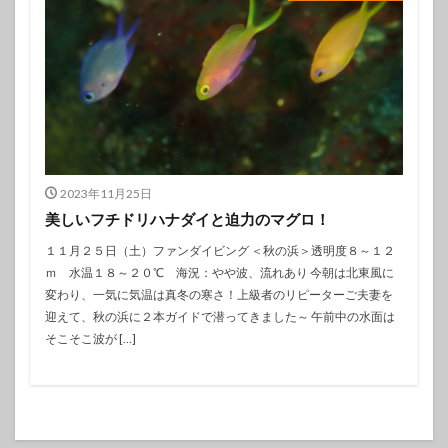
2023年11月25日
美しいフチドリハナダイと迫力のマグロ！
１１月２５日（土）ファンダイビング ＜秋の浜＞透明度８～１２
ｍ 水温１８～２０℃ 海況：やや波、流れあり 今朝は北東風に
変わり、一気に気温は真冬の寒さ！上級者のリピーターご夫妻を
迎えて、秋の浜に２本ガイドで潜ってきました～ 午前中の水面は
そこそこ波が […]