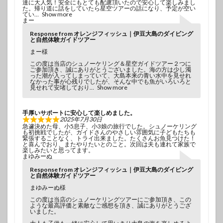
達に大人気！安全にもとても配慮頂いたので安心して楽しみまし
た。帰り道に話をしていたら星空ツアーの話になり、予定が空い
てい
Show more
まー
Response from オレンジフィッシュ｜伊豆大島のダイビング
と自然体験ガイドツアー
まー様
この度は当店のシュノーケリング＆星空ガイドツアー２つに
ご参加頂き、誠にありがとうございました。海の方は少し濁
った潮が入ってしまっていて、大島本来の青い水中を見せれ
なかった事が心残りでしたが、そんな中でも魚がいろいろと
見せれて安堵しており
Show more
手厚いサポートに安心して楽しめました。
2025年7月30日
急遽決めた母、小5息子、小3娘の旅行でした。シュノーケリング
も初挑戦でしたが、ガイドさんのやさしい雰囲気に子どもたちも
緊張することなく、トライ出来ました。たくさんお魚見つけた！
と喜んでおり、またやりたいとのこと。次回は夫も連れて家族で
楽しみたいと思ってます。
まゆみーぬ
Response from オレンジフィッシュ｜伊豆大島のダイビング
と自然体験ガイドツアー
まゆみーぬ様
この度は当店のシュノーケリングツアーにご参加頂き、この
ような最高評価と素敵なご感想を頂き、誠にありがとうござ
いました。