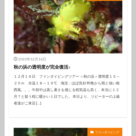
2023年12月16日
秋の浜の透明度が完全復活♪
１２月１６日 ファンダイビングツアー ＜秋の浜＞透明度１５～
２０ｍ 水温１８～１９℃ 海況：ほぼ良好 昨晩から雨と強い南
西風。。。午前中は蒸し暑さを感じる程気温も高く、本当に１２
月？と疑う程に暖かい１日でした。 本日より、リピーターの上級
者達がご来店 […]
ファンダイビング