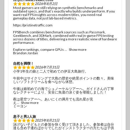
2026年8月2日
Most gamers are still relying on synthetic benchmarks and
outdated specs, and that’s exactly why builds underperform. If you
want real FPS insights across modern titles, you need real
gameplay data, not just lab-based metrics.
https://pristinetraffic.com
FPSBench combines benchmark sources such as Passmark,
Geekbench, and 3DMark, combined with real in-game FPS testing
across dozens of titles, delivering a more realistic view of hardware
performance.
Explore rankings, compare GPUs
Show more
Brandon Jordan
自然を満喫！
2026年7月31日
小学1年生の娘と二人で初めての伊豆大島旅行。
午前中はサイクリングで大島の歴史や絶景ポイントの数々。美味
しいソフトクリームを食べながら休憩。
午後は娘初めての海でシュノーケルツアーへ。ガイドさんの丁寧
なレクチャーにより、安全に魚達の泳ぐ姿を堪能しました！
夜は星空ツアーへ。あいにくの満月でも流れ星が見
え
Show more
ミーヨン
息子と男2人旅
2025年8月21日
泳げない子どもとの参加を快く受けて頂きました。参加者は自分
達も含め子連ればかりでしたがインストラクターの方たちは子供