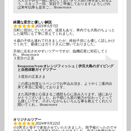
大人も子供も一緒に安心して思いきり大島の海を楽しめるよ
う、スタッフ一同、笑顔でご準備しております♪よろしけれ
ば来年以降も是非ご
Show more
綺麗な星空と優しい解説
2025年5月7日
元町に宿泊していたため、送迎もあり、車内でも大島のちょっと
した疑問にも丁寧に答えてくれました。
４歳の子供も連れて行きましたが、終始子供にも優しく話しかけ
てくれて、最後にはガイドさんに懐いておりました。
天候に左右されやすいツアーですが、臨機応変に対応してく
れ
Show more
３度目の正直
Response from オレンジフィッシュ｜伊豆大島のダイビング
と自然体験ガイドツアー
３度目の正直さま
この度は何度もリベンジでお申込み頂き、ようやくご案内出
来て本当に安堵しております。
また高評価と心温まるご感想も心に染み入ります。誠にあり
がとうございました。お子様にも星の魅力が伝わってとって
も嬉しいです。小さいながらもいろんな事を教えてくれたり
聞いてくれ
Show more
オリジナルツアー
2024年9月22日
小3男児と母子で参加させていただきました。雨予報だったのでそ
の中でも楽しめる場所を紹介いただきました。息子は地層や海の