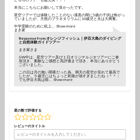
本当にこちらにお願いして良かったです。
星空ツアーでは体験したことのない漆黒の闇に5歳の子供は怖がっ
ていましたが、天然のプラネタリウムに10歳児と夫は大興奮。
中学受験のために机上
Show more
まき家
Response from オレンジフィッシュ｜伊豆大島のダイビング
と自然体験ガイドツアー
まき家さま
GW中は、星空ツアー及び１日オリジナルジオツアーにご参
加頂き、素敵なご感想と高評価まで頂き、本当にありがとう
ございました。
この日は月の無い闇夜だった為、満天の星空が見れて最高で
したが、５歳児にはちょっと刺激が強すぎましたね（＾＾；
でも伊豆大島は暗
Show more
星の数で評価する
レビューのタイトル