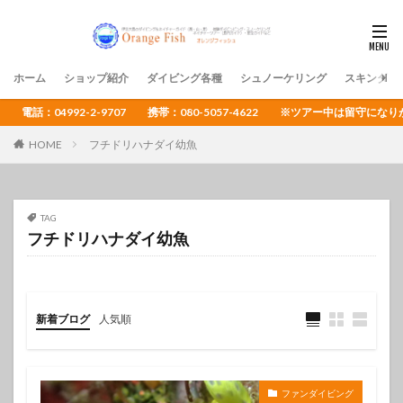
ホーム
ショップ紹介
ダイビング各種
シュノーケリング
スキンダイ
電話：04992-2-9707 携帯：080-5057-4622 ※ツアー中は留守
HOME
フチドリハナダイ幼魚
TAG
フチドリハナダイ幼魚
新着ブログ
人気順
ファンダイビング