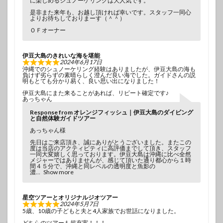
に楽しめるシュノーケリングは大人気です。
是非また来年も、お越し頂ければ幸いです。スタッフ一同心
よりお待ちしておりまーす（＾＾）
ＯＦオーナー
伊豆大島のきれいな海を堪能
2024年6月17日
沖縄でのシュノーケリング経験はありましたが、伊豆大島の海も
負けず劣らずの素晴らしく澄んだ良い海でした。ガイドさんの説
明もとても分かり易く、良い思い出になりました！
伊豆大島にまた来ることがあれば、リピート確定です♪
あっちゃん
Response from オレンジフィッシュ｜伊豆大島のダイビング
と自然体験ガイドツアー
あっちゃん様
先日はご来店頂き、誠にありがとうございました。またこの
度は当店のアクティビティに高評価までして頂き、スタッフ
一同大変嬉しく思っております。伊豆大島は沖縄に比べ全然
メジャーではありませんが、感じて頂いた通り都心から１時
間４５分で、沖縄と同レベルの透明度と魚影の
濃
Show more
星空ツアーとオリジナルジオツアー
2024年5月7日
5歳、10歳の子どもと夫と4人家族でお世話になりました。
どちらのツアーも超充実！！！