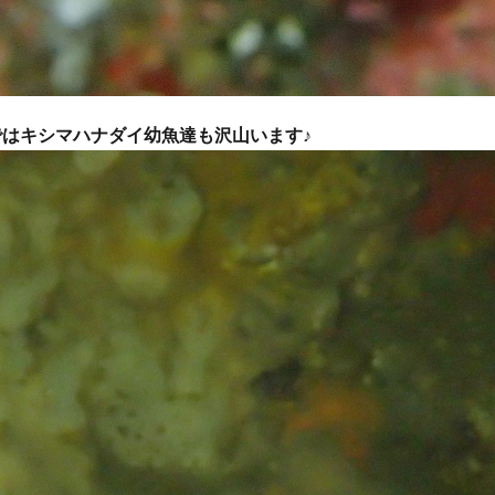
グ
会社仲間
体験ダイビング受付中
兄弟
再生の一本道
チャレンジ
初めてのシュノーケル
初めてのダイビング
初夏の魚
旅行
友人
友達
友達と
噴気
地層
地層大切断面
夏の星座
夏休み
外国人
大島
大島一周
大島桜
大
ではキシマハナダイ幼魚達も沢山います♪
心
姉妹
宇宙
家族と
家族旅行
富士山
小学生
島民
左巻きカタツムリ
年に1度
幻の池
幼児
強
撮影ガイド
教育
旅行
早朝ハンマー
早朝ハンマーDIV
星空ツアー
星空観察
星空観察ツアー
星空観測
星空観賞
物
椿油
樹海
池袋
泉津の切通し
波浮港
流れ星
海浜教室
海遊び
海釣り
満天の星
満天の星空
溶岩
山
火山島
狩猟体験
王の浜
砂の浜
砂漠景色
磯遊
罠猟師
聖地巡礼
自然体験
裏砂漠
視察
親子
貸切
貸切ツアー
赤ダレ
赤ちゃん
赤っ禿
遊び
野
楽しめる
電動アシスト自転車
電動自転車
青く光る石
飛び込
魚
魚いっぱい
黒クマ
伊豆大島
星空
シュノーケリング