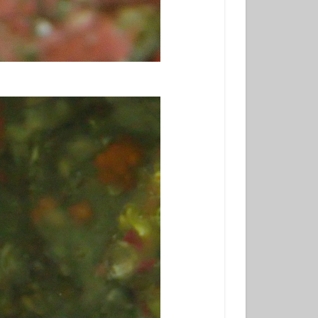
冬でもダイビング
初挑戦
塩工場見学
島観光
天の川
小学生以上
風体験
探究
昆虫
星座
春の星座
木星
流星
流星群
溶岩アーチ
び
神社巡り
観光
田浜
金星
み
高齢でも
ダイビング