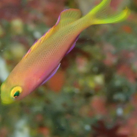
ウシ
フデリンドウ
フリソデエビ
ベニカエルアンコウ
ベニゴ
ベニハナダイ
ホシエイ
ホシエイの子供
ホタテツノハゼ
ボブ
ホホスジタルミ
ホムラスベヨコエビ
マイワシ
マイワシの群
マツカサウオｙｇ
マツカサウオ幼魚
マツバガニ
マツバギンポ
フェアー
マルスズメダイ
ミカドウミウシ
ミゾレウミウシ
ミ
ｇ
ミナミハコフグ幼魚
ミナミハナダイ
ミヤケテグリ
メガネ
幼魚
メジナの群れ
モニターツアー
ももクロ
モヨウフグ
モンスズメダイ
モンスズメダイ幼魚
ヤガラ
ヤシャハゼ
ヤリイカ
ユウゼン
ユカタハタ
ヨコエビ
ヨコシマエビ
ノウオ
ヨコシマニセモチノウオ幼魚
ライセンス
ライセンス講習
シ
リサーチダイビング
リピーター
リフレッシュダイビング
ミウシ
レンテンヤッコ
ロケ番組
ワクワクいっぱい
ワクワク
イ
一人旅
一期一会
一組限定
三原山
三原山トレッキン
乳児
仲間
仲間同士
伊豆大島シュノーケリング
伊豆大島スキ
グ
伊豆大島フォトコンテスト
伊豆大島体験ダイビング
伊豆諸島