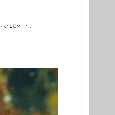
チンアナゴ
ラ幼魚
ドライスーツ
暖かい１日でした。
トダイビング
ニタリ
クセイハギ
ハチジョウタツ
ナヒゲウツボ
ット
ラ
ヒョウモンダコ
ガネジリンボウ幼魚
ファンダイブ
ドリハナダイ幼魚