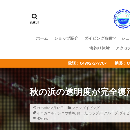
アマミスズメダイ
イカ
イサキ
イトヒキコハクハ
イロカエルアンコ
インターネットウ
ホーム
ショップ紹介
ダイビング各種
シュ
ウミウシカクレエ
海釣り体験
アクセ
ファンダイビング
体験ダイビング
OWライセンス講習
ADアドバンス講習
NAUI各種ステップア
ショップ様向け大島ツ
エコツアー
電話：04992-2-9707 携帯：
オオセ
オオ
オタアジュリア
オレンジフィッシ
秋の浜の透明度が完全復
カゴカキダ
カナメイロウミウ
カンザシヤドカリ
2023年12月16日
ファンダイビング
イロカエルアンコウ幼魚
,
お一人
,
カップル
,
グループ
,
ダイビ
キザクラハゼ
45view
キャラメルウミウ