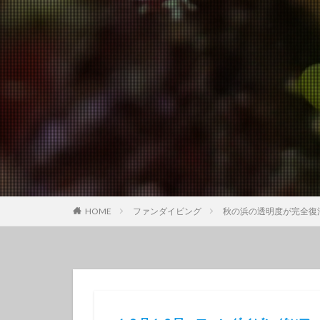
クチナシツノザヤ
クマドリカエルア
グループで
ゲッコウスズメダ
コガラシエビ
コロザメ
コ
サクラミノウミウ
ジオガイド
シモフリカメサン
シロイバラウミウ
HOME
ファンダイビング
秋の浜の透明度が完全復
スキンダイビング
セダカギンポ
セミホウボウ
ソラスズメダイ
ダイビング講習