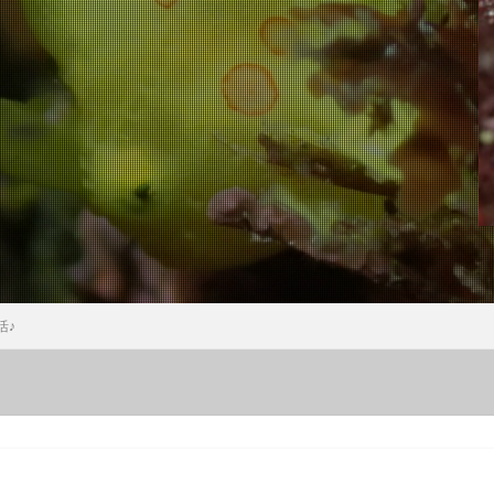
ウミウシ
クビアカハゼ
クマドリカエルアンコウ
クマドリカエルア
ンコウ幼魚
クマノミ
クラサキウミウシ
クリスマス
クリヤイ
クロヘリメジロザメ
クロマグロ
ケイカイ
ゲッコウスズメダイ
イ幼魚
コウイカ
コウイカの仲間
コウリンハナダイ
コウワン
コクテンフグ
コケリンドウ
コニワハンミョウ
ゴマフビロードウ
ンシボリガイ
ご家族
サークル
サイクリング
サガミリュウグ
シ
サザナミフグ
サフランイロウミウシ
サメ
サヨリの群れ
ジオツアー
ジオパーク
シカマガの滝
シテンヤッコ
ジビエ
ウミウシ
シャーク
シュノーケリングツアー
シュノーケリング体験
シ
シロシキブイロウミウシ
スキューバダイビング
スキンダイビン
活♪
ツアー
スターウォッチング
スターウオッチング
スノーケル
ゼブラソウシ
ゼブラソウシカエルアンコウ
ゼブラ柄ソウシカエルアン
ソウシカエルアンコウ
ソウシハギ
ソメワケヤッコ
ソライロスズ
ダイビングガイド
ダイビングツアー
ダイビングライセンス
ダ
タカベ
タコ
タツノイトコ
タツノオトシゴ
タテキン幼魚