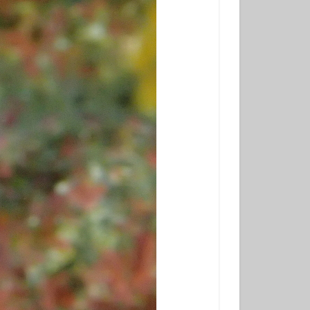
ンベ
サンウミウウシ
れ
マグロ
ナミギンポ
ゴンベ幼魚
モリアオガエル
ヤブツバキ
発見
グ
三原神社
ンダイビング