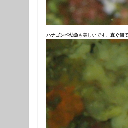
伊豆諸島ダイビン
冬の星座
初
初潜り
卒業
夏の思い出
ハナゴンベ幼魚
も美しいです。
直ぐ側
女子旅
好奇
島一周
島旅
探究的ツアー
星空ガイド
東京諸島
植
海
海岸線
潜り納め
火
秋の浜
筆島
訪日外国人
離島
雨でも
魅力再発見