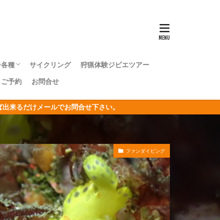
ンナウミウシ
センタカサゴ
群れ
ー各種
サイクリング
狩猟体験ジビエツアー
ボシイソギンチャク
｜ご予約
お問合せ
キングツアー
キングツアー
森トレッキングツアー
オリジナルジオツアー
おうし座
ければ出来るだけメールでお問合せ下さい。
サン
リジナルジオツアー
ガクアジサイ
ファンダイビング
タクチイワシ
エビ
キカモヨウウミウシ
ゴンベ