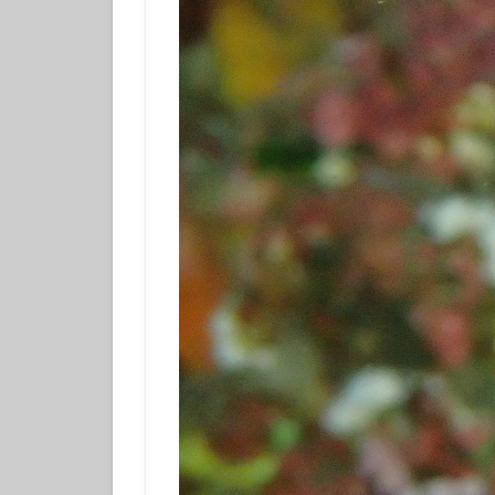
フチベニイロウミ
ベニシボリ
ボブサンウミウシ
マツカサウオ
マリンダイビング
ミナミハコフグｙ
メガネスズメダイ
モンガラカワハギ
ヤマブキウミウシ
ヨコシマニセモチ
ラベンダーウミウ
リュウモンイロウ
ワタユキシボリガ
中学生以上
伊豆大島ダイビン