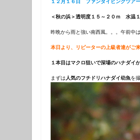
１２月１６日 ファンダイビングツア
タテジマキンチャ
ツノザヤウミウシ
＜秋の浜＞透明度１５～２０ｍ 水温
デルタスズメダイ
昨晩から雨と強い南西風。。。午前中
トラウツボ
ナノハナフブキハ
本日より、リピーターの上級者達がご来
ニシキフウライウ
ニモ
ネコザ
１本目はマクロ狙いで深場のハナダイ
ハコフグ
ハ
まずは
人気のフチドリハナダイ幼魚
を
ハチマキダテハゼ
ハナヒゲウツボ幼
ハワイトラギス
ヒオドシベラ幼魚
ヒラマサ
ヒ
ヒロウミウシ
フエフキダイ