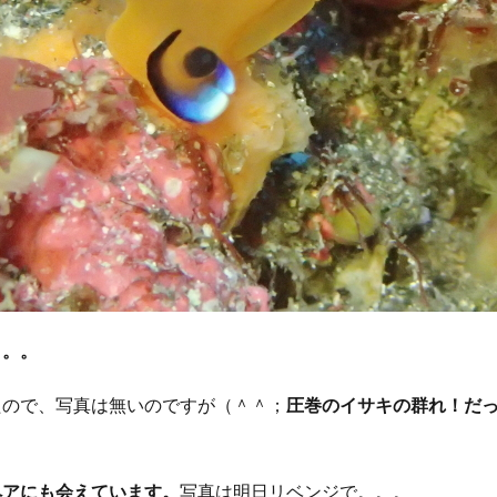
。。。
たので、写真は無いのですが（＾＾；
圧巻のイサキの群れ！だ
ペアにも会えています。
写真は明日リベンジで。。。