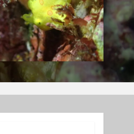
ンコウｙｇ
ロウミウシ
テグリ
ミウシ
ウウミウシ
サルトリイバラ
シュノーケル
グ
スミレナガハナダイ
コウ
メダイ
イビング受付中