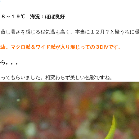
ー
クダイ
タテジマヤッコ
タンデムサイクリング
チゴハナダイ
ツノダシ
ツバメウオ
ツマジロオコゼ
ツムブリ
ツユベ
１８～１９℃ 海況：ほぼ良好
テングダイ
トウシキ
トサヤッコ
ドチザメ
トビエイ
は蒸し暑さを感じる程気温も高く、本当に１２月？と疑う程に
ドラマロケ地
ドリー
トレッキング
トレッキングツアー
ナイ
ゼ
ナマコ
ナミダカサゴ
ナンヨウハギ
ナンヨウハギ幼魚
店。マクロ派＆ワイド派が入り混じっての３DIVです。
オ
ニシキヤッコｙｇ
ニジギンポ
ニジハタ
ニセボロカサゴ
メ
ネジリンボウ
ノコギリハギ幼魚
ハイパワー電動自転車
ハ
から。。。
ダカハオコゼ
ハタタテハゼ
ハタンポの群れ
ハチジョウダツ
撮ってもらいました。相変わらず美しい色彩ですね。
ハナゴイ幼魚
ハナゴンベ
ハナゴンベ幼魚
ハナタツ
ハ
魚
ハナビラウオ幼魚
ハマフエフキ
ハリセンボン
パワースポ
ハンマー
ハンマーヘッド
ハンマーヘッドシャーク
ヒオドシベ
ピカチュウ
ひとりでも
ヒメクサアジ
ヒメニラミベニハゼ
レグロコショウダイ
ヒレナガカサゴ
ヒレナガネジリンボウ
ヒレナ
ファンダイビング
ファンダイビングツアー
ファンダイビング受付中
フォトコンテスト開催中
フジイロウミウシ
フジタウミウシ
フチ