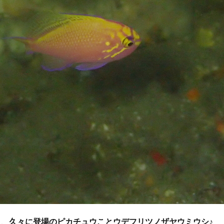
初心者
中級者
上級者
自然体験ツアー
子供
家族
ループ
団体
お一人
検索
に、
久々に登場のピカチュウことウデフリツノザヤウミウシ♪