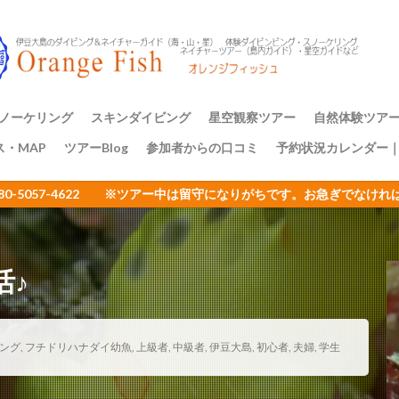
アミメハギ幼魚
アライソコケギンポ
アルファスズメダイ
ア
イサキの群れ
イシガキフグ
イズカサゴ
イタリア
イッ
ナダイ
イニシキベラ
イバラカンザシ
イバラダツ
イバラタツ
ウ
イロカエルアンコウ幼魚
イロブダイ幼魚
イワシ
イワシの
ミウシ
ウデフリツノザヤウミウシ
ウミウシ
ウミウシいっぱい
ノーケリング
スキンダイビング
星空観察ツアー
自然体験ツア
ビ
ウミウシ三昧
ウミガメ
ウミスズメ
ウミテング
ウメ
ス・MAP
ツアーBlog
参加者からの口コミ
予約状況カレンダー
ップ講習
アーのご案内
三原山トレッ
裏砂漠トレッ
樹海と再生の
１日一組限定
エサキモンキツノカメムシ
オープンウォーター講習
オイランヨウジ
080-5057-4622 ※ツアー中は留守になりがちです。お急ぎでな
ミウマ
オオモンカエルアンコウ
オオルリ
オカヤドカリ
オジ
おとめ座
おひとりさまでも
オヤビッチャ
オリオン座
オ
ュ
ガイドツアー
カエルアンコウ
カエルの卵
カキハラ
活♪
カゴカキダイ
カジイチゴ
カスザメ
カスミオイランヨウジ
カ
ウシ
カナメイロウミウシ
カミソリウオ
カメと泳ぐ
ガンガゼ
カンナツノザヤウミウシ
カンパチ
キイボキヌハダウミウシ
ング
,
フチドリハナダイ幼魚
,
上級者
,
中級者
,
伊豆大島
,
初心者
,
夫婦
,
学生
キシマハナダイ
キシマハナダイ幼魚
キセルガイ
キミオコゼ
シ
キョン
キリンミノカサゴ
キンチャクガニ
クエ
クダ