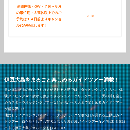
※団体様・GW・７月～８月
の繁忙期・３連休以上でのご
30%
予約は１４日前よりキャンセ
ル代が発生します！
伊豆大島をまるごと楽しめるガイドツアー満載！
青い海に沢山の魚やウミガメが見れる大島では、ダイビングはもちろん、体
験ダイビングや５歳から参加できるシュノーケリングツアー、天の川も楽し
めるスターウオッチングツアーなど子供から大人まで楽しめるガイドツアー
が盛り沢山！
他にもサイクリングジオツアー・ダイナミックな噴火口が見れる三原山ガイ
ドツアー・ロケ地としても有名な広大な裏砂漠ガイドツアーなど”地球”を体験
出来る伊豆大島ジオパークもおススメ♪