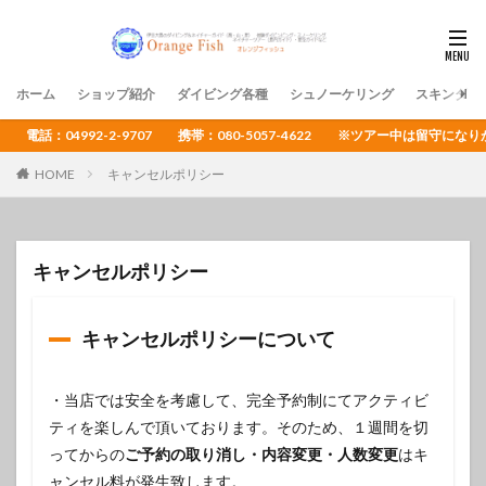
ホーム
ショップ紹介
ダイビング各種
シュノーケリング
スキンダイ
電話：04992-2-9707 携帯：080-5057-4622 ※ツアー中は留守
HOME
キャンセルポリシー
キャンセルポリシー
キャンセルポリシーについて
・当店では安全を考慮して、完全予約制にてアクティビ
ティを楽しんで頂いております。そのため、１週間を切
ってからの
ご予約の取り消し・内容変更・人数変更
はキ
ャンセル料が発生致します。