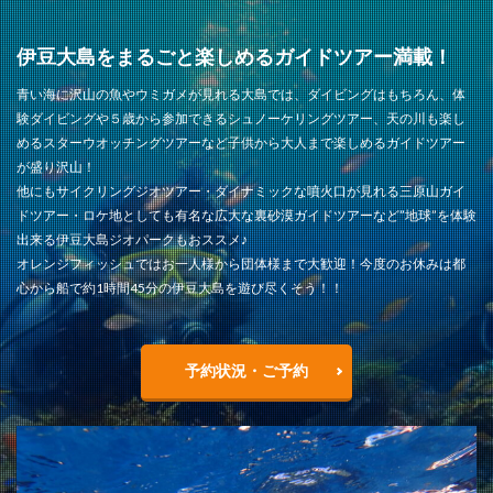
伊豆大島をまるごと楽しめるガイドツアー満載！
青い海に沢山の魚やウミガメが見れる大島では、ダイビングはもちろん、体
験ダイビングや５歳から参加できるシュノーケリングツアー、天の川も楽し
めるスターウオッチングツアーなど子供から大人まで楽しめるガイドツアー
が盛り沢山！
他にもサイクリングジオツアー・ダイナミックな噴火口が見れる三原山ガイ
ドツアー・ロケ地としても有名な広大な裏砂漠ガイドツアーなど”地球”を体験
出来る伊豆大島ジオパークもおススメ♪
オレンジフィッシュではお一人様から団体様まで大歓迎！今度のお休みは都
心から船で約1時間45分の伊豆大島を遊び尽くそう！！
予約状況・ご予約