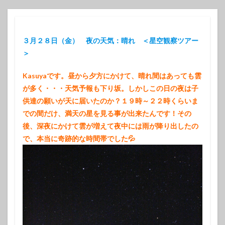
３月２８日（金） 夜の天気：晴れ ＜星空観察ツアー
＞
Kasuyaです。昼から夕方にかけて、晴れ間はあっても雲
が多く・・・天気予報も下り坂。しかしこの日の夜は子
供達の願いが天に届いたのか？１９時～２２時くらいま
での間だけ、満天の星を見る事が出来たんです！その
後、深夜にかけて雲が増えて夜中には雨が降り出したの
で、本当に奇跡的な時間帯でした💦