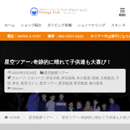
ホーム
ショップ紹介
ダイビング各種
シュノーケリング
スキンダイ
電話：04992-2-9707 携帯：080-5057-4622 ※ツアー中は留守
星空ツアー♪奇跡的に晴れて子供達も大喜び！
2025年3月30日
星空観察ツアー
グループ
,
ジオパーク
,
伊豆大島
,
伊豆諸島
,
冬の星座
,
団体
,
大島観光
,
子
供
,
学生
,
星空ガイド
,
星空ツアー
,
星空観測
,
星空観賞
,
春の星座
36view
HOME
星空観察ツアー
星空ツアー♪奇跡的に晴れて子供達も大喜び