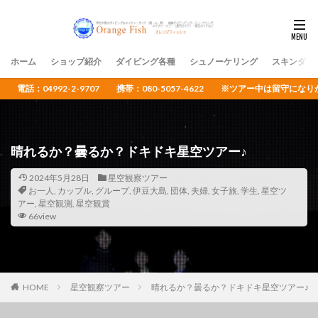
ホーム
ショップ紹介
ダイビング各種
シュノーケリング
スキンダイ
電話：04992-2-9707 携帯：080-5057-4622 ※ツアー中は留守
晴れるか？曇るか？ドキドキ星空ツアー♪
2024年5月28日
星空観察ツアー
お一人
,
カップル
,
グループ
,
伊豆大島
,
団体
,
夫婦
,
女子旅
,
学生
,
星空ツ
アー
,
星空観測
,
星空観賞
66view
HOME
星空観察ツアー
晴れるか？曇るか？ドキドキ星空ツアー♪