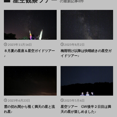
星空観察ツアー
の最新記事8件
2025年11月16日
2025年8月2日
８月夏の星座＆星空ガイドツアー
梅雨明け以降は快晴続きの星空ガ
♪
イドツアー♪
2025年6月23日
2025年5月6日
雲の切れ間から覗く満天の星と流
星空ツアー GW後半２日目は満
れ星♪
天の星が楽しめました♪