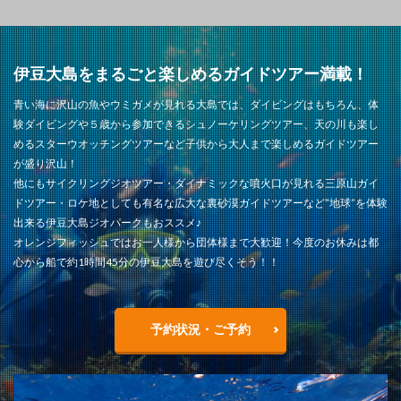
伊豆大島をまるごと楽しめるガイドツアー満載！
青い海に沢山の魚やウミガメが見れる大島では、ダイビングはもちろん、体
験ダイビングや５歳から参加できるシュノーケリングツアー、天の川も楽し
めるスターウオッチングツアーなど子供から大人まで楽しめるガイドツアー
が盛り沢山！
他にもサイクリングジオツアー・ダイナミックな噴火口が見れる三原山ガイ
ドツアー・ロケ地としても有名な広大な裏砂漠ガイドツアーなど”地球”を体験
出来る伊豆大島ジオパークもおススメ♪
オレンジフィッシュではお一人様から団体様まで大歓迎！今度のお休みは都
心から船で約1時間45分の伊豆大島を遊び尽くそう！！
予約状況・ご予約