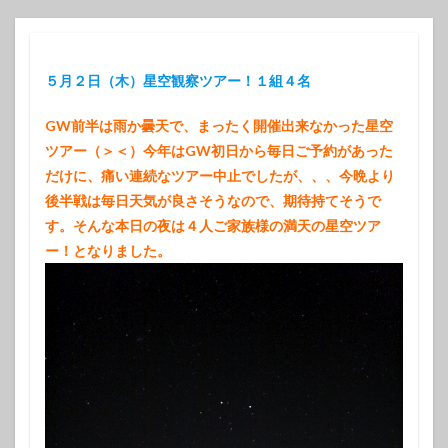
５月２日（木）星空観察ツアー！１組４名
GW前半は雨か曇天で、まったく開催出来なかった星空
ツアー（＞＜）今年はGW初日から毎日ご予約があった
だけに、痛い連続なツアー中止でしたが、、、今晩より
後半戦は毎日天気が良さそうなので、期待持てそうで
す。そんな本日の夜は４人ご家族様の満天の星空ツア
ー！となりました。