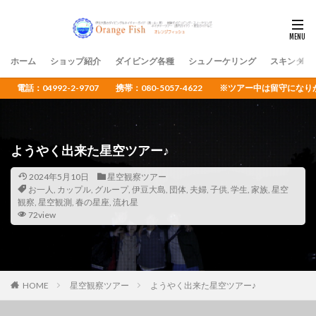
ホーム
ショップ紹介
ダイビング各種
シュノーケリング
スキンダイ
電話：04992-2-9707 携帯：080-5057-4622 ※ツアー中は留守
ようやく出来た星空ツアー♪
2024年5月10日
星空観察ツアー
お一人
,
カップル
,
グループ
,
伊豆大島
,
団体
,
夫婦
,
子供
,
学生
,
家族
,
星空
観察
,
星空観測
,
春の星座
,
流れ星
72view
HOME
星空観察ツアー
ようやく出来た星空ツアー♪