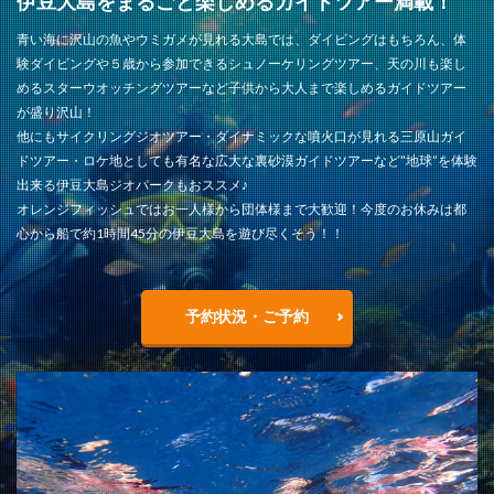
伊豆大島をまるごと楽しめるガイドツアー満載！
青い海に沢山の魚やウミガメが見れる大島では、ダイビングはもちろん、体
験ダイビングや５歳から参加できるシュノーケリングツアー、天の川も楽し
めるスターウオッチングツアーなど子供から大人まで楽しめるガイドツアー
が盛り沢山！
他にもサイクリングジオツアー・ダイナミックな噴火口が見れる三原山ガイ
ドツアー・ロケ地としても有名な広大な裏砂漠ガイドツアーなど”地球”を体験
出来る伊豆大島ジオパークもおススメ♪
オレンジフィッシュではお一人様から団体様まで大歓迎！今度のお休みは都
心から船で約1時間45分の伊豆大島を遊び尽くそう！！
予約状況・ご予約