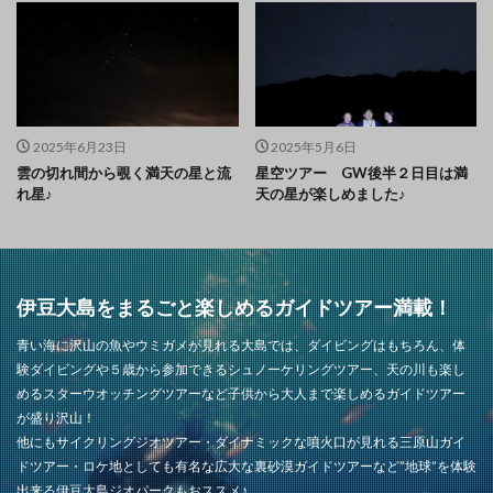
2025年6月23日
2025年5月6日
雲の切れ間から覗く満天の星と流
星空ツアー GW後半２日目は満
れ星♪
天の星が楽しめました♪
伊豆大島をまるごと楽しめるガイドツアー満載！
青い海に沢山の魚やウミガメが見れる大島では、ダイビングはもちろん、体
験ダイビングや５歳から参加できるシュノーケリングツアー、天の川も楽し
めるスターウオッチングツアーなど子供から大人まで楽しめるガイドツアー
が盛り沢山！
他にもサイクリングジオツアー・ダイナミックな噴火口が見れる三原山ガイ
ドツアー・ロケ地としても有名な広大な裏砂漠ガイドツアーなど”地球”を体験
出来る伊豆大島ジオパークもおススメ♪