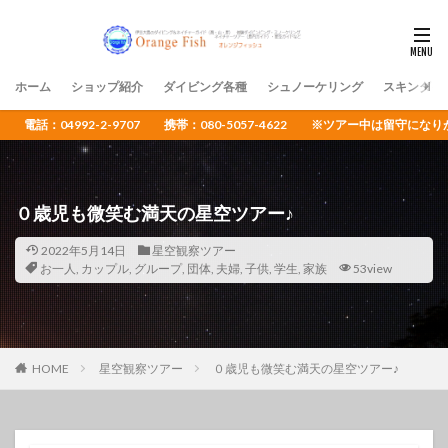
ホーム
ショップ紹介
ダイビング各種
シュノーケリング
スキンダイ
電話：04992-2-9707 携帯：080-5057-4622 ※ツアー中は留守
０歳児も微笑む満天の星空ツアー♪
2022年5月14日
星空観察ツアー
お一人
,
カップル
,
グループ
,
団体
,
夫婦
,
子供
,
学生
,
家族
53view
HOME
星空観察ツアー
０歳児も微笑む満天の星空ツアー♪