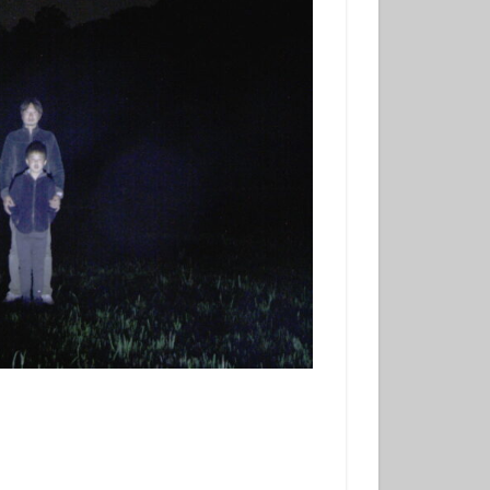
冬でもダイビング
初挑戦
塩工場見学
島観光
天の川
小学生以上
風体験
探究
昆虫
星座
春の星座
木星
流星
流星群
溶岩アーチ
び
神社巡り
観光
田浜
金星
み
高齢でも
ダイビング