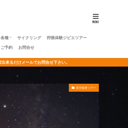
ンナウミウシ
センタカサゴ
群れ
ー各種
サイクリング
狩猟体験ジビエツアー
ボシイソギンチャク
｜ご予約
お問合せ
キングツアー
キングツアー
森トレッキングツアー
オリジナルジオツアー
おうし座
ければ出来るだけメールでお問合せ下さい。
サン
リジナルジオツアー
ガクアジサイ
星空観察ツアー
タクチイワシ
エビ
キカモヨウウミウシ
ゴンベ