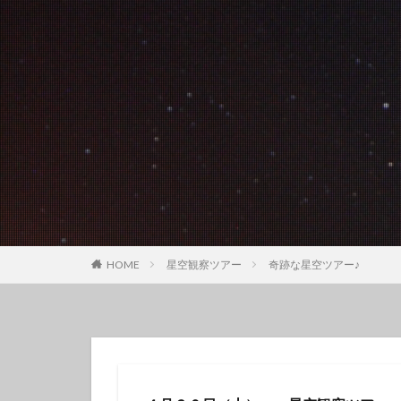
クチナシツノザヤ
クマドリカエルア
グループで
ゲッコウスズメダ
コガラシエビ
コロザメ
コ
サクラミノウミウ
ジオガイド
シモフリカメサン
シロイバラウミウ
HOME
星空観察ツアー
奇跡な星空ツアー♪
スキンダイビング
セダカギンポ
セミホウボウ
ソラスズメダイ
ダイビング講習