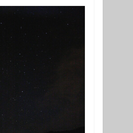
ンベ
サンウミウウシ
れ
マグロ
ナミギンポ
ゴンベ幼魚
モリアオガエル
ヤブツバキ
発見
グ
三原神社
ンダイビング