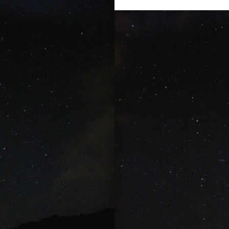
ウシ
フデリンドウ
フリソデエビ
ベニカエルアンコウ
ベニゴ
ベニハナダイ
ホシエイ
ホシエイの子供
ホタテツノハゼ
ボブ
ホホスジタルミ
ホムラスベヨコエビ
マイワシ
マイワシの群
マツカサウオｙｇ
マツカサウオ幼魚
マツバガニ
マツバギンポ
フェアー
マルスズメダイ
ミカドウミウシ
ミゾレウミウシ
ミ
ｇ
ミナミハコフグ幼魚
ミナミハナダイ
ミヤケテグリ
メガネ
幼魚
メジナの群れ
モニターツアー
ももクロ
モヨウフグ
モンスズメダイ
モンスズメダイ幼魚
ヤガラ
ヤシャハゼ
ヤリイカ
ユウゼン
ユカタハタ
ヨコエビ
ヨコシマエビ
ノウオ
ヨコシマニセモチノウオ幼魚
ライセンス
ライセンス講習
シ
リサーチダイビング
リピーター
リフレッシュダイビング
ミウシ
レンテンヤッコ
ロケ番組
ワクワクいっぱい
ワクワク
イ
一人旅
一期一会
一組限定
三原山
三原山トレッキン
乳児
仲間
仲間同士
伊豆大島シュノーケリング
伊豆大島スキ
グ
伊豆大島フォトコンテスト
伊豆大島体験ダイビング
伊豆諸島