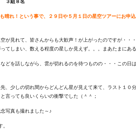
＞ ３組８名
クダイ
タテジマヤッコ
タンデムサイクリング
チゴハナダイ
ツノダシ
ツバメウオ
ツマジロオコゼ
ツムブリ
ツユベ
夜も晴れ！という事で、２９日や５月１日の星空ツアーにお申込
テングダイ
トウシキ
トサヤッコ
ドチザメ
トビエイ
ドラマロケ地
ドリー
トレッキング
トレッキングツアー
ナイ
星空が見れて、皆さんからも大歓声！が上がったのですが・・
ゼ
ナマコ
ナミダカサゴ
ナンヨウハギ
ナンヨウハギ幼魚
がってしまい、数える程度の星しか見えず。。。まあたまにあ
オ
ニシキヤッコｙｇ
ニジギンポ
ニジハタ
ニセボロカサゴ
メ
ネジリンボウ
ノコギリハギ幼魚
ハイパワー電動自転車
ハ
クなどを話しながら、雲が切れるのを待つものの・・・この日
ダカハオコゼ
ハタタテハゼ
ハタンポの群れ
ハチジョウダツ
ハナゴイ幼魚
ハナゴンベ
ハナゴンベ幼魚
ハナタツ
ハ
魚
ハナビラウオ幼魚
ハマフエフキ
ハリセンボン
パワースポ
矢先、少しの切れ間からどんどん星が見えて来て、ラスト１０
ハンマー
ハンマーヘッド
ハンマーヘッドシャーク
ヒオドシベ
！と言っても良いくらいの衝撃でした（＾＾；
ピカチュウ
ひとりでも
ヒメクサアジ
ヒメニラミベニハゼ
念写真も撮れました～♪
レグロコショウダイ
ヒレナガカサゴ
ヒレナガネジリンボウ
ヒレナ
ファンダイビング
ファンダイビングツアー
ファンダイビング受付中
す。
フォトコンテスト開催中
フジイロウミウシ
フジタウミウシ
フチ