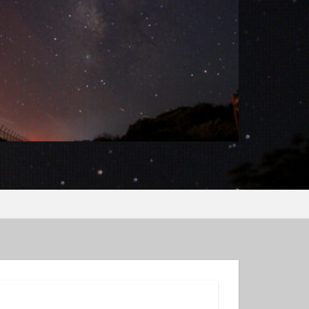
ンコウｙｇ
ロウミウシ
テグリ
ミウシ
ウウミウシ
サルトリイバラ
シュノーケル
グ
スミレナガハナダイ
コウ
メダイ
イビング受付中