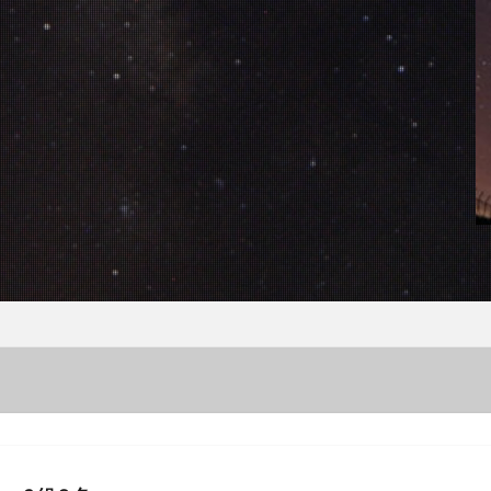
ウミウシ
クビアカハゼ
クマドリカエルアンコウ
クマドリカエルア
ンコウ幼魚
クマノミ
クラサキウミウシ
クリスマス
クリヤイ
クロヘリメジロザメ
クロマグロ
ケイカイ
ゲッコウスズメダイ
イ幼魚
コウイカ
コウイカの仲間
コウリンハナダイ
コウワン
コクテンフグ
コケリンドウ
コニワハンミョウ
ゴマフビロードウ
ンシボリガイ
ご家族
サークル
サイクリング
サガミリュウグ
シ
サザナミフグ
サフランイロウミウシ
サメ
サヨリの群れ
ジオツアー
ジオパーク
シカマガの滝
シテンヤッコ
ジビエ
ウミウシ
シャーク
シュノーケリングツアー
シュノーケリング体験
シ
シロシキブイロウミウシ
スキューバダイビング
スキンダイビン
ツアー
スターウォッチング
スターウオッチング
スノーケル
ゼブラソウシ
ゼブラソウシカエルアンコウ
ゼブラ柄ソウシカエルアン
ソウシカエルアンコウ
ソウシハギ
ソメワケヤッコ
ソライロスズ
ダイビングガイド
ダイビングツアー
ダイビングライセンス
ダ
タカベ
タコ
タツノイトコ
タツノオトシゴ
タテキン幼魚