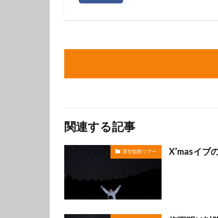
体験ダイビング
カップル
グ
関連する記事
X’masイ
星空観察ツアー