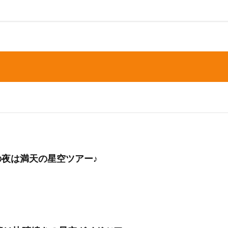
初心者
中級者
上級者
自然体験ツアー
子供
家族
ループ
団体
お一人
検索
ブの夜は満天の星空ツアー♪