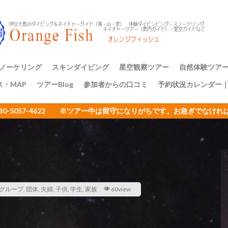
アミメハギ幼魚
アライソコケギンポ
アルファスズメダイ
ア
イサキの群れ
イシガキフグ
イズカサゴ
イタリア
イッ
ナダイ
イニシキベラ
イバラカンザシ
イバラタツ
イバラダツ
ウ
イロカエルアンコウ幼魚
イロブダイ幼魚
イワシ
イワシの
ミウシ
ウデフリツノザヤウミウシ
ウミウシ
ウミウシいっぱい
ノーケリング
スキンダイビング
星空観察ツアー
自然体験ツア
ビ
ウミウシ三昧
ウミガメ
ウミスズメ
ウミテング
ウメ
ス・MAP
ツアーBlog
参加者からの口コミ
予約状況カレンダー
ップ講習
アーのご案内
三原山トレッ
裏砂漠トレッ
樹海と再生の
１日一組限定
エサキモンキツノカメムシ
オープンウォーター講習
オイランヨウジ
080-5057-4622 ※ツアー中は留守になりがちです。お急ぎでな
ミウマ
オオモンカエルアンコウ
オオルリ
オカヤドカリ
オジ
おとめ座
おひとりさまでも
オヤビッチャ
オリオン座
オ
ュ
ガイドツアー
カエルアンコウ
カエルの卵
カキハラ
カゴカキダイ
カジイチゴ
カスザメ
カスミオイランヨウジ
カ
ウシ
カナメイロウミウシ
カミソリウオ
カメと泳ぐ
ガンガゼ
カンナツノザヤウミウシ
カンパチ
キイボキヌハダウミウシ
グループ
,
団体
,
夫婦
,
子供
,
学生
,
家族
60view
キシマハナダイ
キシマハナダイ幼魚
キセルガイ
キミオコゼ
シ
キョン
キリンミノカサゴ
キンチャクガニ
クエ
クダ