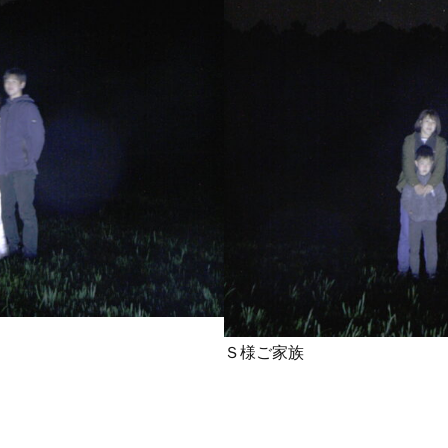
グ
会社仲間
体験ダイビング受付中
兄弟
再生の一本道
チャレンジ
初めてのシュノーケル
初めてのダイビング
初夏の魚
旅行
友人
友達
友達と
噴気
地層
地層大切断面
夏の星座
夏休み
外国人
大島
大島一周
大島桜
大
心
姉妹
宇宙
家族と
家族旅行
富士山
小学生
島民
左巻きカタツムリ
年に1度
幻の池
幼児
強
撮影ガイド
教育
旅行
早朝ハンマー
早朝ハンマーDIV
星空ツアー
星空観察
星空観察ツアー
星空観測
星空観賞
物
椿油
樹海
池袋
泉津の切通し
波浮港
流れ星
海浜教室
海遊び
海釣り
満天の星
満天の星空
溶岩
山
火山島
狩猟体験
王の浜
砂の浜
砂漠景色
磯遊
罠猟師
聖地巡礼
自然体験
裏砂漠
視察
親子
Ｓ様ご家族
貸切
貸切ツアー
赤ダレ
赤ちゃん
赤っ禿
遊び
野
楽しめる
電動アシスト自転車
電動自転車
青く光る石
飛び込
魚
魚いっぱい
黒クマ
伊豆大島
星空
シュノーケリング