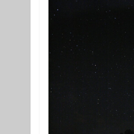
フチベニイロウミ
ベニシボリ
ボブサンウミウシ
マツカサウオ
マリンダイビング
ミナミハコフグｙ
メガネスズメダイ
モンガラカワハギ
ヤマブキウミウシ
ヨコシマニセモチ
ラベンダーウミウ
リュウモンイロウ
ワタユキシボリガ
中学生以上
伊豆大島ダイビン