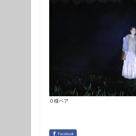
伊豆諸島ダイビン
冬の星座
初
初潜り
卒業
夏の思い出
女子旅
好奇
島一周
島旅
探究的ツアー
星空ガイド
東京諸島
植
海
海岸線
潜り納め
火
Ｏ様ペア
秋の浜
筆島
訪日外国人
離島
雨でも
魅力再発見