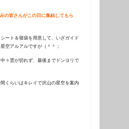
チンアナゴ
ラ幼魚
みの皆さんがこの日に集結してもら
ドライスーツ
トダイビング
・シート＆寝袋を用意して、いざガイド
る星空アルアルですが（＾＾；
ニタリ
クセイハギ
は中々雲が切れず、最後までドンヨリで
ハチジョウタツ
ナヒゲウツボ
ット
分間くらいはキレイで沢山の星空を案内
ラ
ヒョウモンダコ
ガネジリンボウ幼魚
ファンダイブ
ドリハナダイ幼魚