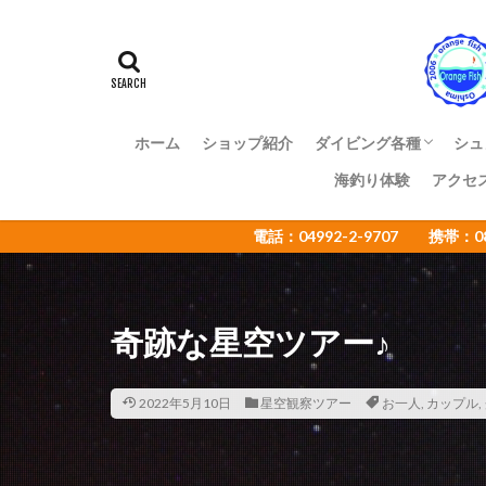
アマミスズメダイ
イカ
イサキ
イトヒキコハクハ
イロカエルアンコ
インターネットウ
ホーム
ショップ紹介
ダイビング各種
シュ
ウミウシカクレエ
海釣り体験
アクセ
ファンダイビング
体験ダイビング
OWライセンス講習
ADアドバンス講習
NAUI各種ステップア
ショップ様向け大島ツ
エコツアー
電話：04992-2-9707 携帯：
オオセ
オオ
オタアジュリア
オレンジフィッシ
奇跡な星空ツアー♪
カゴカキダ
カナメイロウミウ
カンザシヤドカリ
2022年5月10日
星空観察ツアー
お一人
,
カップル
,
キザクラハゼ
キャラメルウミウ