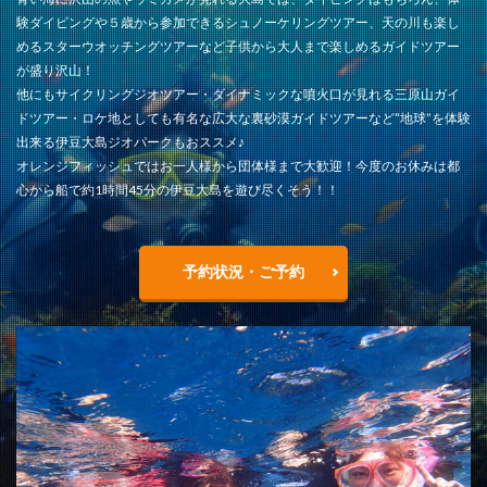
験ダイビングや５歳から参加できるシュノーケリングツアー、天の川も楽し
めるスターウオッチングツアーなど子供から大人まで楽しめるガイドツアー
が盛り沢山！
他にもサイクリングジオツアー・ダイナミックな噴火口が見れる三原山ガイ
ドツアー・ロケ地としても有名な広大な裏砂漠ガイドツアーなど”地球”を体験
出来る伊豆大島ジオパークもおススメ♪
オレンジフィッシュではお一人様から団体様まで大歓迎！今度のお休みは都
心から船で約1時間45分の伊豆大島を遊び尽くそう！！
予約状況・ご予約