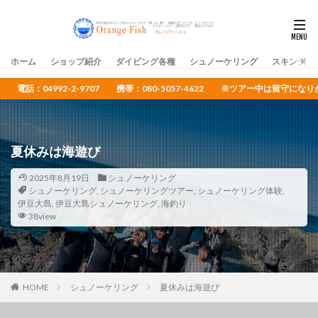
ホーム
ショップ紹介
ダイビング各種
シュノーケリング
スキンダイ
電話：04992-2-9707 携帯：080-5057-4622 ※ツアー中は留守
夏休みは海遊び
2025年8月19日
シュノーケリング
シュノーケリング
,
シュノーケリングツアー
,
シュノーケリング体験
,
伊豆大島
,
伊豆大島シュノーケリング
,
海釣り
38view
HOME
シュノーケリング
夏休みは海遊び