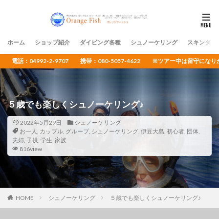
ホーム
ショップ紹介
ダイビング各種
シュノーケリング
スキンダイ
電話：04992-2-9707 携帯：080-5057-4622 ※ツアー中は留守
５歳でも楽しくシュノーケリング♪
2022年5月29日
シュノーケリング
お一人
,
カップル
,
グループ
,
シュノーケリング
,
伊豆大島
,
初心者
,
団体
,
夫婦
,
子供
,
学生
,
家族
816view
HOME
シュノーケリング
５歳でも楽しくシュノーケリング♪