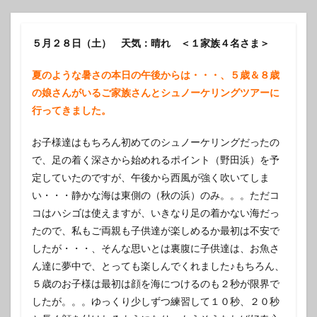
５月２８日（土） 天気：晴れ ＜１家族４名さま＞
夏のような暑さの本日の午後からは・・・、５歳＆８歳
の娘さんがいるご家族さんとシュノーケリングツアーに
行ってきました。
お子様達はもちろん初めてのシュノーケリングだったの
で、足の着く深さから始めれるポイント（野田浜）を予
定していたのですが、午後から西風が強く吹いてしま
い・・・静かな海は東側の（秋の浜）のみ。。。ただコ
コはハシゴは使えますが、いきなり足の着かない海だっ
たので、私もご両親も子供達が楽しめるか最初は不安で
したが・・・、そんな思いとは裏腹に子供達は、お魚さ
ん達に夢中で、とっても楽しんでくれました♪もちろん、
５歳のお子様は最初は顔を海につけるのも２秒が限界で
したが。。。ゆっくり少しずつ練習して１０秒、２０秒