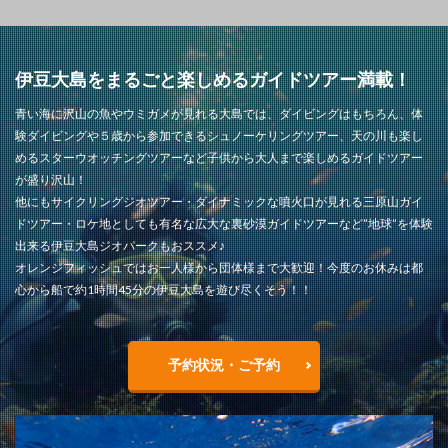
伊豆大島をまるごと楽しめるガイドツアー満載！
青い海に沢山の魚やウミガメが見れる大島では、ダイビングはもちろん、体
験ダイビングや５歳から参加できるシュノーケリングツアー、天の川も楽し
めるスターウオッチングツアーなど子供から大人まで楽しめるガイドツアー
が盛り沢山！
他にもサイクリングジオツアー・ダイナミックな噴火口が見れる三原山ガイ
ドツアー・ロケ地としても有名な広大な裏砂漠ガイドツアーなど”地球”を体験
出来る伊豆大島ジオパークもおススメ♪
オレンジフィッシュではお一人様から団体様まで大歓迎！今度のお休みは都
心から船で約1時間45分の伊豆大島を遊び尽くそう！！
予約状況・ご予約