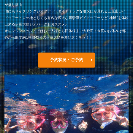
が盛り沢山！
他にもサイクリングジオツアー・ダイナミックな噴火口が見れる三原山ガイ
ドツアー・ロケ地としても有名な広大な裏砂漠ガイドツアーなど”地球”を体験
出来る伊豆大島ジオパークもおススメ♪
オレンジフィッシュではお一人様から団体様まで大歓迎！今度のお休みは都
心から船で約1時間45分の伊豆大島を遊び尽くそう！！
予約状況・ご予約