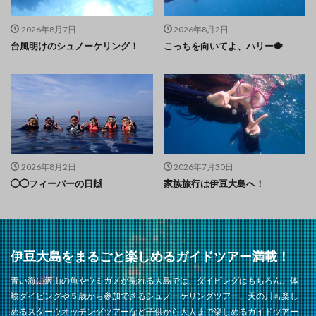
2026年8月7日
2026年8月2日
台風明けのシュノーケリング！
こっちを向いてよ、ハリー🐡
2026年8月2日
2026年7月30日
◯◯フィーバーの日🙌
家族旅行は伊豆大島へ！
伊豆大島をまるごと楽しめるガイドツアー満載！
青い海に沢山の魚やウミガメが見れる大島では、ダイビングはもちろん、体
験ダイビングや５歳から参加できるシュノーケリングツアー、天の川も楽し
めるスターウオッチングツアーなど子供から大人まで楽しめるガイドツアー