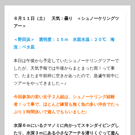
６月１１日（土） 天気：曇り ＜シュノーケリングツ
アー＞
＜野田浜＞ 透明度：１５ｍ 水面水温：２０℃ 海
況：ベタ凪
本日は午後から予定していたシュノーケリングツアーで
したが、天気予報では午後からまとまった雨！って事
で、たまたま午前枠に空きがあったので、急遽午前中に
ツアーをやってきました～♪
今回参加の若い女子２人組は、シュノーケリング経験
者！って事で、ほとんど練習も無く魚の多い沖合でたっ
ぷり１時間泳いで遊んでもらいました♪
水深６ｍにいるクマノミに向かってスキンダイビングし
たり、水深３ｍにある小さなアーチを潜りくぐって遊ん