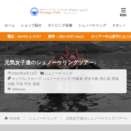
ホーム
ショップ紹介
ダイビング各種
シュノーケリング
スキンダイ
電話：04992-2-9707 携帯：080-5057-4622 ※ツアー中は留守
元気女子達のシュノーケリングツアー♪
2022年6月11日
シュノーケリング
カップル
,
グループ
,
シュノーケリング
,
中級者
,
伊豆大島
,
初心者
,
団体
,
夫婦
,
子供
,
学生
,
家族
184view
HOME
シュノーケリング
元気女子達のシュノーケリングツアー♪