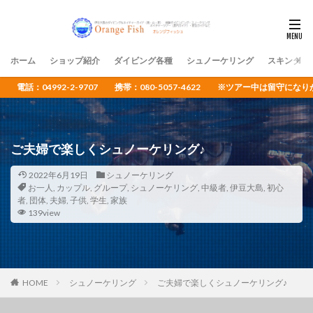
ホーム
ショップ紹介
ダイビング各種
シュノーケリング
スキンダイ
電話：04992-2-9707 携帯：080-5057-4622 ※ツアー中は留守
ご夫婦で楽しくシュノーケリング♪
2022年6月19日
シュノーケリング
お一人
,
カップル
,
グループ
,
シュノーケリング
,
中級者
,
伊豆大島
,
初心
者
,
団体
,
夫婦
,
子供
,
学生
,
家族
139view
HOME
シュノーケリング
ご夫婦で楽しくシュノーケリング♪