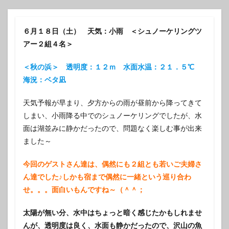
６月１８日（土） 天気：小雨 ＜シュノーケリングツ
アー２組４名＞
＜秋の浜＞ 透明度：１２ｍ 水面水温：２１．５℃
海況：ベタ凪
天気予報が早まり、夕方からの雨が昼前から降ってきて
しまい、小雨降る中でのシュノーケリングでしたが、水
面は湖並みに静かだったので、問題なく楽しむ事が出来
ました～
今回のゲストさん達は、偶然にも２組とも若いご夫婦さ
ん達でした♪しかも宿まで偶然に一緒という巡り合わ
せ。。。面白いもんですね～（＾＾；
太陽が無い分、水中はちょっと暗く感じたかもしれませ
んが、透明度は良く、水面も静かだったので、沢山の魚