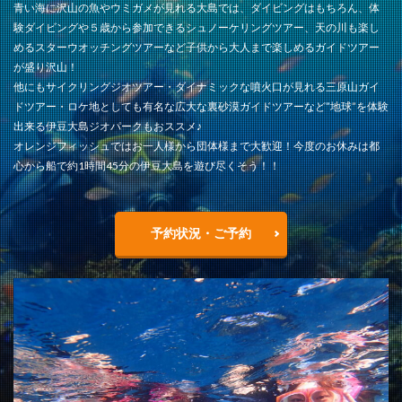
青い海に沢山の魚やウミガメが見れる大島では、ダイビングはもちろん、体
験ダイビングや５歳から参加できるシュノーケリングツアー、天の川も楽し
めるスターウオッチングツアーなど子供から大人まで楽しめるガイドツアー
が盛り沢山！
他にもサイクリングジオツアー・ダイナミックな噴火口が見れる三原山ガイ
ドツアー・ロケ地としても有名な広大な裏砂漠ガイドツアーなど”地球”を体験
出来る伊豆大島ジオパークもおススメ♪
オレンジフィッシュではお一人様から団体様まで大歓迎！今度のお休みは都
心から船で約1時間45分の伊豆大島を遊び尽くそう！！
予約状況・ご予約