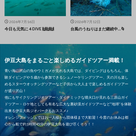
2026年7月16日
2026年7月12日
今日も元気に４DIVE 🙌🙌🙌
台風のうねりはまだ継続中…🌀
伊豆大島をまるごと楽しめるガイドツアー満載！
青い海に沢山の魚やウミガメが見れる大島では、ダイビングはもちろん、体
験ダイビングや５歳から参加できるシュノーケリングツアー、天の川も楽し
めるスターウオッチングツアーなど子供から大人まで楽しめるガイドツアー
が盛り沢山！
他にもサイクリングジオツアー・ダイナミックな噴火口が見れる三原山ガイ
ドツアー・ロケ地としても有名な広大な裏砂漠ガイドツアーなど”地球”を体験
出来る伊豆大島ジオパークもおススメ♪
オレンジフィッシュではお一人様から団体様まで大歓迎！今度のお休みは都
心から船で約1時間45分の伊豆大島を遊び尽くそう！！