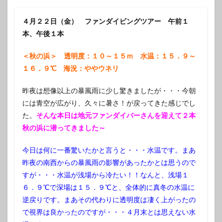
４月２２日（金） ファンダイビングツアー 午前１
本、午後１本
＜秋の浜＞ 透明度：１０～１５ｍ 水温：１５．９～
１６．９℃ 海況：ややウネリ
昨夜は想像以上の暴風雨に少し驚きましたが・・・今朝
には青空が広がり、久々に暑さ！が戻ってきた感じでし
た。
そんな本日は地元ファンダイバーさんを迎えて２本
秋の浜に潜ってきました～
今日は何に一番驚いたかと言うと・・・水温です。まあ
昨夜の南西からの暴風雨の影響があったかとは思うので
すが・・・水温が浅場から冷たい！！なんと、浅場１
６．９℃で深場は１５．９℃と、全体的に真冬の水温に
逆戻りです。まあその代わりに透明度は凄く上がったの
で視界は良かったのですが・・・４月末とは思えない水