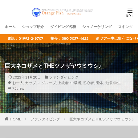
ホーム
ショップ紹介
ダイビング各種
シュノーケリング
スキンダイ
電話：04992-2-9707 携帯：080-5057-4622 ※ツアー中は留守
巨大ネコザメとTHEツノザヤウミウシ♪
2023年11月28日
ファンダイビング
お一人
,
カップル
,
グループ
,
上級者
,
中級者
,
初心者
,
団体
,
夫婦
,
学生
75view
HOME
ファンダイビング
巨大ネコザメとTHEツノザヤウミウシ♪