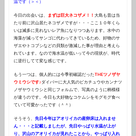
温です（＞＜）
今日の出会いは、
まずは巨大ネコザメ！！
大島も昔は当
たり前に沢山居たネコザメですが・・・ここ１０年くら
いは滅多に見れないレア魚になりつつあります。水中の
海藻が減ってサンゴに代わってきているため、好物のサ
ザエやトコブシなどの貝類が激減した事が理由と考えら
れています。なので海水温が低いって今の現状が、時代
に逆行してて変な感じです。
もう一つは、個人的には今季初確認だった
THEツノザヤ
ウミウシです♪
ダイバーに大人気のピカチュウやカンナツ
ノザヤウミウシと同じフォルムで、写真のように柄模様
が違うのです。今日も大好物なコケムシをモグモグ食べ
ていて可愛かったです（＾＾）
そうそう、
先日今年はアオリイカの産卵床は入れませ
ん・・・と記載しましたが、先日やっぱり水温が上が
り、沢山のアオリイカが見れたことから、やっぱり入れ