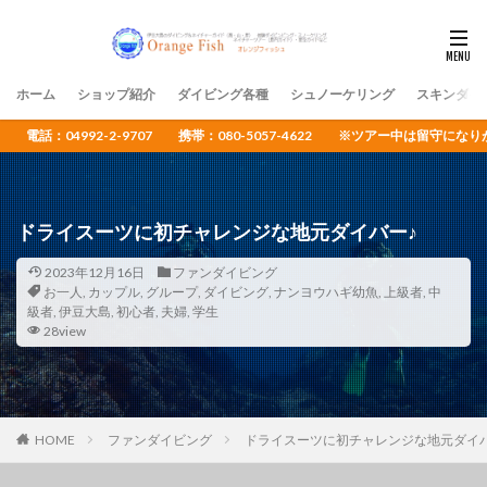
ホーム
ショップ紹介
ダイビング各種
シュノーケリング
スキンダイ
電話：04992-2-9707 携帯：080-5057-4622 ※ツアー中は留守
ドライスーツに初チャレンジな地元ダイバー♪
2023年12月16日
ファンダイビング
お一人
,
カップル
,
グループ
,
ダイビング
,
ナンヨウハギ幼魚
,
上級者
,
中
級者
,
伊豆大島
,
初心者
,
夫婦
,
学生
28view
HOME
ファンダイビング
ドライスーツに初チャレンジな地元ダイバ