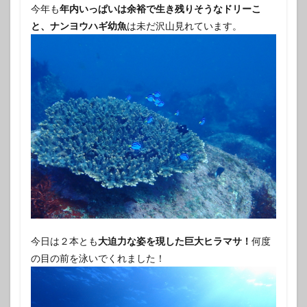
今年も
年内いっぱいは余裕で生き残りそうなドリーこ
と、ナンヨウハギ幼魚
は未だ沢山見れています。
今日は２本とも
大迫力な姿を現した巨大ヒラマサ！
何度
の目の前を泳いでくれました！