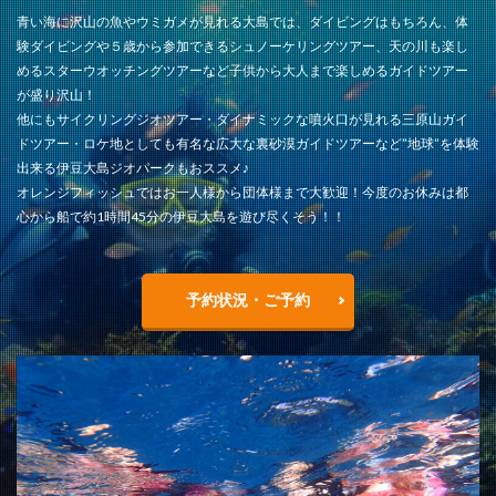
青い海に沢山の魚やウミガメが見れる大島では、ダイビングはもちろん、体
験ダイビングや５歳から参加できるシュノーケリングツアー、天の川も楽し
めるスターウオッチングツアーなど子供から大人まで楽しめるガイドツアー
が盛り沢山！
他にもサイクリングジオツアー・ダイナミックな噴火口が見れる三原山ガイ
ドツアー・ロケ地としても有名な広大な裏砂漠ガイドツアーなど”地球”を体験
出来る伊豆大島ジオパークもおススメ♪
オレンジフィッシュではお一人様から団体様まで大歓迎！今度のお休みは都
心から船で約1時間45分の伊豆大島を遊び尽くそう！！
予約状況・ご予約