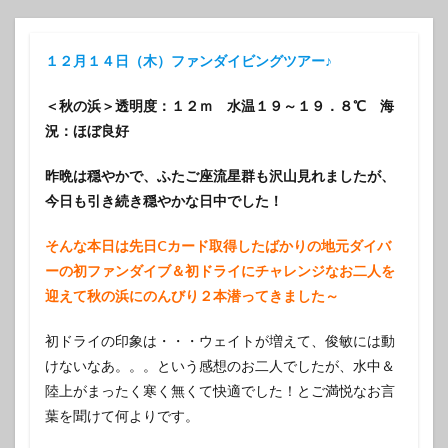
１２月１４日（木）ファンダイビングツアー♪
＜秋の浜＞透明度：１２ｍ 水温１９～１９．８℃ 海
況：ほぼ良好
昨晩は穏やかで、ふたご座流星群も沢山見れましたが、
今日も引き続き穏やかな日中でした！
そんな本日は先日Cカード取得したばかりの地元ダイバ
ーの初ファンダイブ＆初ドライにチャレンジなお二人を
迎えて秋の浜にのんびり２本潜ってきました～
初ドライの印象は・・・ウェイトが増えて、俊敏には動
けないなあ。。。という感想のお二人でしたが、水中＆
陸上がまったく寒く無くて快適でした！とご満悦なお言
葉を聞けて何よりです。