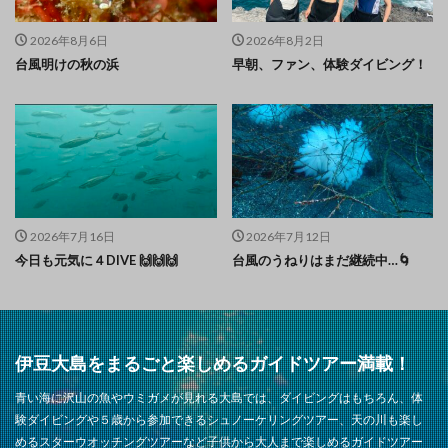
2026年8月6日
2026年8月2日
台風明けの秋の浜
早朝、ファン、体験ダイビング！
2026年7月16日
2026年7月12日
今日も元気に４DIVE 🙌🙌🙌
台風のうねりはまだ継続中…🌀
伊豆大島をまるごと楽しめるガイドツアー満載！
青い海に沢山の魚やウミガメが見れる大島では、ダイビングはもちろん、体
験ダイビングや５歳から参加できるシュノーケリングツアー、天の川も楽し
めるスターウオッチングツアーなど子供から大人まで楽しめるガイドツアー