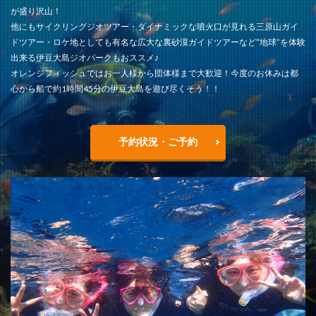
が盛り沢山！
他にもサイクリングジオツアー・ダイナミックな噴火口が見れる三原山ガイ
ドツアー・ロケ地としても有名な広大な裏砂漠ガイドツアーなど”地球”を体験
出来る伊豆大島ジオパークもおススメ♪
オレンジフィッシュではお一人様から団体様まで大歓迎！今度のお休みは都
心から船で約1時間45分の伊豆大島を遊び尽くそう！！
予約状況・ご予約