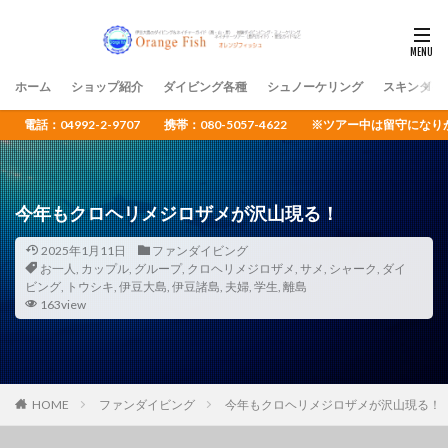
ホーム
ショップ紹介
ダイビング各種
シュノーケリング
スキンダイ
電話：04992-2-9707 携帯：080-5057-4622 ※ツアー中は留守
今年もクロヘリメジロザメが沢山現る！
2025年1月11日
ファンダイビング
お一人
,
カップル
,
グループ
,
クロヘリメジロザメ
,
サメ
,
シャーク
,
ダイ
ビング
,
トウシキ
,
伊豆大島
,
伊豆諸島
,
夫婦
,
学生
,
離島
163view
HOME
ファンダイビング
今年もクロヘリメジロザメが沢山現る！