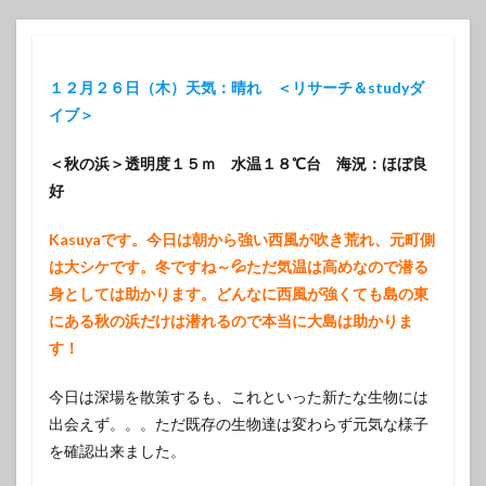
１２月２６日（木）天気：晴れ ＜リサーチ＆studyダ
イブ＞
＜秋の浜＞透明度１５ｍ 水温１８℃台 海況：ほぼ良
好
Kasuyaです。今日は朝から強い西風が吹き荒れ、元町側
は大シケです。冬ですね～💦ただ気温は高めなので潜る
身としては助かります。どんなに西風が強くても島の東
にある秋の浜だけは潜れるので本当に大島は助かりま
す！
今日は深場を散策するも、これといった新たな生物には
出会えず。。。ただ既存の生物達は変わらず元気な様子
を確認出来ました。