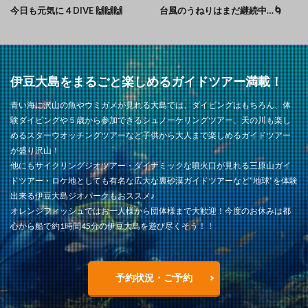
今日も元気に４DIVE 🙌🙌🙌
台風のうねりはまだ継続中…🌀
伊豆大島をまるごと楽しめるガイドツアー満載！
青い海に沢山の魚やウミガメが見れる大島では、ダイビングはもちろん、体
験ダイビングや５歳から参加できるシュノーケリングツアー、天の川も楽し
めるスターウオッチングツアーなど子供から大人まで楽しめるガイドツアー
が盛り沢山！
他にもサイクリングジオツアー・ダイナミックな噴火口が見れる三原山ガイ
ドツアー・ロケ地としても有名な広大な裏砂漠ガイドツアーなど”地球”を体験
出来る伊豆大島ジオパークもおススメ♪
オレンジフィッシュではお一人様から団体様まで大歓迎！今度のお休みは都
心から船で約1時間45分の伊豆大島を遊び尽くそう！！
予約状況・ご予約