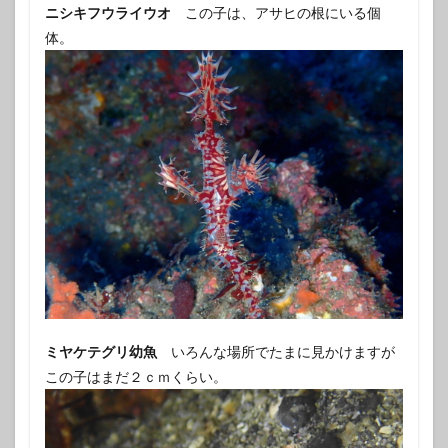
ニシキフウライウオ
この子は、アサヒの根にいる個
体。
ミヤケテグリ幼魚
いろんな場所でたまに見かけますが
この子はまだ２ｃｍくらい。