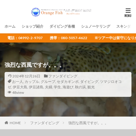
ホーム
ショップ紹介
ダイビング各種
シュノーケリング
スキンダイ
電話：04992-2-9707 携帯：080-5057-4622 ※ツアー中は留守
強烈な西風ですが。。。
2024年12月26日
ファンダイビング
お一人
,
カップル
,
グループ
,
セダカギンポ
,
ダイビング
,
ツマジロオコ
ゼ
,
伊豆大島
,
伊豆諸島
,
夫婦
,
学生
,
海遊び
,
秋の浜
,
観光
48view
HOME
ファンダイビング
強烈な西風ですが。。。