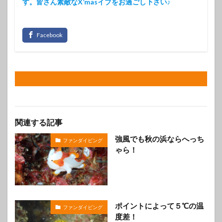
す。皆さん素敵なX’masイブをお過ごし下さい♪
関連する記事
強風でも秋の浜ならへっち
ファンダイビング
ゃら！
ポイントによって５℃の温
ファンダイビング
度差！