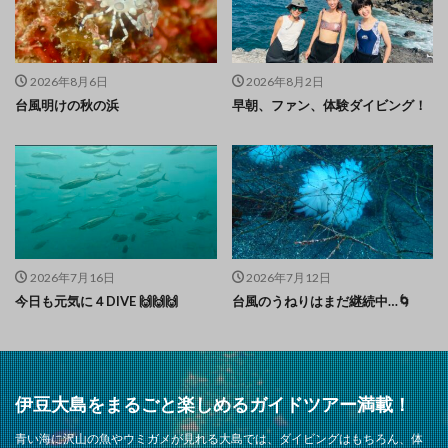
2026年8月6日
2026年8月2日
台風明けの秋の浜
早朝、ファン、体験ダイビング！
2026年7月16日
2026年7月12日
今日も元気に４DIVE 🙌🙌🙌
台風のうねりはまだ継続中…🌀
伊豆大島をまるごと楽しめるガイドツアー満載！
青い海に沢山の魚やウミガメが見れる大島では、ダイビングはもちろん、体