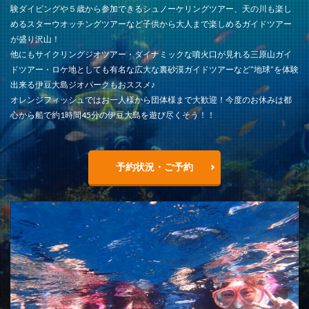
験ダイビングや５歳から参加できるシュノーケリングツアー、天の川も楽し
めるスターウオッチングツアーなど子供から大人まで楽しめるガイドツアー
が盛り沢山！
他にもサイクリングジオツアー・ダイナミックな噴火口が見れる三原山ガイ
ドツアー・ロケ地としても有名な広大な裏砂漠ガイドツアーなど”地球”を体験
出来る伊豆大島ジオパークもおススメ♪
オレンジフィッシュではお一人様から団体様まで大歓迎！今度のお休みは都
心から船で約1時間45分の伊豆大島を遊び尽くそう！！
予約状況・ご予約