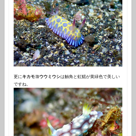
更に
キカモヨウウミウシ
は触角と虹鰓が黄緑色で美しい
ですね。