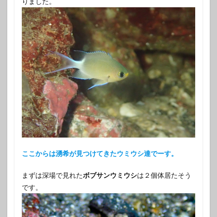
りました。
ここからは湧希が見つけてきたウミウシ達でーす。
まずは深場で見れた
ボブサンウミウシ
は２個体居たそう
です。