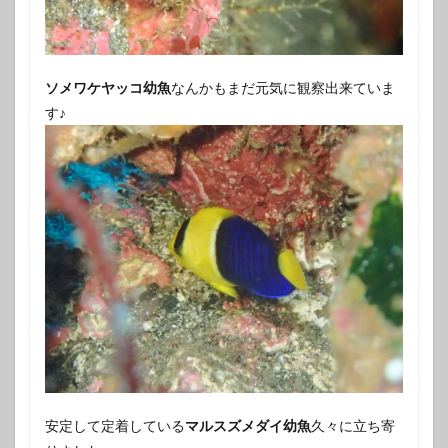
ソメワケヤッコ幼魚
なんかもまだ元気に観察出来ていま
す♪
安定して定着している
マルスズメダイ幼魚
久々に立ち寄