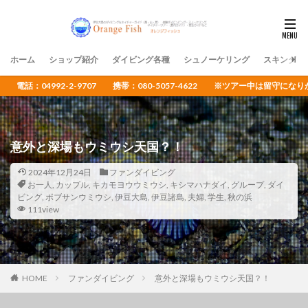
ホーム
ショップ紹介
ダイビング各種
シュノーケリング
スキンダイ
電話：04992-2-9707 携帯：080-5057-4622 ※ツアー中は留守
意外と深場もウミウシ天国？！
2024年12月24日
ファンダイビング
お一人
,
カップル
,
キカモヨウウミウシ
,
キシマハナダイ
,
グループ
,
ダイ
ビング
,
ボブサンウミウシ
,
伊豆大島
,
伊豆諸島
,
夫婦
,
学生
,
秋の浜
111view
HOME
ファンダイビング
意外と深場もウミウシ天国？！