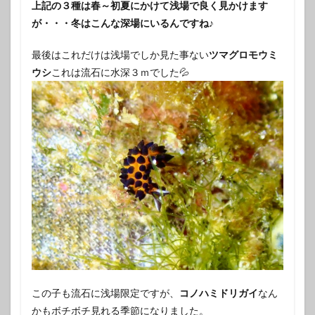
上記の３種は春～初夏にかけて浅場で良く見かけます
が・・・冬はこんな深場にいるんですね♪
最後はこれだけは浅場でしか見た事ない
ツマグロモウミ
ウシ
これは流石に水深３ｍでした💦
この子も流石に浅場限定ですが、
コノハミドリガイ
なん
かもボチボチ見れる季節になりました。