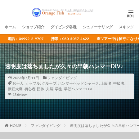
ホーム
ショップ紹介
ダイビング各種
シュノーケリング
スキンダイ
電話：04992-2-9707 携帯：080-5057-4622 ※ツアー中は留守
透明度は落ちましたが久々の早朝ハンマーDIV♪
2023年7月11日
ファンダイビング
お一人
,
カップル
,
グループ
,
ハンマーヘッドシャーク
,
上級者
,
中級者
,
伊豆大島
,
初心者
,
団体
,
夫婦
,
学生
,
早朝ハンマーDIV
136view
HOME
ファンダイビング
透明度は落ちましたが久々の早朝ハンマーD