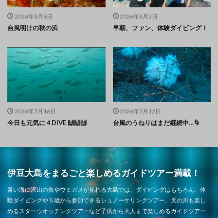
2026年8月6日
2026年8月2日
台風明けの秋の浜
早朝、ファン、体験ダイビング！
2026年7月16日
2026年7月12日
今日も元気に４DIVE 🙌🙌🙌
台風のうねりはまだ継続中…🌀
伊豆大島をまるごと楽しめるガイドツアー満載！
青い海に沢山の魚やウミガメが見れる大島では、ダイビングはもちろん、体
験ダイビングや５歳から参加できるシュノーケリングツアー、天の川も楽し
めるスターウオッチングツアーなど子供から大人まで楽しめるガイドツアー