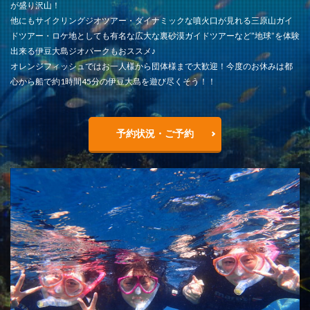
が盛り沢山！
他にもサイクリングジオツアー・ダイナミックな噴火口が見れる三原山ガイ
ドツアー・ロケ地としても有名な広大な裏砂漠ガイドツアーなど”地球”を体験
出来る伊豆大島ジオパークもおススメ♪
オレンジフィッシュではお一人様から団体様まで大歓迎！今度のお休みは都
心から船で約1時間45分の伊豆大島を遊び尽くそう！！
予約状況・ご予約