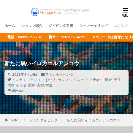
ホーム
ショップ紹介
ダイビング各種
シュノーケリング
スキンダイ
電話：04992-2-9707 携帯：080-5057-4622 ※ツアー中は留守
新たに黒いイロカエルアンコウ！
2023年4月14日
ファンダイビング
イロカエルアンコウ
,
お一人
,
カップル
,
グループ
,
上級者
,
中級者
,
伊豆
大島
,
初心者
,
団体
,
夫婦
,
学生
68view
HOME
ファンダイビング
新たに黒いイロカエルアンコウ！