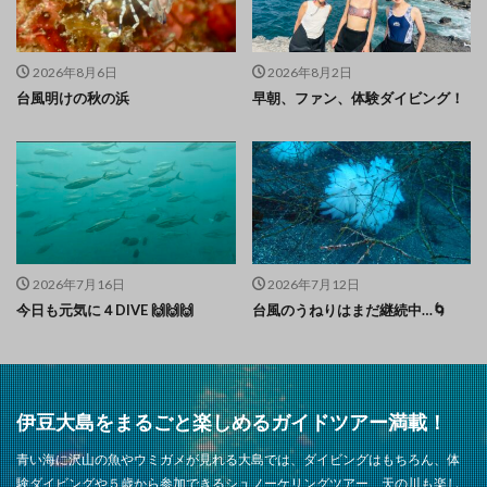
2026年8月6日
2026年8月2日
台風明けの秋の浜
早朝、ファン、体験ダイビング！
2026年7月16日
2026年7月12日
今日も元気に４DIVE 🙌🙌🙌
台風のうねりはまだ継続中…🌀
伊豆大島をまるごと楽しめるガイドツアー満載！
青い海に沢山の魚やウミガメが見れる大島では、ダイビングはもちろん、体
験ダイビングや５歳から参加できるシュノーケリングツアー、天の川も楽し