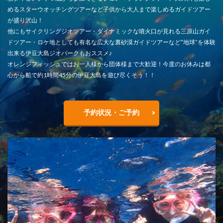
めるスターウオッチングツアーなど子供から大人まで楽しめるガイドツアー
が盛り沢山！
他にもサイクリングジオツアー・ダイナミックな噴火口が見れる三原山ガイ
ドツアー・ロケ地としても有名な広大な裏砂漠ガイドツアーなど”地球”を体験
出来る伊豆大島ジオパークもおススメ♪
オレンジフィッシュではお一人様から団体様まで大歓迎！今度のお休みは都
心から船で約1時間45分の伊豆大島を遊び尽くそう！！
予約状況・ご予約