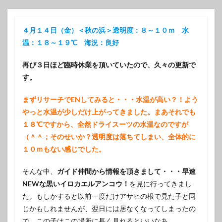
４月１４日（金）＜秋の浜＞透明度：８～１０ｍ 水
温：１８～１９℃ 海況：良好
再び３日ほど臨時休業を頂いていたので、久々の更新で
す。
まずリサーチでENしてみると・・・水温が高い？！よう
やっと水温が少しだけ上がってきました。まあそれでも
１８℃ですから、全然ドライスーツの水温なのですが
（＾＾；そのせいか？透明度は落ちてしまい、全体的に
１０ｍもない感じでした。
そんな中、
ガイド仲間から情報を頂きまして・・・早速
NEWな黒いイロカエルアンコウ！
を見に行ってきまし
た。もしかすると以前一度だけアサヒの根で見た子と同
じかもしれませんが、翌日には居なくなってしまったの
で、この子はこの場所に長く見れるといいなあ。