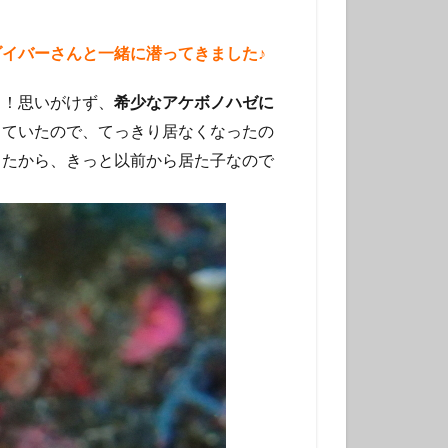
チンアナゴ
ラ幼魚
イバーさんと一緒に潜ってきました♪
ドライスーツ
と！思いがけず、
希少なアケボノハゼに
トダイビング
っていたので、てっきり居なくなったの
したから、きっと以前から居た子なので
ニタリ
クセイハギ
ハチジョウタツ
ナヒゲウツボ
ット
ラ
ヒョウモンダコ
ガネジリンボウ幼魚
ファンダイブ
ドリハナダイ幼魚