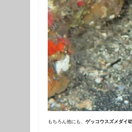
体験ダイビング
カップル
グ
もちろん他にも、
ゲッコウスズメダイ幼