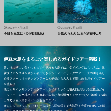
2026年7月16日
2026年7月12日
今日も元気に４DIVE 🙌🙌🙌
台風のうねりはまだ継続中…🌀
伊豆大島をまるごと楽しめるガイドツアー満載！
青い海に沢山の魚やウミガメが見れる大島では、ダイビングはもちろん、体
験ダイビングや５歳から参加できるシュノーケリングツアー、天の川も楽し
めるスターウオッチングツアーなど子供から大人まで楽しめるガイドツアー
が盛り沢山！
他にもサイクリングジオツアー・ダイナミックな噴火口が見れる三原山ガイ
ドツアー・ロケ地としても有名な広大な裏砂漠ガイドツアーなど”地球”を体験
出来る伊豆大島ジオパークもおススメ♪
オレンジフィッシュではお一人様から団体様まで大歓迎！今度のお休みは都