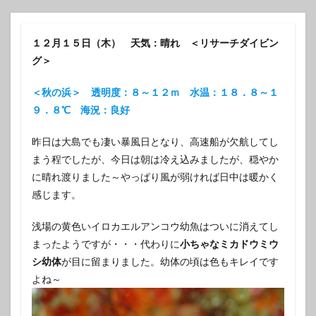
１２月１５日（木） 天気：晴れ ＜リサーチダイビン
グ＞
＜秋の浜＞ 透明度：８～１２ｍ 水温：１８．８～１
９．８℃ 海況：良好
昨日は大島でも凄い暴風日となり、高速船が欠航してし
まう程でしたが、今日は朝は冷え込みましたが、穏やか
に晴れ渡りました～やっぱり風が弱ければ日中は暖かく
感じます。
浅場の黄色いイロカエルアンコウ幼魚はついに消えてし
まったようですが・・・代わりに
小ちゃなミカドウミウ
シ幼体
が目に留まりました。幼体の頃は色もキレイです
よね～