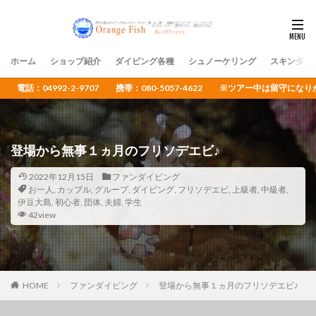
ホーム
ショップ紹介
ダイビング各種
シュノーケリング
スキンダイ
電話：04992-2-9707 携帯：080-5057-4622 ※ツアー中は留守
登場から無事１ヵ月のフリソデエビ♪
2022年12月15日
ファンダイビング
お一人
,
カップル
,
グループ
,
ダイビング
,
フリソデエビ
,
上級者
,
中級者
,
伊豆大島
,
初心者
,
団体
,
夫婦
,
学生
42view
HOME
ファンダイビング
登場から無事１ヵ月のフリソデエビ♪