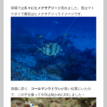
深場では
久々にヒメクサアジ！
が見れました。昔はマト
ウダイで最近はヒメクサアジってイメージです。
浅場に戻り、
コールマンウミウシ
が良い位置にいたの
で、この子を撮って今日は短かめにEXしました～