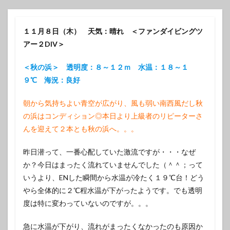
１１月８日（木） 天気：晴れ ＜ファンダイビングツ
アー２DIV＞
＜秋の浜＞ 透明度：８～１２ｍ 水温：１８～１
９℃ 海況：良好
朝から気持ちよい青空が広がり、風も弱い南西風だし秋
の浜はコンディション◎本日より上級者のリピーターさ
んを迎えて２本とも秋の浜へ。。。
昨日潜って、一番心配していた激流ですが・・・なぜ
か？今日はまったく流れていませんでした（＾＾；って
いうより、ENした瞬間から水温が冷たく１９℃台！どう
やら全体的に２℃程水温が下がったようです。でも透明
度は特に変わっていないのですが。。。
急に水温が下がり、流れがまったくなかったのも原因か