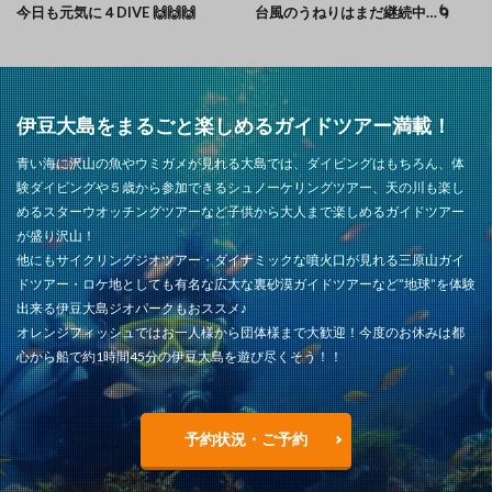
今日も元気に４DIVE 🙌🙌🙌
台風のうねりはまだ継続中…🌀
伊豆大島をまるごと楽しめるガイドツアー満載！
青い海に沢山の魚やウミガメが見れる大島では、ダイビングはもちろん、体
験ダイビングや５歳から参加できるシュノーケリングツアー、天の川も楽し
めるスターウオッチングツアーなど子供から大人まで楽しめるガイドツアー
が盛り沢山！
他にもサイクリングジオツアー・ダイナミックな噴火口が見れる三原山ガイ
ドツアー・ロケ地としても有名な広大な裏砂漠ガイドツアーなど”地球”を体験
出来る伊豆大島ジオパークもおススメ♪
オレンジフィッシュではお一人様から団体様まで大歓迎！今度のお休みは都
心から船で約1時間45分の伊豆大島を遊び尽くそう！！
予約状況・ご予約