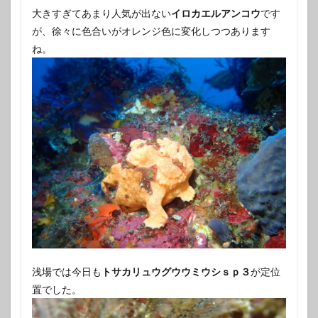
大きすぎてあまり人気が出ない
イロカエルアンコウ
です
が、徐々に色合いがオレンジ色に変化しつつあります
ね。
浅場では今日も
トサカリュウグウウミウシｓｐ３
が定位
置でした。