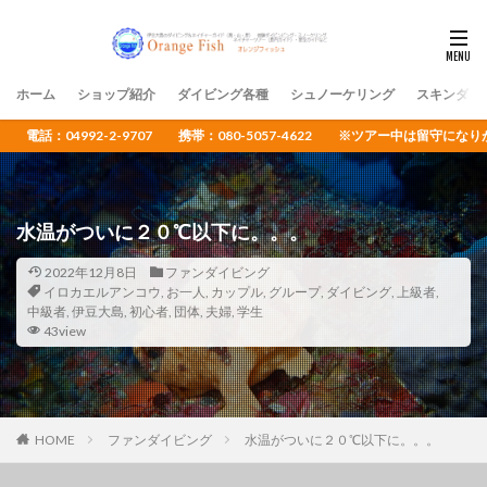
ホーム
ショップ紹介
ダイビング各種
シュノーケリング
スキンダイ
電話：04992-2-9707 携帯：080-5057-4622 ※ツアー中は留守
水温がついに２０℃以下に。。。
2022年12月8日
ファンダイビング
イロカエルアンコウ
,
お一人
,
カップル
,
グループ
,
ダイビング
,
上級者
,
中級者
,
伊豆大島
,
初心者
,
団体
,
夫婦
,
学生
43view
HOME
ファンダイビング
水温がついに２０℃以下に。。。