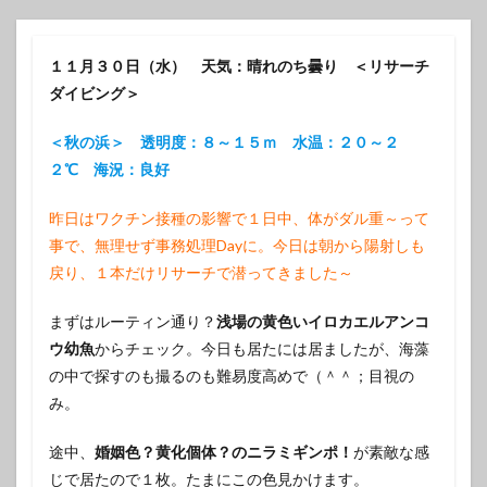
１１月３０日（水） 天気：晴れのち曇り ＜リサーチ
ダイビング＞
＜秋の浜＞ 透明度：８～１５ｍ 水温：２０～２
２℃ 海況：良好
昨日はワクチン接種の影響で１日中、体がダル重～って
事で、無理せず事務処理Dayに。今日は朝から陽射しも
戻り、１本だけリサーチで潜ってきました～
まずはルーティン通り？
浅場の黄色いイロカエルアンコ
ウ幼魚
からチェック。今日も居たには居ましたが、海藻
の中で探すのも撮るのも難易度高めで（＾＾；目視の
み。
途中、
婚姻色？黄化個体？のニラミギンポ！
が素敵な感
じで居たので１枚。たまにこの色見かけます。