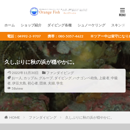
ホーム
ショップ紹介
ダイビング各種
シュノーケリング
スキンダイ
電話：04992-2-9707 携帯：080-5057-4622 ※ツアー中は留守
久しぶりに秋の浜が穏やかに。
2022年11月30日
ファンダイビング
お一人
,
カップル
,
グループ
,
ダイビング
,
ハナゴンベ幼魚
,
上級者
,
中級
者
,
伊豆大島
,
初心者
,
団体
,
夫婦
,
学生
58view
HOME
ファンダイビング
久しぶりに秋の浜が穏やかに。