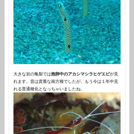
大きな岩の亀裂では
抱卵中のアカシマシラヒゲエビ
が見
れます。昔は貴重な南方種でしたが、もう今は１年中見
れる普通種化となっちゃいましたね。