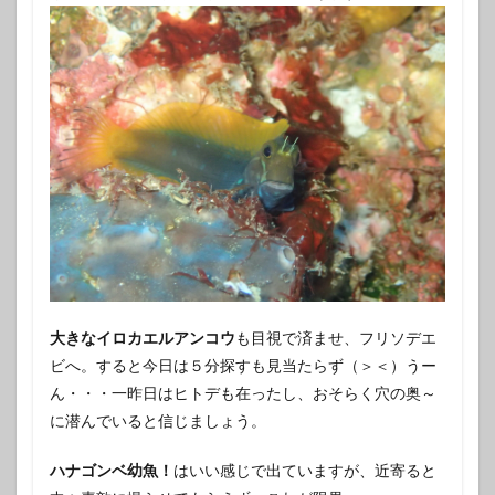
大きなイロカエルアンコウ
も目視で済ませ、フリソデエ
ビへ。すると今日は５分探すも見当たらず（＞＜）うー
ん・・・一昨日はヒトデも在ったし、おそらく穴の奥～
に潜んでいると信じましょう。
ハナゴンベ幼魚！
はいい感じで出ていますが、近寄ると