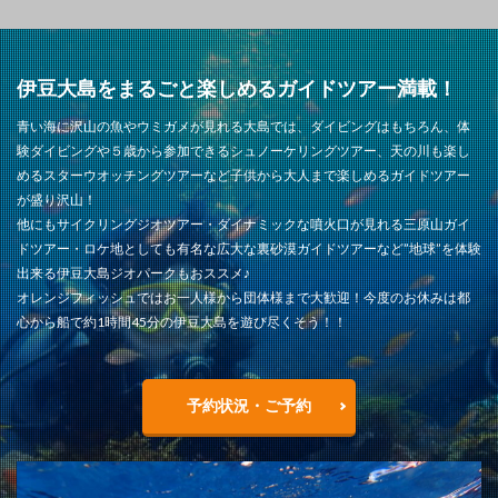
伊豆大島をまるごと楽しめるガイドツアー満載！
青い海に沢山の魚やウミガメが見れる大島では、ダイビングはもちろん、体
験ダイビングや５歳から参加できるシュノーケリングツアー、天の川も楽し
めるスターウオッチングツアーなど子供から大人まで楽しめるガイドツアー
が盛り沢山！
他にもサイクリングジオツアー・ダイナミックな噴火口が見れる三原山ガイ
ドツアー・ロケ地としても有名な広大な裏砂漠ガイドツアーなど”地球”を体験
出来る伊豆大島ジオパークもおススメ♪
オレンジフィッシュではお一人様から団体様まで大歓迎！今度のお休みは都
心から船で約1時間45分の伊豆大島を遊び尽くそう！！
予約状況・ご予約