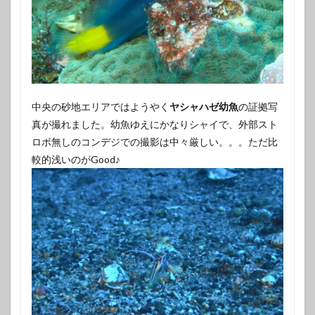
中央の砂地エリアではようやく
ヤシャハゼ幼魚
の証拠写
真が撮れました。幼魚ゆえにかなりシャイで、外部スト
ロボ無しのコンデジでの撮影は中々厳しい。。。ただ比
較的浅いのがGood♪