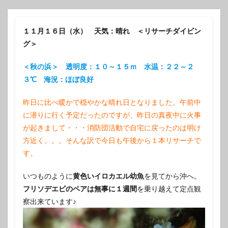
１１月１６日（水） 天気：晴れ ＜リサーチダイビン
グ＞
＜秋の浜＞ 透明度：１０～１５ｍ 水温：２２～２
３℃ 海況：ほぼ良好
昨日に比べ暖かで穏やかな晴れ日となりました。午前中
に潜りに行く予定だったのですが、昨日の真夜中に火事
が起きまして・・・消防団活動で自宅に戻ったのは明け
方近く。。。そんな訳で今日も午後から１本リサーチで
す。
いつものように
黄色いイロカエル幼魚
を見てから沖へ。
フリソデエビのペアは無事に１週間
を乗り越えて定点観
察出来ています♪