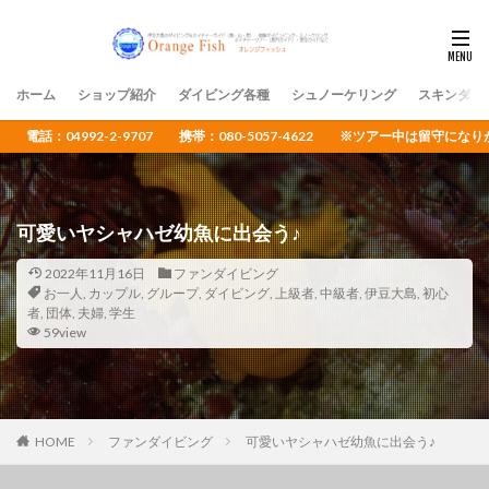
ホーム
ショップ紹介
ダイビング各種
シュノーケリング
スキンダイ
電話：04992-2-9707 携帯：080-5057-4622 ※ツアー中は留守
可愛いヤシャハゼ幼魚に出会う♪
2022年11月16日
ファンダイビング
お一人
,
カップル
,
グループ
,
ダイビング
,
上級者
,
中級者
,
伊豆大島
,
初心
者
,
団体
,
夫婦
,
学生
59view
HOME
ファンダイビング
可愛いヤシャハゼ幼魚に出会う♪