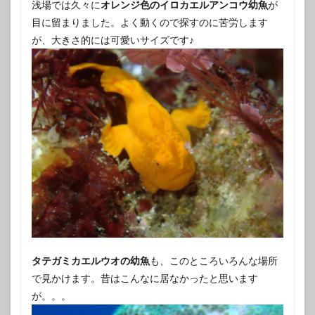
浅場では久々に
オレンジ色のイロカエルアンコウ幼魚
が
目に留まりました。よく動くので探すのに苦労します
が、大きさ的には可愛いサイズです♪
タテガミカエルウオの幼魚
も、このところいろんな場所
で見かけます。昔はこんなに居なかったと思います
が。。。