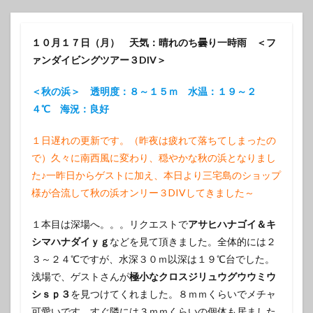
１０月１７日（月） 天気：晴れのち曇り一時雨 ＜フ
ァンダイビングツアー３DIV＞
＜秋の浜＞ 透明度：８～１５ｍ 水温：１９～２
４℃ 海況：良好
１日遅れの更新です。（昨夜は疲れて落ちてしまったの
で）久々に南西風に変わり、穏やかな秋の浜となりまし
た♪一昨日からゲストに加え、本日より三宅島のショップ
様が合流して秋の浜オンリー３DIVしてきました～
１本目は深場へ。。。リクエストで
アサヒハナゴイ＆キ
シマハナダイｙｇ
などを見て頂きました。全体的には２
３～２４℃ですが、水深３０ｍ以深は１９℃台でした。
浅場で、ゲストさんが
極小なクロスジリュウグウウミウ
シｓｐ３
を見つけてくれました。８ｍｍくらいでメチャ
可愛いです。すぐ隣には３ｍｍくらいの個体も居ました