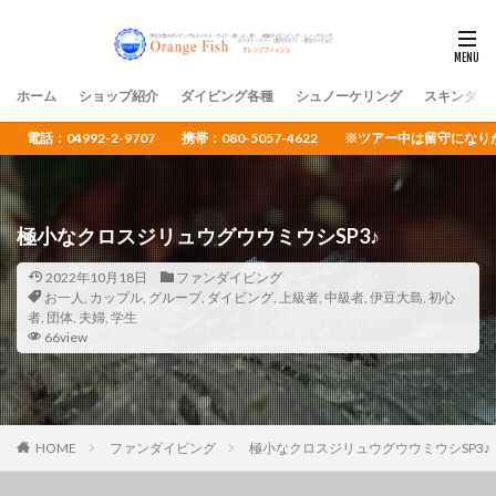
ホーム
ショップ紹介
ダイビング各種
シュノーケリング
スキンダイ
電話：04992-2-9707 携帯：080-5057-4622 ※ツアー中は留守
極小なクロスジリュウグウウミウシSP3♪
2022年10月18日
ファンダイビング
お一人
,
カップル
,
グループ
,
ダイビング
,
上級者
,
中級者
,
伊豆大島
,
初心
者
,
団体
,
夫婦
,
学生
66view
HOME
ファンダイビング
極小なクロスジリュウグウウミウシSP3♪