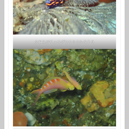
クロスジリュウグウウミウシＳＰ３