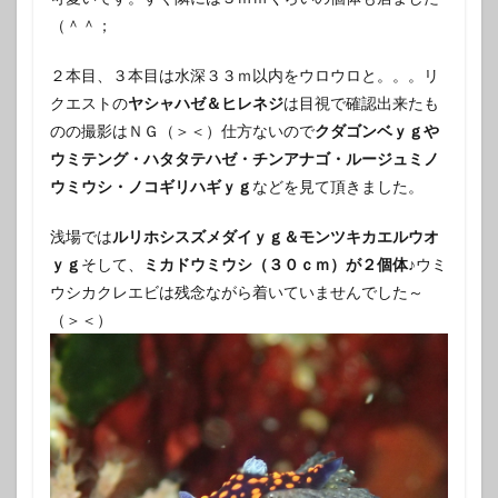
（＾＾；
２本目、３本目は水深３３ｍ以内をウロウロと。。。リ
クエストの
ヤシャハゼ＆ヒレネジ
は目視で確認出来たも
のの撮影はＮＧ（＞＜）仕方ないので
クダゴンベｙｇや
ウミテング・ハタタテハゼ・チンアナゴ・ルージュミノ
ウミウシ・ノコギリハギｙｇ
などを見て頂きました。
浅場では
ルリホシスズメダイｙｇ＆モンツキカエルウオ
ｙｇ
そして、
ミカドウミウシ（３０ｃｍ）が２個体♪
ウミ
ウシカクレエビは残念ながら着いていませんでした～
（＞＜）