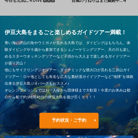
今日も元気に４DIVE 🙌🙌🙌
台風のうねりはまだ継続中…🌀
伊豆大島をまるごと楽しめるガイドツアー満載！
青い海に沢山の魚やウミガメが見れる大島では、ダイビングはもちろん、体
験ダイビングや５歳から参加できるシュノーケリングツアー、天の川も楽し
めるスターウオッチングツアーなど子供から大人まで楽しめるガイドツアー
が盛り沢山！
他にもサイクリングジオツアー・ダイナミックな噴火口が見れる三原山ガイ
ドツアー・ロケ地としても有名な広大な裏砂漠ガイドツアーなど”地球”を体験
出来る伊豆大島ジオパークもおススメ♪
オレンジフィッシュではお一人様から団体様まで大歓迎！今度のお休みは都
心から船で約1時間45分の伊豆大島を遊び尽くそう！！
予約状況・ご予約