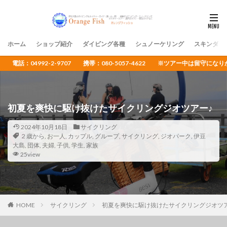
ホーム
ショップ紹介
ダイビング各種
シュノーケリング
スキンダイ
電話：04992-2-9707 携帯：080-5057-4622 ※ツアー中は留守
初夏を爽快に駆け抜けたサイクリングジオツアー♪
2024年10月18日
サイクリング
２歳から
,
お一人
,
カップル
,
グループ
,
サイクリング
,
ジオパーク
,
伊豆
大島
,
団体
,
夫婦
,
子供
,
学生
,
家族
25view
HOME
サイクリング
初夏を爽快に駆け抜けたサイクリングジオツア