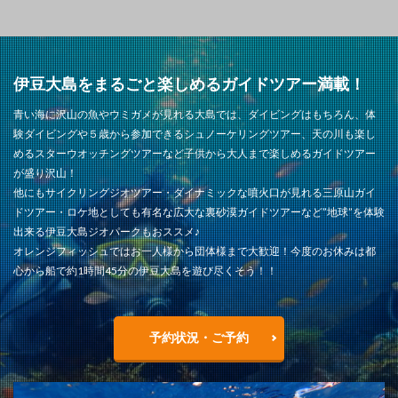
伊豆大島をまるごと楽しめるガイドツアー満載！
青い海に沢山の魚やウミガメが見れる大島では、ダイビングはもちろん、体
験ダイビングや５歳から参加できるシュノーケリングツアー、天の川も楽し
めるスターウオッチングツアーなど子供から大人まで楽しめるガイドツアー
が盛り沢山！
他にもサイクリングジオツアー・ダイナミックな噴火口が見れる三原山ガイ
ドツアー・ロケ地としても有名な広大な裏砂漠ガイドツアーなど”地球”を体験
出来る伊豆大島ジオパークもおススメ♪
オレンジフィッシュではお一人様から団体様まで大歓迎！今度のお休みは都
心から船で約1時間45分の伊豆大島を遊び尽くそう！！
予約状況・ご予約