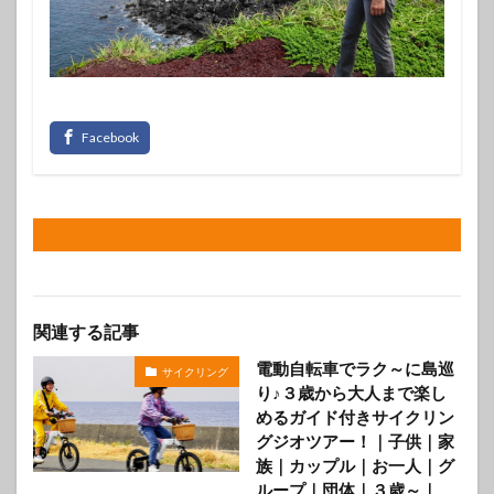
関連する記事
電動自転車でラク～に島巡
サイクリング
り♪３歳から大人まで楽し
めるガイド付きサイクリン
グジオツアー！｜子供｜家
族｜カップル｜お一人｜グ
ループ｜団体｜３歳～｜