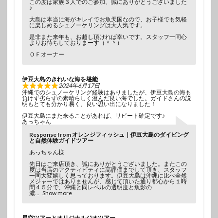
この度は家族３人でのご参加、誠にありがとうございました
♪
大島は本当に海がキレイでお魚天国なので、お子様でも気軽
に楽しめるシュノーケリングは大人気です。
是非また来年も、お越し頂ければ幸いです。スタッフ一同心
よりお待ちしておりまーす（＾＾）
ＯＦオーナー
伊豆大島のきれいな海を堪能
2024年6月17日
沖縄でのシュノーケリング経験はありましたが、伊豆大島の海も
負けず劣らずの素晴らしく澄んだ良い海でした。ガイドさんの説
明もとても分かり易く、良い思い出になりました！
伊豆大島にまた来ることがあれば、リピート確定です♪
あっちゃん
Response from オレンジフィッシュ｜伊豆大島のダイビング
と自然体験ガイドツアー
あっちゃん様
先日はご来店頂き、誠にありがとうございました。またこの
度は当店のアクティビティに高評価までして頂き、スタッフ
一同大変嬉しく思っております。伊豆大島は沖縄に比べ全然
メジャーではありませんが、感じて頂いた通り都心から１時
間４５分で、沖縄と同レベルの透明度と魚影の
濃
Show more
星空ツアーとオリジナルジオツアー