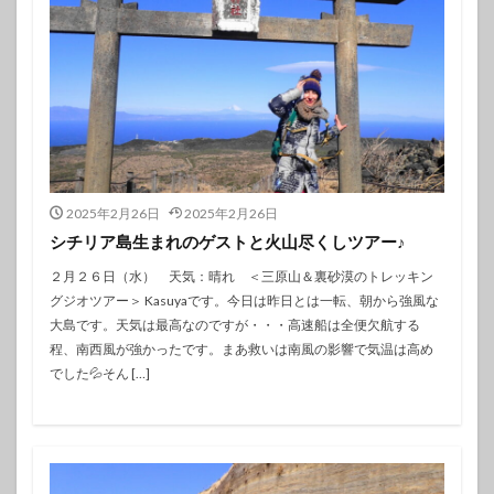
2025年2月26日
2025年2月26日
シチリア島生まれのゲストと火山尽くしツアー♪
２月２６日（水） 天気：晴れ ＜三原山＆裏砂漠のトレッキン
グジオツアー＞ Kasuyaです。今日は昨日とは一転、朝から強風な
大島です。天気は最高なのですが・・・高速船は全便欠航する
程、南西風が強かったです。まあ救いは南風の影響で気温は高め
でした💦そん […]