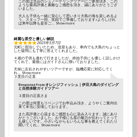
この度は当店のシュノーケリングツアーにご参加頂き、この
ような最高評価と素敵なご感想を頂き、誠にありがとうござ
いました。
大人も子供も一緒に安心して思いきり大島の海を楽しめるよ
う、スタッフ一同、笑顔でご準備しております♪よろしけれ
ば来年以降も是非ご
Show more
綺麗な星空と優しい解説
2025年5月7日
元町に宿泊していたため、送迎もあり、車内でも大島のちょっと
した疑問にも丁寧に答えてくれました。
４歳の子供も連れて行きましたが、終始子供にも優しく話しかけ
てくれて、最後にはガイドさんに懐いておりました。
天候に左右されやすいツアーですが、臨機応変に対応してく
れ
Show more
３度目の正直
Response from オレンジフィッシュ｜伊豆大島のダイビング
と自然体験ガイドツアー
３度目の正直さま
この度は何度もリベンジでお申込み頂き、ようやくご案内出
来て本当に安堵しております。
また高評価と心温まるご感想も心に染み入ります。誠にあり
がとうございました。お子様にも星の魅力が伝わってとって
も嬉しいです。小さいながらもいろんな事を教えてくれたり
聞いてくれ
Show more