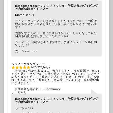
Response from オレンジフィッシュ｜伊豆大島のダイビング
と自然体験ガイドツアー
Momo Haru様
シュノーケルツアーを担当致しましたユウキです。この度は
数あるお店から当店を選んで頂き、誠にありがとうございま
す！
偶然ですがその日、他にゲスト様がいらっしゃらなくて自分
自身も時間を持て余していたので（笑）
シュノーケル開始時刻には快晴で、まさにシュノーケル日和
でしたね！
次
Show more
シュノーケリングツアー
2024年8月8日
小2の娘を含めた家族３人で参加しました。海が綺麗で、魚をた
くさん見ることができ、家族全員とても楽しめました。スタッフ
の方が皆さん明るく、親切に対応してくださったので、子ども連
れでも安心でした。写真もたくさん撮っていただき、良い思い出
になりました。
伊豆大島を再訪する
Show more
しーちゃん
Response from オレンジフィッシュ｜伊豆大島のダイビング
と自然体験ガイドツアー
しーちゃん様