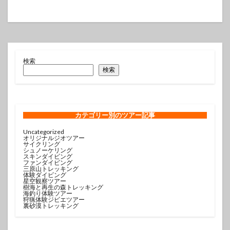
検索
検索
カテゴリー
別のツアー記事
Uncategorized
オリジナルジオツアー
サイクリング
シュノーケリング
スキンダイビング
ファンダイビング
三原山トレッキング
体験ダイビング
星空観察ツアー
樹海と再生の森トレッキング
海釣り体験ツアー
狩猟体験ジビエツアー
裏砂漠トレッキング