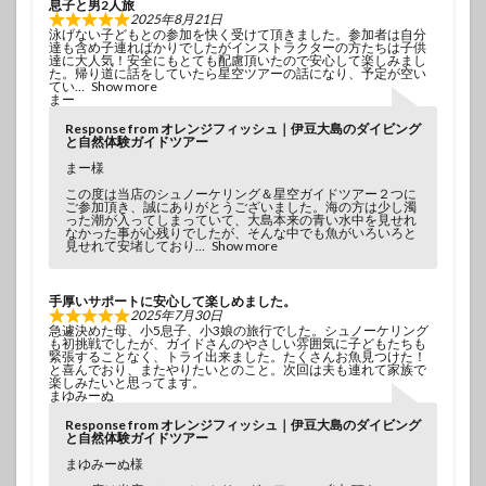
息子と男2人旅
2025年8月21日
泳げない子どもとの参加を快く受けて頂きました。参加者は自分
達も含め子連ればかりでしたがインストラクターの方たちは子供
達に大人気！安全にもとても配慮頂いたので安心して楽しみまし
た。帰り道に話をしていたら星空ツアーの話になり、予定が空い
てい
Show more
まー
Response from オレンジフィッシュ｜伊豆大島のダイビング
と自然体験ガイドツアー
まー様
この度は当店のシュノーケリング＆星空ガイドツアー２つに
ご参加頂き、誠にありがとうございました。海の方は少し濁
った潮が入ってしまっていて、大島本来の青い水中を見せれ
なかった事が心残りでしたが、そんな中でも魚がいろいろと
見せれて安堵しており
Show more
手厚いサポートに安心して楽しめました。
2025年7月30日
急遽決めた母、小5息子、小3娘の旅行でした。シュノーケリング
も初挑戦でしたが、ガイドさんのやさしい雰囲気に子どもたちも
緊張することなく、トライ出来ました。たくさんお魚見つけた！
と喜んでおり、またやりたいとのこと。次回は夫も連れて家族で
楽しみたいと思ってます。
まゆみーぬ
Response from オレンジフィッシュ｜伊豆大島のダイビング
と自然体験ガイドツアー
まゆみーぬ様