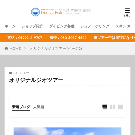
ホーム
ショップ紹介
ダイビング各種
シュノーケリング
スキンダイ
電話：04992-2-9707 携帯：080-5057-4622 ※ツアー中は留守
HOME
オリジナルジオツアー (ページ2)
CATEGORY
オリジナルジオツアー
新着ブログ
人気順