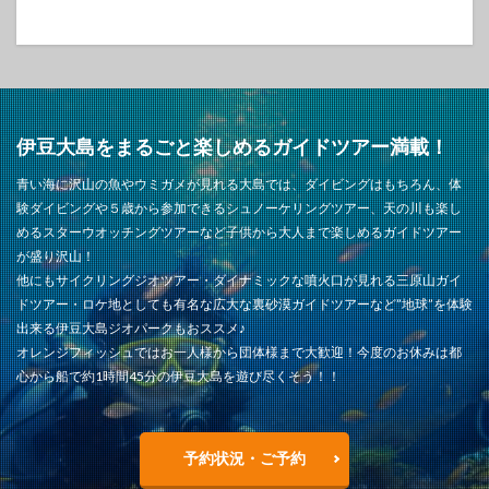
伊豆大島をまるごと楽しめるガイドツアー満載！
青い海に沢山の魚やウミガメが見れる大島では、ダイビングはもちろん、体
験ダイビングや５歳から参加できるシュノーケリングツアー、天の川も楽し
めるスターウオッチングツアーなど子供から大人まで楽しめるガイドツアー
が盛り沢山！
他にもサイクリングジオツアー・ダイナミックな噴火口が見れる三原山ガイ
ドツアー・ロケ地としても有名な広大な裏砂漠ガイドツアーなど”地球”を体験
出来る伊豆大島ジオパークもおススメ♪
オレンジフィッシュではお一人様から団体様まで大歓迎！今度のお休みは都
心から船で約1時間45分の伊豆大島を遊び尽くそう！！
予約状況・ご予約