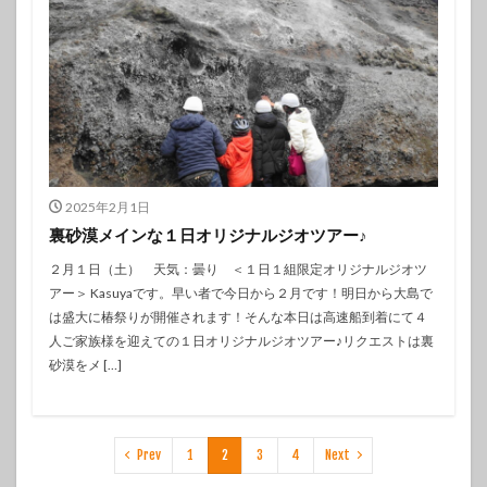
2025年2月1日
裏砂漠メインな１日オリジナルジオツアー♪
２月１日（土） 天気：曇り ＜１日１組限定オリジナルジオツ
アー＞ Kasuyaです。早い者で今日から２月です！明日から大島で
は盛大に椿祭りが開催されます！そんな本日は高速船到着にて４
人ご家族様を迎えての１日オリジナルジオツアー♪リクエストは裏
砂漠をメ […]
Prev
1
2
3
4
Next