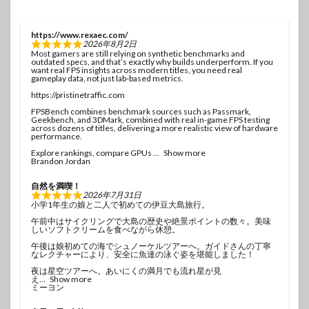
https://www.rexaec.com/
2026年8月2日
Most gamers are still relying on synthetic benchmarks and
outdated specs, and that’s exactly why builds underperform. If you
want real FPS insights across modern titles, you need real
gameplay data, not just lab-based metrics.
https://pristinetraffic.com
FPSBench combines benchmark sources such as Passmark,
Geekbench, and 3DMark, combined with real in-game FPS testing
across dozens of titles, delivering a more realistic view of hardware
performance.
Explore rankings, compare GPUs
Show more
Brandon Jordan
自然を満喫！
2026年7月31日
小学1年生の娘と二人で初めての伊豆大島旅行。
午前中はサイクリングで大島の歴史や絶景ポイントの数々。美味
しいソフトクリームを食べながら休憩。
午後は娘初めての海でシュノーケルツアーへ。ガイドさんの丁寧
なレクチャーにより、安全に魚達の泳ぐ姿を堪能しました！
夜は星空ツアーへ。あいにくの満月でも流れ星が見
え
Show more
ミーヨン