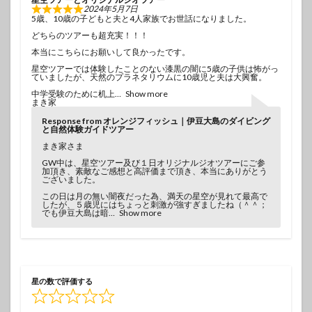
2024年5月7日
5歳、10歳の子どもと夫と4人家族でお世話になりました。
どちらのツアーも超充実！！！
本当にこちらにお願いして良かったです。
星空ツアーでは体験したことのない漆黒の闇に5歳の子供は怖がっ
ていましたが、天然のプラネタリウムに10歳児と夫は大興奮。
中学受験のために机上
Show more
まき家
Response from オレンジフィッシュ｜伊豆大島のダイビング
と自然体験ガイドツアー
まき家さま
GW中は、星空ツアー及び１日オリジナルジオツアーにご参
加頂き、素敵なご感想と高評価まで頂き、本当にありがとう
ございました。
この日は月の無い闇夜だった為、満天の星空が見れて最高で
したが、５歳児にはちょっと刺激が強すぎましたね（＾＾；
でも伊豆大島は暗
Show more
星の数で評価する