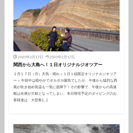
2025年2月17日
2025年2月17日
関西から大島へ！１日オリジナルジオツアー
２月１７日（月）天気：晴れ＜１日１組限定オリジナルジオツア
ー＞ 午前中は穏やかでポカポカ陽気でしたが、午後から猛烈な西
風が吹き始め気温も一気に急降下！その影響で、午後からの高速
船は全便が欠航となってしまい、本日帰宅予定のダイビングのお
客様達は、大型客 […]