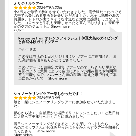
オリジナルツアー
2024年9月22日
小3男児と母子で参加させていただきました。雨予報だったのでそ
の中でも楽しめる場所を紹介いただきました。息子は地層や海の
綺麗さ、トトロが出てきそうな小道など大島に感動しっぱなしで
した。コロッケと牛乳も美味しかったと喜んでおります。乗船予
定の夕方のジェット
Show more
ハルー
Response from オレンジフィッシュ｜伊豆大島のダイビング
と自然体験ガイドツアー
ハルーさま
この度は当店の１日オリジナルジオツアーにご参加頂き、ま
た高評価も頂きありがとうござました♪
このツアーは１組限定の貸切ツアーなので、行きたい場所や
今回のように天気によって自由にアレンジ組み換えや時間調
整も可能なんで、ハルーさん達の希望に沿えた形で行えて本
当に良かったで
Show more
シュノーケリングツアー楽しかったです！
2024年9月6日
娘と一緒にシュノーケリングツアーに参加させていただきまし
た。
都心から近く、自然豊かな場所でリフレッシュしたい！と数日前
に大島へプチ旅行へ行くことに決めました。
当日シュノーケリングができるところを探していましたら、こち
らのスタッフさんがお休みだったにもかかわらずツアーを開催し
てくださり
Show more
Momo Haru