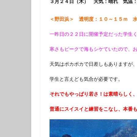
３月２４日（木） 天気：晴れ 気温
タテジマキンチャ
ツノザヤウミウシ
＜野田浜＞ 透明度：１０～１５ｍ 
デルタスズメダイ
トラウツボ
一昨日の２２日に開催予定だった学生
ナノハナフブキハ
寒さもピークで海もシケていたので、
ニシキフウライウ
ニモ
ネコザ
天気はポカポカで日差しもありますが
ハコフグ
ハ
ハチマキダテハゼ
学生と言えども気合が必要です。
ハナヒゲウツボ幼
それでもやっぱり若さ！は素晴らしく
ハワイトラギス
ヒオドシベラ幼魚
普通にスイスイと練習をこなし、本番
ヒラマサ
ヒ
ヒロウミウシ
フエフキダイ