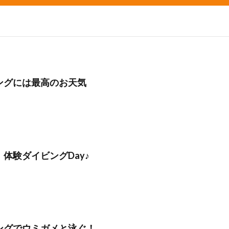
グ
会社仲間
体験ダイビング受付中
兄弟
再生の一本道
チャレンジ
初めてのシュノーケル
初めてのダイビング
初夏の魚
旅行
友人
友達
友達と
噴気
地層
地層大切断面
夏の星座
夏休み
外国人
大島
大島一周
大島桜
大
心
姉妹
宇宙
家族と
家族旅行
富士山
小学生
ングには最高のお天気
島民
左巻きカタツムリ
年に1度
幻の池
幼児
強
撮影ガイド
教育
旅行
早朝ハンマー
早朝ハンマーDIV
星空ツアー
星空観察
星空観察ツアー
星空観測
星空観賞
物
椿油
樹海
池袋
泉津の切通し
波浮港
流れ星
海浜教室
海遊び
海釣り
満天の星
満天の星空
溶岩
体験ダイビングDay♪
山
火山島
狩猟体験
王の浜
砂の浜
砂漠景色
磯遊
罠猟師
聖地巡礼
自然体験
裏砂漠
視察
親子
貸切
貸切ツアー
赤ダレ
赤ちゃん
赤っ禿
遊び
野
楽しめる
電動アシスト自転車
電動自転車
青く光る石
飛び込
魚
魚いっぱい
黒クマ
伊豆大島
星空
シュノーケリング
ングでウミガメと泳ぐ！