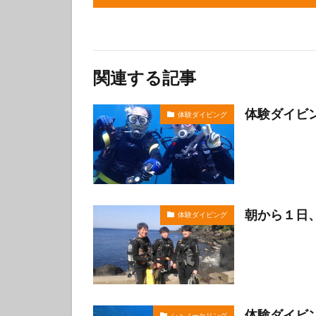
伊豆諸島ダイビン
冬の星座
初
初潜り
卒業
関連する記事
夏の思い出
女子旅
好奇
体験ダイビ
体験ダイビング
島一周
島旅
探究的ツアー
星空ガイド
東京諸島
植
海
海岸線
朝から１日、
体験ダイビング
潜り納め
火
秋の浜
筆島
訪日外国人
離島
雨でも
魅力再発見
体験ダイビ
シュノーケリング