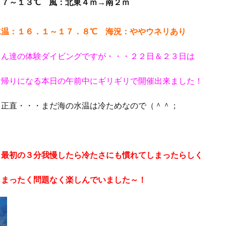
：７～１３℃ 風：北東４ｍ→南２ｍ
クダイ
タテジマヤッコ
タンデムサイクリング
チゴハナダイ
ツノダシ
ツバメウオ
ツマジロオコゼ
ツムブリ
ツユベ
水温：１６．１～１７．８℃ 海況：ややウネリあり
テングダイ
トウシキ
トサヤッコ
ドチザメ
トビエイ
ドラマロケ地
ドリー
トレッキング
トレッキングツアー
ナイ
くん達の体験ダイビングですが・・・２２日＆２３日は
ゼ
ナマコ
ナミダカサゴ
ナンヨウハギ
ナンヨウハギ幼魚
お帰りになる本日の午前中にギリギリで開催出来ました！
オ
ニシキヤッコｙｇ
ニジギンポ
ニジハタ
ニセボロカサゴ
メ
ネジリンボウ
ノコギリハギ幼魚
ハイパワー電動自転車
ハ
、正直・・・まだ海の水温は冷ためなので（＾＾；
ダカハオコゼ
ハタタテハゼ
ハタンポの群れ
ハチジョウダツ
ハナゴイ幼魚
ハナゴンベ
ハナゴンベ幼魚
ハナタツ
ハ
魚
ハナビラウオ幼魚
ハマフエフキ
ハリセンボン
パワースポ
、最初の３分我慢したら冷たさにも慣れてしまったらしく
ハンマー
ハンマーヘッド
ハンマーヘッドシャーク
ヒオドシベ
ピカチュウ
ひとりでも
ヒメクサアジ
ヒメニラミベニハゼ
もまったく問題なく楽しんでいました～！
レグロコショウダイ
ヒレナガカサゴ
ヒレナガネジリンボウ
ヒレナ
ファンダイビング
ファンダイビングツアー
ファンダイビング受付中
フォトコンテスト開催中
フジイロウミウシ
フジタウミウシ
フチ