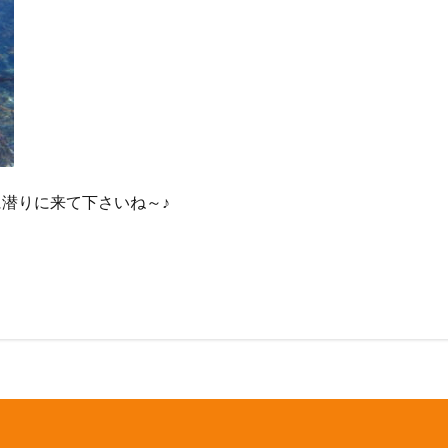
ウシ
フデリンドウ
フリソデエビ
ベニカエルアンコウ
ベニゴ
ベニハナダイ
ホシエイ
ホシエイの子供
ホタテツノハゼ
ボブ
ホホスジタルミ
ホムラスベヨコエビ
マイワシ
マイワシの群
マツカサウオｙｇ
マツカサウオ幼魚
マツバガニ
マツバギンポ
フェアー
マルスズメダイ
ミカドウミウシ
ミゾレウミウシ
ミ
ｇ
ミナミハコフグ幼魚
ミナミハナダイ
ミヤケテグリ
メガネ
幼魚
メジナの群れ
モニターツアー
ももクロ
モヨウフグ
潜りに来て下さいね～♪
モンスズメダイ
モンスズメダイ幼魚
ヤガラ
ヤシャハゼ
ヤリイカ
ユウゼン
ユカタハタ
ヨコエビ
ヨコシマエビ
ノウオ
ヨコシマニセモチノウオ幼魚
ライセンス
ライセンス講習
シ
リサーチダイビング
リピーター
リフレッシュダイビング
ミウシ
レンテンヤッコ
ロケ番組
ワクワクいっぱい
ワクワク
イ
一人旅
一期一会
一組限定
三原山
三原山トレッキン
乳児
仲間
仲間同士
伊豆大島シュノーケリング
伊豆大島スキ
グ
伊豆大島フォトコンテスト
伊豆大島体験ダイビング
伊豆諸島