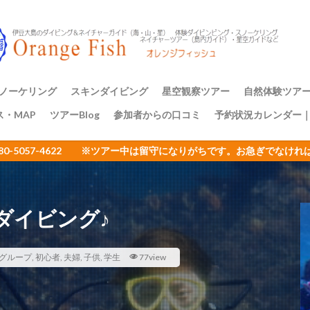
アミメハギ幼魚
アライソコケギンポ
アルファスズメダイ
ア
イサキの群れ
イシガキフグ
イズカサゴ
イタリア
イッ
ナダイ
イニシキベラ
イバラカンザシ
イバラダツ
イバラタツ
ウ
イロカエルアンコウ幼魚
イロブダイ幼魚
イワシ
イワシの
ミウシ
ウデフリツノザヤウミウシ
ウミウシ
ウミウシいっぱい
ノーケリング
スキンダイビング
星空観察ツアー
自然体験ツア
ビ
ウミウシ三昧
ウミガメ
ウミスズメ
ウミテング
ウメ
ス・MAP
ツアーBlog
参加者からの口コミ
予約状況カレンダー
ップ講習
アーのご案内
三原山トレッ
裏砂漠トレッ
樹海と再生の
１日一組限定
エサキモンキツノカメムシ
オープンウォーター講習
オイランヨウジ
080-5057-4622 ※ツアー中は留守になりがちです。お急ぎでな
ミウマ
オオモンカエルアンコウ
オオルリ
オカヤドカリ
オジ
おとめ座
おひとりさまでも
オヤビッチャ
オリオン座
オ
ュ
ガイドツアー
カエルアンコウ
カエルの卵
カキハラ
ダイビング♪
カゴカキダイ
カジイチゴ
カスザメ
カスミオイランヨウジ
カ
ウシ
カナメイロウミウシ
カミソリウオ
カメと泳ぐ
ガンガゼ
カンナツノザヤウミウシ
カンパチ
キイボキヌハダウミウシ
グループ
,
初心者
,
夫婦
,
子供
,
学生
77view
キシマハナダイ
キシマハナダイ幼魚
キセルガイ
キミオコゼ
シ
キョン
キリンミノカサゴ
キンチャクガニ
クエ
クダ