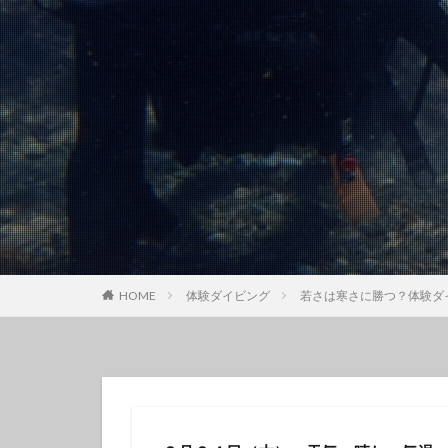
クチナシツノザヤ
クマドリカエルア
グループで
ゲッコウスズメダ
コガラシエビ
コロザメ
コ
サクラミノウミウ
ジオガイド
シモフリカメサン
シロイバラウミウ
HOME
体験ダイビング
若さは寒さに勝つ？体験ダ
スキンダイビング
セダカギンポ
セミホウボウ
ソラスズメダイ
ダイビング講習