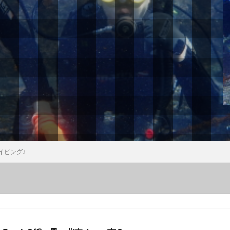
ウミウシ
クビアカハゼ
クマドリカエルアンコウ
クマドリカエルア
ンコウ幼魚
クマノミ
クラサキウミウシ
クリスマス
クリヤイ
クロヘリメジロザメ
クロマグロ
ケイカイ
ゲッコウスズメダイ
イ幼魚
コウイカ
コウイカの仲間
コウリンハナダイ
コウワン
コクテンフグ
コケリンドウ
コニワハンミョウ
ゴマフビロードウ
ンシボリガイ
ご家族
サークル
サイクリング
サガミリュウグ
シ
サザナミフグ
サフランイロウミウシ
サメ
サヨリの群れ
ジオツアー
ジオパーク
シカマガの滝
シテンヤッコ
ジビエ
ウミウシ
シャーク
シュノーケリングツアー
シュノーケリング体験
シ
シロシキブイロウミウシ
スキューバダイビング
スキンダイビン
イビング♪
ツアー
スターウォッチング
スターウオッチング
スノーケル
ゼブラソウシ
ゼブラソウシカエルアンコウ
ゼブラ柄ソウシカエルアン
ソウシカエルアンコウ
ソウシハギ
ソメワケヤッコ
ソライロスズ
ダイビングガイド
ダイビングツアー
ダイビングライセンス
ダ
タカベ
タコ
タツノイトコ
タツノオトシゴ
タテキン幼魚