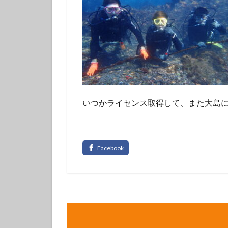
フチベニイロウミ
ベニシボリ
ボブサンウミウシ
マツカサウオ
マリンダイビング
ミナミハコフグｙ
メガネスズメダイ
いつかライセンス取得して、また大島に
モンガラカワハギ
ヤマブキウミウシ
ヨコシマニセモチ
ラベンダーウミウ
リュウモンイロウ
ワタユキシボリガ
中学生以上
伊豆大島ダイビン