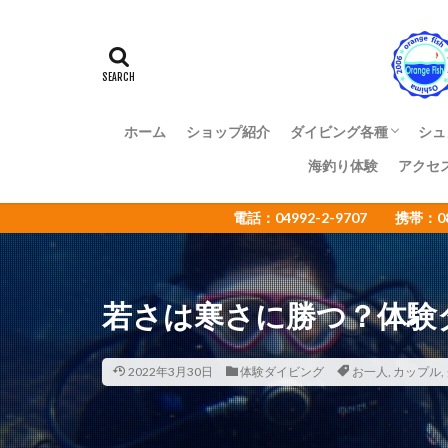
アマミスズメダイ
イカ
イサキ
イトヒキコハクハ
イロカエルアンコ
インターネットウ
ホーム
ショップ紹介
ダイビング各種
シュ
ウミウシカクレエ
海釣り体験
アクセ
ファンダイビング
体験ダイビング
OWライセンス講習
ADアドバンス講習
NAUI各種ステップア
ショップ様向け大島ツ
エコツアー
電話：04992-2-9707 携帯：
オオセ
オオ
オタアジュリア
オレンジフィッシ
若さは寒さに勝つ？体験
カゴカキダ
カナメイロウミウ
カンザシヤドカリ
2022年3月30日
体験ダイビング
お一人
,
カップル
,
キザクラハゼ
キャラメルウミウ