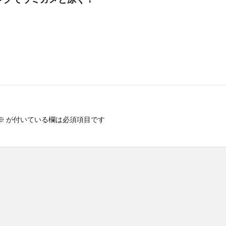
初心者
中級者
上級者
自然体験ツアー
子供
家族
ループ
団体
お一人
検索
※
が付いている欄は必須項目です