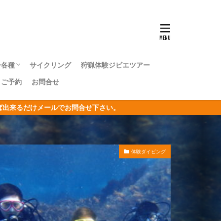
ンナウミウシ
センタカサゴ
群れ
ー各種
サイクリング
狩猟体験ジビエツアー
ボシイソギンチャク
｜ご予約
お問合せ
キングツアー
キングツアー
森トレッキングツアー
オリジナルジオツアー
おうし座
ければ出来るだけメールでお問合せ下さい。
サン
リジナルジオツアー
ガクアジサイ
体験ダイビング
タクチイワシ
エビ
キカモヨウウミウシ
ゴンベ