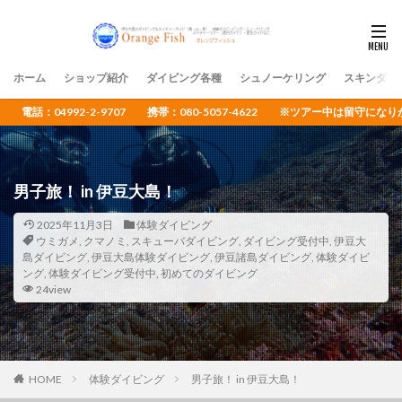
ホーム
ショップ紹介
ダイビング各種
シュノーケリング
スキンダイ
電話：04992-2-9707 携帯：080-5057-4622 ※ツアー中は留守
男子旅！ in 伊豆大島！
2025年11月3日
体験ダイビング
ウミガメ
,
クマノミ
,
スキューバダイビング
,
ダイビング受付中
,
伊豆大
島ダイビング
,
伊豆大島体験ダイビング
,
伊豆諸島ダイビング
,
体験ダイビ
ング
,
体験ダイビング受付中
,
初めてのダイビング
24view
HOME
体験ダイビング
男子旅！ in 伊豆大島！