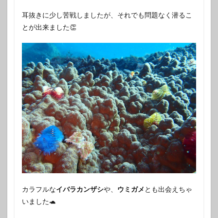
耳抜きに少し苦戦しましたが、それでも問題なく潜るこ
とが出来ました👏
カラフルな
イバラカンザシ
や、
ウミガメ
とも出会えちゃ
いました🐢