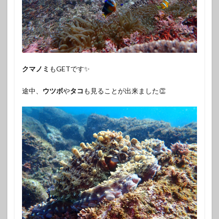
クマノミ
もGETです✨️
途中、
ウツボ
や
タコ
も見ることが出来ました👏