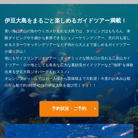
伊豆大島をまるごと楽しめるガイドツアー満載！
青い海に沢山の魚やウミガメが見れる大島では、ダイビングはもちろん、体
験ダイビングや５歳から参加できるシュノーケリングツアー、天の川も楽し
めるスターウオッチングツアーなど子供から大人まで楽しめるガイドツアー
が盛り沢山！
他にもサイクリングジオツアー・ダイナミックな噴火口が見れる三原山ガイ
ドツアー・ロケ地としても有名な広大な裏砂漠ガイドツアーなど”地球”を体験
出来る伊豆大島ジオパークもおススメ♪
オレンジフィッシュではお一人様から団体様まで大歓迎！今度のお休みは都
心から船で約1時間45分の伊豆大島を遊び尽くそう！！
予約状況・ご予約