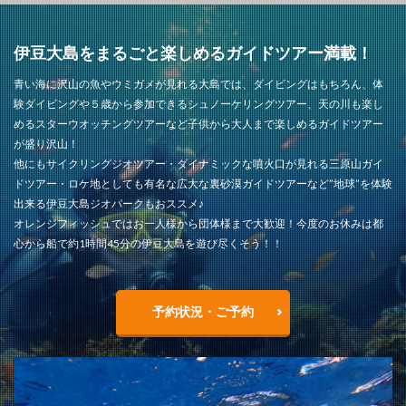
伊豆大島をまるごと楽しめるガイドツアー満載！
青い海に沢山の魚やウミガメが見れる大島では、ダイビングはもちろん、体
験ダイビングや５歳から参加できるシュノーケリングツアー、天の川も楽し
めるスターウオッチングツアーなど子供から大人まで楽しめるガイドツアー
が盛り沢山！
他にもサイクリングジオツアー・ダイナミックな噴火口が見れる三原山ガイ
ドツアー・ロケ地としても有名な広大な裏砂漠ガイドツアーなど”地球”を体験
出来る伊豆大島ジオパークもおススメ♪
オレンジフィッシュではお一人様から団体様まで大歓迎！今度のお休みは都
心から船で約1時間45分の伊豆大島を遊び尽くそう！！
予約状況・ご予約