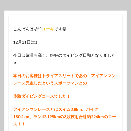
こんばんは🌙*ﾟ
ユーキ
です😁
12月21日(土)
今日は気温も高く、絶好のダイビング日和となりました
☀️
本日のお客様はトライアスリートであの、アイアンマン
レース完走したというスポーツマンとの
体験ダイビングコースでした！
アイアンマンレースとは
スイム3.8km、バイク
180.2km、ラン42.195kmの3競技を合計約226km
のコー
ス！！