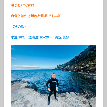
凄まじいですね…
自分とはかけ離れた世界です…
😅
〈秋の浜〉
水温 18℃ 透明度 10~20m 海況 良好