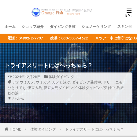
ホーム
ショップ紹介
ダイビング各種
シュノーケリング
スキンダイ
電話：04992-2-9707 携帯：080-5057-4622 ※ツアー中は留守
トライアスリートにはへっちゃら？
2024年12月28日
体験ダイビング
アオウミガメ
,
ウミガメ
,
カメと泳ぐ
,
ダイビング受付中
,
ドリー
,
ニモ
,
ひとりでも
,
伊豆大島
,
伊豆大島ダイビング
,
体験ダイビング受付中
,
島旅
,
秋の浜
24view
HOME
体験ダイビング
トライアスリートにはへっちゃら？