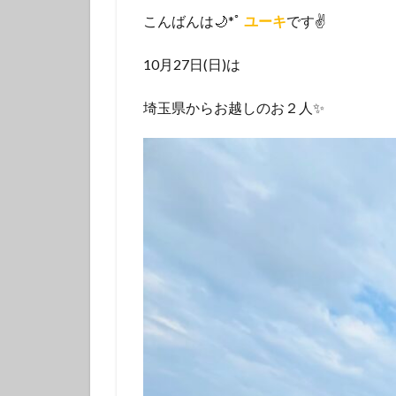
タテジマキンチャ
こんばんは🌙*ﾟ
ユーキ
です✌️
ツノザヤウミウシ
10月27日(日)は
デルタスズメダイ
トラウツボ
埼玉県からお越しのお２人✨️
ナノハナフブキハ
ニシキフウライウ
ニモ
ネコザ
ハコフグ
ハ
ハチマキダテハゼ
ハナヒゲウツボ幼
ハワイトラギス
ヒオドシベラ幼魚
ヒラマサ
ヒ
ヒロウミウシ
フエフキダイ