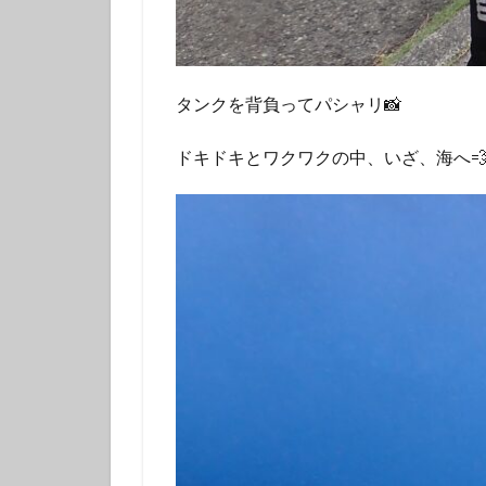
タンクを背負ってパシャリ📸
ドキドキとワクワクの中、いざ、海へ‪