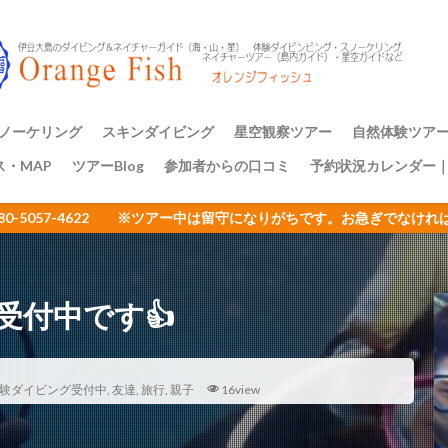
アミメハギ幼魚
アライソコケギンポ
アルファスズメダイ
ア
イサキの群れ
イシガキフグ
イズカサゴ
イタリア
イッ
ナダイ
イニシキベラ
イバラカンザシ
イバラタツ
イバラダツ
ウ
イロカエルアンコウ幼魚
イロブダイ幼魚
イワシ
イワシの
ミウシ
ウデフリツノザヤウミウシ
ウミウシ
ウミウシいっぱい
ノーケリング
スキンダイビング
星空観察ツアー
自然体験ツア
ビ
ウミウシ三昧
ウミガメ
ウミスズメ
ウミテング
ウメ
ス・MAP
ツアーBlog
参加者からの口コミ
予約状況カレンダー
ップ講習
アーのご案内
三原山トレッ
裏砂漠トレッ
樹海と再生の
１日一組限定
エサキモンキツノカメムシ
オープンウォーター講習
オイランヨウジ
080-5057-4622 ※ツアー中は留守になりがちです。お急ぎでな
ミウマ
オオモンカエルアンコウ
オオルリ
オカヤドカリ
オジ
おとめ座
おひとりさまでも
オヤビッチャ
オリオン座
オ
ュ
ガイドツアー
カエルアンコウ
カエルの卵
カキハラ
受付中です👍
カゴカキダイ
カジイチゴ
カスザメ
カスミオイランヨウジ
カ
ウシ
カナメイロウミウシ
カミソリウオ
カメと泳ぐ
ガンガゼ
カンナツノザヤウミウシ
カンパチ
キイボキヌハダウミウシ
験ダイビング受付中
,
友達
,
旅行
,
親子
16view
キシマハナダイ
キシマハナダイ幼魚
キセルガイ
キミオコゼ
シ
キョン
キリンミノカサゴ
キンチャクガニ
クエ
クダ