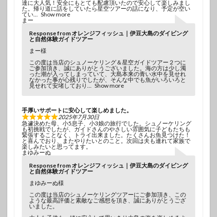
達に大人気！安全にもとても配慮頂いたので安心して楽しみまし
た。帰り道に話をしていたら星空ツアーの話になり、予定が空い
てい
Show more
まー
Response from オレンジフィッシュ｜伊豆大島のダイビング
と自然体験ガイドツアー
まー様
この度は当店のシュノーケリング＆星空ガイドツアー２つに
ご参加頂き、誠にありがとうございました。海の方は少し濁
った潮が入ってしまっていて、大島本来の青い水中を見せれ
なかった事が心残りでしたが、そんな中でも魚がいろいろと
見せれて安堵しており
Show more
手厚いサポートに安心して楽しめました。
2025年7月30日
急遽決めた母、小5息子、小3娘の旅行でした。シュノーケリング
も初挑戦でしたが、ガイドさんのやさしい雰囲気に子どもたちも
緊張することなく、トライ出来ました。たくさんお魚見つけた！
と喜んでおり、またやりたいとのこと。次回は夫も連れて家族で
楽しみたいと思ってます。
まゆみーぬ
Response from オレンジフィッシュ｜伊豆大島のダイビング
と自然体験ガイドツアー
まゆみーぬ様
この度は当店のシュノーケリングツアーにご参加頂き、この
ような最高評価と素敵なご感想を頂き、誠にありがとうござ
いました。