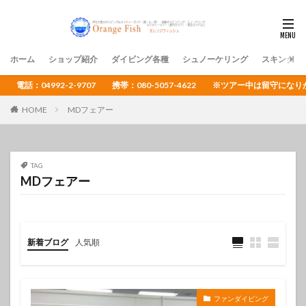
ホーム
ショップ紹介
ダイビング各種
シュノーケリング
スキンダイ
電話：04992-2-9707 携帯：080-5057-4622 ※ツアー中は留守
HOME
MDフェアー
TAG
MDフェアー
新着ブログ
人気順
ファンダイビング