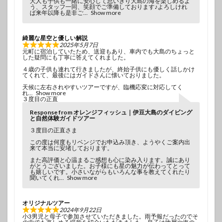
大人も子供も一緒に安心して思いきり大島の海を楽しめるよ
う、スタッフ一同、笑顔でご準備しております♪よろしけれ
ば来年以降も是非ご
Show more
綺麗な星空と優しい解説
2025年5月7日
元町に宿泊していたため、送迎もあり、車内でも大島のちょっと
した疑問にも丁寧に答えてくれました。
４歳の子供も連れて行きましたが、終始子供にも優しく話しかけ
てくれて、最後にはガイドさんに懐いておりました。
天候に左右されやすいツアーですが、臨機応変に対応してく
れ
Show more
３度目の正直
Response from オレンジフィッシュ｜伊豆大島のダイビング
と自然体験ガイドツアー
３度目の正直さま
この度は何度もリベンジでお申込み頂き、ようやくご案内出
来て本当に安堵しております。
また高評価と心温まるご感想も心に染み入ります。誠にあり
がとうございました。お子様にも星の魅力が伝わってとって
も嬉しいです。小さいながらもいろんな事を教えてくれたり
聞いてくれ
Show more
オリジナルツアー
2024年9月22日
小3男児と母子で参加させていただきました。雨予報だったのでそ