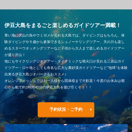
伊豆大島をまるごと楽しめるガイドツアー満載！
青い海に沢山の魚やウミガメが見れる大島では、ダイビングはもちろん、体
験ダイビングや５歳から参加できるシュノーケリングツアー、天の川も楽し
めるスターウオッチングツアーなど子供から大人まで楽しめるガイドツアー
が盛り沢山！
他にもサイクリングジオツアー・ダイナミックな噴火口が見れる三原山ガイ
ドツアー・ロケ地としても有名な広大な裏砂漠ガイドツアーなど”地球”を体験
出来る伊豆大島ジオパークもおススメ♪
オレンジフィッシュではお一人様から団体様まで大歓迎！今度のお休みは都
心から船で約1時間45分の伊豆大島を遊び尽くそう！！
予約状況・ご予約