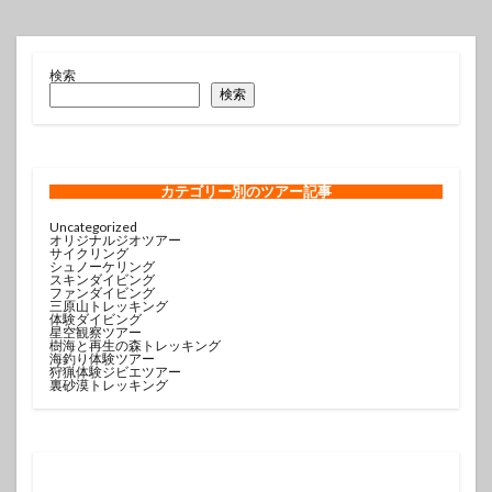
検索
検索
カテゴリー
別のツアー記事
Uncategorized
オリジナルジオツアー
サイクリング
シュノーケリング
スキンダイビング
ファンダイビング
三原山トレッキング
体験ダイビング
星空観察ツアー
樹海と再生の森トレッキング
海釣り体験ツアー
狩猟体験ジビエツアー
裏砂漠トレッキング