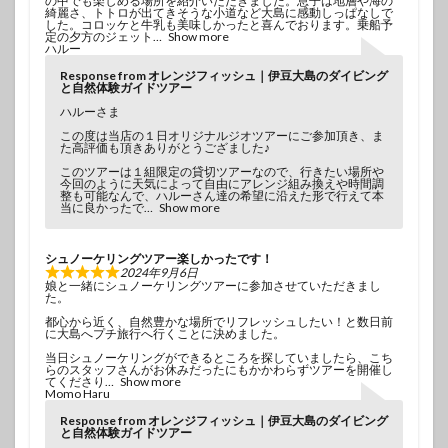
の中でも楽しめる場所を紹介いただきました。息子は地層や海の
綺麗さ、トトロが出てきそうな小道など大島に感動しっぱなしで
した。コロッケと牛乳も美味しかったと喜んでおります。乗船予
定の夕方のジェット
Show more
ハルー
Response from オレンジフィッシュ｜伊豆大島のダイビング
と自然体験ガイドツアー
ハルーさま
この度は当店の１日オリジナルジオツアーにご参加頂き、ま
た高評価も頂きありがとうござました♪
このツアーは１組限定の貸切ツアーなので、行きたい場所や
今回のように天気によって自由にアレンジ組み換えや時間調
整も可能なんで、ハルーさん達の希望に沿えた形で行えて本
当に良かったで
Show more
シュノーケリングツアー楽しかったです！
2024年9月6日
娘と一緒にシュノーケリングツアーに参加させていただきまし
た。
都心から近く、自然豊かな場所でリフレッシュしたい！と数日前
に大島へプチ旅行へ行くことに決めました。
当日シュノーケリングができるところを探していましたら、こち
らのスタッフさんがお休みだったにもかかわらずツアーを開催し
てくださり
Show more
Momo Haru
Response from オレンジフィッシュ｜伊豆大島のダイビング
と自然体験ガイドツアー