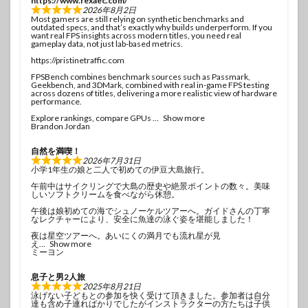
https://www.rexaec.com/
2026年8月2日
Most gamers are still relying on synthetic benchmarks and
outdated specs, and that’s exactly why builds underperform. If you
want real FPS insights across modern titles, you need real
gameplay data, not just lab-based metrics.
https://pristinetraffic.com
FPSBench combines benchmark sources such as Passmark,
Geekbench, and 3DMark, combined with real in-game FPS testing
across dozens of titles, delivering a more realistic view of hardware
performance.
Explore rankings, compare GPUs
Show more
Brandon Jordan
自然を満喫！
2026年7月31日
小学1年生の娘と二人で初めての伊豆大島旅行。
午前中はサイクリングで大島の歴史や絶景ポイントの数々。美味
しいソフトクリームを食べながら休憩。
午後は娘初めての海でシュノーケルツアーへ。ガイドさんの丁寧
なレクチャーにより、安全に魚達の泳ぐ姿を堪能しました！
夜は星空ツアーへ。あいにくの満月でも流れ星が見
え
Show more
ミーヨン
息子と男2人旅
2025年8月21日
泳げない子どもとの参加を快く受けて頂きました。参加者は自分
達も含め子連ればかりでしたがインストラクターの方たちは子供