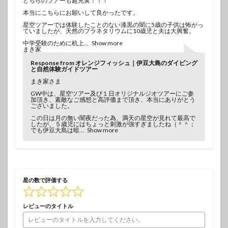
どちらのツアーも超充実！！！
本当にこちらにお願いして良かったです。
星空ツアーでは体験したことのない漆黒の闇に5歳の子供は怖がっ
ていましたが、天然のプラネタリウムに10歳児と夫は大興奮。
中学受験のために机上
Show more
まき家
Response from オレンジフィッシュ｜伊豆大島のダイビング
と自然体験ガイドツアー
まき家さま
GW中は、星空ツアー及び１日オリジナルジオツアーにご参
加頂き、素敵なご感想と高評価まで頂き、本当にありがとう
ございました。
この日は月の無い闇夜だった為、満天の星空が見れて最高で
したが、５歳児にはちょっと刺激が強すぎましたね（＾＾；
でも伊豆大島は暗
Show more
星の数で評価する
レビューのタイトル