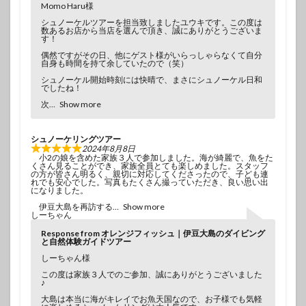
Momo Haru様
シュノーケルツアーを担当致しましたユウキです。この度は
数あるお店から当店を選んで頂き、誠にありがとうございま
す！
偶然ですがその日、他にゲスト様がいらっしゃらなくて自分
自身も時間を持て余していたので（笑）
シュノーケル開始時刻には快晴で、まさにシュノーケル日和
でしたね！
次
Show more
シュノーケリングツアー
2024年8月8日
小2の娘を含めた家族３人で参加しました。海が綺麗で、魚をた
くさん見ることができ、家族全員とても楽しめました。スタッフ
の方が皆さん明るく、親切に対応してくださったので、子ども連
れでも安心でした。写真もたくさん撮っていただき、良い思い出
になりました。
伊豆大島を再訪する
Show more
しーちゃん
Response from オレンジフィッシュ｜伊豆大島のダイビング
と自然体験ガイドツアー
しーちゃん様
この度は家族３人でのご参加、誠にありがとうございました
♪
大島は本当に海がキレイでお魚天国なので、お子様でも気軽