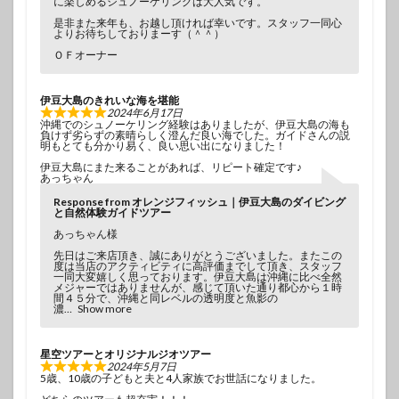
に楽しめるシュノーケリングは大人気です。
是非また来年も、お越し頂ければ幸いです。スタッフ一同心
よりお待ちしておりまーす（＾＾）
ＯＦオーナー
伊豆大島のきれいな海を堪能
2024年6月17日
沖縄でのシュノーケリング経験はありましたが、伊豆大島の海も
負けず劣らずの素晴らしく澄んだ良い海でした。ガイドさんの説
明もとても分かり易く、良い思い出になりました！
伊豆大島にまた来ることがあれば、リピート確定です♪
あっちゃん
Response from オレンジフィッシュ｜伊豆大島のダイビング
と自然体験ガイドツアー
あっちゃん様
先日はご来店頂き、誠にありがとうございました。またこの
度は当店のアクティビティに高評価までして頂き、スタッフ
一同大変嬉しく思っております。伊豆大島は沖縄に比べ全然
メジャーではありませんが、感じて頂いた通り都心から１時
間４５分で、沖縄と同レベルの透明度と魚影の
濃
Show more
星空ツアーとオリジナルジオツアー
2024年5月7日
5歳、10歳の子どもと夫と4人家族でお世話になりました。