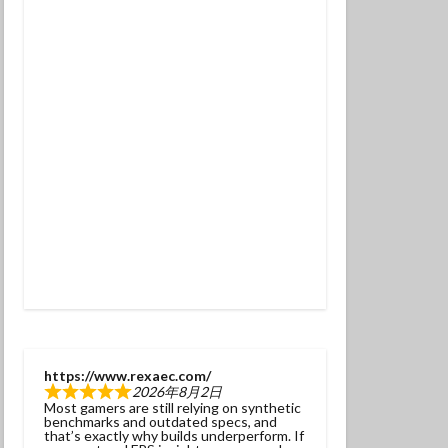
チンアナゴ
ラ幼魚
ドライスーツ
トダイビング
ニタリ
クセイハギ
ハチジョウタツ
ナヒゲウツボ
ット
ラ
ヒョウモンダコ
ガネジリンボウ幼魚
https://www.rexaec.com/
2026年8月2日
ファンダイブ
Most gamers are still relying on synthetic
benchmarks and outdated specs, and
ドリハナダイ幼魚
that’s exactly why builds underperform. If