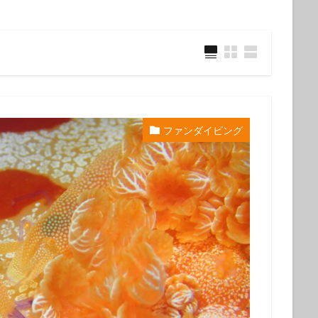
ウミウシ
クビアカハゼ
クマドリカエルアンコウ
クマドリカエルア
ンコウ幼魚
クマノミ
クラサキウミウシ
クリスマス
クリヤイ
クロヘリメジロザメ
クロマグロ
ケイカイ
ゲッコウスズメダイ
イ幼魚
コウイカ
コウイカの仲間
コウリンハナダイ
コウワン
コクテンフグ
コケリンドウ
コニワハンミョウ
ゴマフビロードウ
ンシボリガイ
ご家族
サークル
サイクリング
サガミリュウグ
ファンダイビング
シ
サザナミフグ
サフランイロウミウシ
サメ
サヨリの群れ
ジオツアー
ジオパーク
シカマガの滝
シテンヤッコ
ジビエ
ウミウシ
シャーク
シュノーケリングツアー
シュノーケリング体験
シ
シロシキブイロウミウシ
スキューバダイビング
スキンダイビン
ツアー
スターウォッチング
スターウオッチング
スノーケル
ゼブラソウシ
ゼブラソウシカエルアンコウ
ゼブラ柄ソウシカエルアン
ソウシカエルアンコウ
ソウシハギ
ソメワケヤッコ
ソライロスズ
ダイビングガイド
ダイビングツアー
ダイビングライセンス
ダ
タカベ
タコ
タツノイトコ
タツノオトシゴ
タテキン幼魚