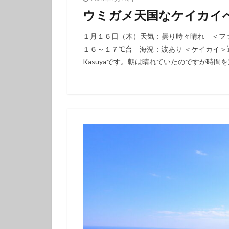
体験ダイビング
ウミガメ天国なケイカイ
カップル
グ
１月１６日（木）天気：曇り時々晴れ ＜フ
１６～１７℃台 海況：波あり ＜ケイカイ
Kasuyaです。朝は晴れていたのですが時間を