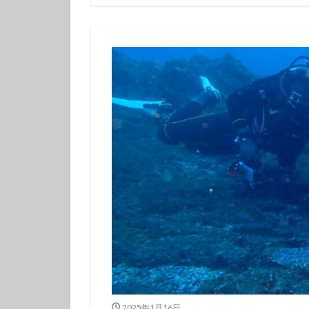
伊豆諸島ダイビン
冬の星座
初
初潜り
卒業
夏の思い出
女子旅
好奇
島一周
島旅
探究的ツアー
星空ガイド
東京諸島
植
海
海岸線
潜り納め
火
秋の浜
筆島
訪日外国人
離島
雨でも
魅力再発見
2025年1月16日