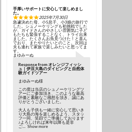
学生
夫婦
手厚いサポートに安心して楽しめまし
た。
2025年7月30日
急遽決めた母、小5息子、小3娘の旅行で
した。シュノーケリングも初挑戦でした
が、ガイドさんのやさしい雰囲気に子ど
もたちも緊張することなく、トライ出来
ました。たくさんお魚見つけた！と喜ん
でおり、またやりたいとのこと。次回は
夫も連れて家族で楽しみたいと思ってま
す。
まゆみーぬ
Response from オレンジフィッシ
ュ｜伊豆大島のダイビングと自然体
験ガイドツアー
まゆみーぬ様
この度は当店のシュノーケリングツ
アーにご参加頂き、このような最高
評価と素敵なご感想を頂き、誠にあ
りがとうございました。
大人も子供も一緒に安心して思いき
り大島の海を楽しめるよう、スタッ
フ一同、笑顔でご準備しております
♪よろしければ来年以降も是非
ご
Show more