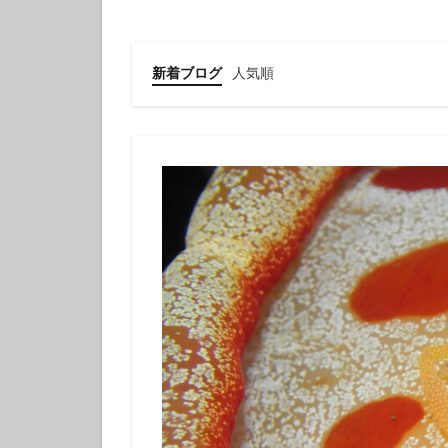
クチナシツノザヤ
クマドリカエルア
グループで
新着ブログ
人気順
ゲッコウスズメダ
コガラシエビ
コロザメ
コ
サクラミノウミウ
ジオガイド
シモフリカメサン
シロイバラウミウ
スキンダイビング
セダカギンポ
セミホウボウ
ソラスズメダイ
ダイビング講習