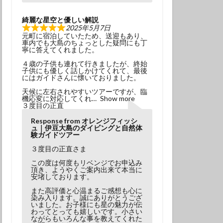
綺麗な星空と優しい解説
2025年5月7日
元町に宿泊していたため、送迎もあり、
車内でも大島のちょっとした疑問にも丁
寧に答えてくれました。
４歳の子供も連れて行きましたが、終始
子供にも優しく話しかけてくれて、最後
にはガイドさんに懐いておりました。
天候に左右されやすいツアーですが、臨
機応変に対応してくれ
Show more
３度目の正直
Response from オレンジフィッシ
ュ｜伊豆大島のダイビングと自然体
験ガイドツアー
３度目の正直さま
この度は何度もリベンジでお申込み
頂き、ようやくご案内出来て本当に
安堵しております。
また高評価と心温まるご感想も心に
染み入ります。誠にありがとうござ
いました。お子様にも星の魅力が伝
わってとっても嬉しいです。小さい
ながらもいろんな事を教えてくれた