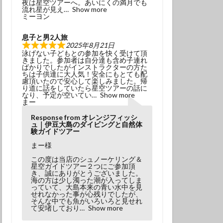
夜は星空ツアーへ。あいにくの満月でも
冬でもダイビング
流れ星が見え
Show more
ミーヨン
初挑戦
息子と男2人旅
塩工場見学
2025年8月21日
泳げない子どもとの参加を快く受けて頂
島観光
天の川
きました。参加者は自分達も含め子連れ
ばかりでしたがインストラクターの方た
小学生以上
ちは子供達に大人気！安全にもとても配
慮頂いたので安心して楽しみました。帰
風体験
探究
り道に話をしていたら星空ツアーの話に
なり、予定が空いてい
Show more
昆虫
星座
まー
春の星座
木星
Response from オレンジフィッシ
ュ｜伊豆大島のダイビングと自然体
流星
流星群
験ガイドツアー
溶岩アーチ
まー様
び
神社巡り
この度は当店のシュノーケリング＆
星空ガイドツアー２つにご参加頂
観光
き、誠にありがとうございました。
海の方は少し濁った潮が入ってしま
っていて、大島本来の青い水中を見
田浜
金星
せれなかった事が心残りでしたが、
そんな中でも魚がいろいろと見せれ
み
高齢でも
て安堵しており
Show more
ダイビング