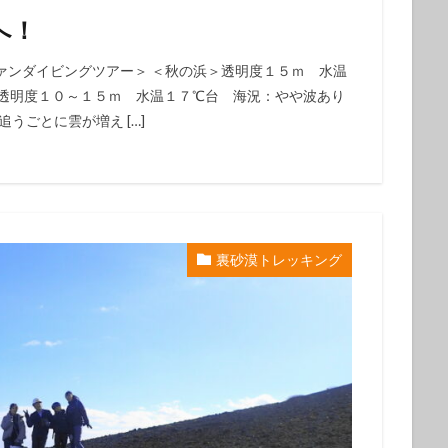
初心者
中級者
上級者
自然体験ツアー
子供
家族
へ！
ループ
団体
お一人
ァンダイビングツアー＞ ＜秋の浜＞透明度１５ｍ 水温
＞透明度１０～１５ｍ 水温１７℃台 海況：やや波あり
検索
追うごとに雲が増え […]
裏砂漠トレッキング