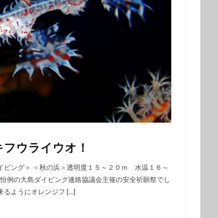
ウシ
フデリンドウ
フリソデエビ
ベニカエルアンコウ
ベニゴ
ベニハナダイ
ホシエイ
ホシエイの子供
ホタテツノハゼ
ボブ
ホホスジタルミ
ホムラスベヨコエビ
マイワシ
マイワシの群
マツカサウオｙｇ
マツカサウオ幼魚
マツバガニ
マツバギンポ
フェアー
マルスズメダイ
ミカドウミウシ
ミゾレウミウシ
ミ
ｇ
ミナミハコフグ幼魚
ミナミハナダイ
ミヤケテグリ
メガネ
幼魚
メジナの群れ
モニターツアー
ももクロ
モヨウフグ
モンスズメダイ
モンスズメダイ幼魚
ヤガラ
ヤシャハゼ
ヤリイカ
ユウゼン
ユカタハタ
ヨコエビ
ヨコシマエビ
ノウオ
ヨコシマニセモチノウオ幼魚
ライセンス
ライセンス講習
キフウライウオ！
シ
リサーチダイビング
リピーター
リフレッシュダイビング
イビング＞ ＜秋の浜＞透明度１５～２０ｍ 水温１６～
ミウシ
レンテンヤッコ
ロケ番組
ワクワクいっぱい
ワクワク
毎年恒例の大島ダイビング連絡協議会主催の安全祈願祭でし
イ
一人旅
一期一会
一組限定
三原山
三原山トレッキン
ようにオレンジフ […]
乳児
仲間
仲間同士
伊豆大島シュノーケリング
伊豆大島スキ
グ
伊豆大島フォトコンテスト
伊豆大島体験ダイビング
伊豆諸島