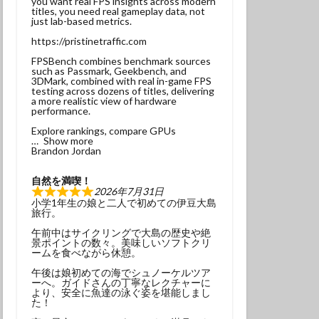
you want real FPS insights across modern
titles, you need real gameplay data, not
ンベ
just lab-based metrics.
サンウミウウシ
https://pristinetraffic.com
れ
マグロ
FPSBench combines benchmark sources
such as Passmark, Geekbench, and
3DMark, combined with real in-game FPS
testing across dozens of titles, delivering
ナミギンポ
a more realistic view of hardware
performance.
ゴンベ幼魚
Explore rankings, compare GPUs
モリアオガエル
Show more
Brandon Jordan
ヤブツバキ
自然を満喫！
2026年7月31日
小学1年生の娘と二人で初めての伊豆大島
旅行。
午前中はサイクリングで大島の歴史や絶
景ポイントの数々。美味しいソフトクリ
発見
ームを食べながら休憩。
グ
三原神社
午後は娘初めての海でシュノーケルツア
ーへ。ガイドさんの丁寧なレクチャーに
ンダイビング
より、安全に魚達の泳ぐ姿を堪能しまし
た！