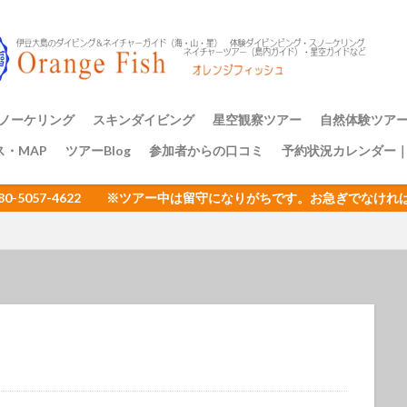
アミメハギ幼魚
アライソコケギンポ
アルファスズメダイ
ア
イサキの群れ
イシガキフグ
イズカサゴ
イタリア
イッ
ナダイ
イニシキベラ
イバラカンザシ
イバラタツ
イバラダツ
ウ
イロカエルアンコウ幼魚
イロブダイ幼魚
イワシ
イワシの
ミウシ
ウデフリツノザヤウミウシ
ウミウシ
ウミウシいっぱい
ノーケリング
スキンダイビング
星空観察ツアー
自然体験ツア
ビ
ウミウシ三昧
ウミガメ
ウミスズメ
ウミテング
ウメ
ス・MAP
ツアーBlog
参加者からの口コミ
予約状況カレンダー
ップ講習
アーのご案内
三原山トレッ
裏砂漠トレッ
樹海と再生の
１日一組限定
エサキモンキツノカメムシ
オープンウォーター講習
オイランヨウジ
080-5057-4622 ※ツアー中は留守になりがちです。お急ぎでな
ミウマ
オオモンカエルアンコウ
オオルリ
オカヤドカリ
オジ
おとめ座
おひとりさまでも
オヤビッチャ
オリオン座
オ
ュ
ガイドツアー
カエルアンコウ
カエルの卵
カキハラ
カゴカキダイ
カジイチゴ
カスザメ
カスミオイランヨウジ
カ
ウシ
カナメイロウミウシ
カミソリウオ
カメと泳ぐ
ガンガゼ
カンナツノザヤウミウシ
カンパチ
キイボキヌハダウミウシ
キシマハナダイ
キシマハナダイ幼魚
キセルガイ
キミオコゼ
シ
キョン
キリンミノカサゴ
キンチャクガニ
クエ
クダ