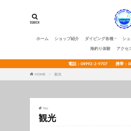
アマミスズメダイ
イカ
イサキ
イトヒキコハクハ
イロカエルアンコ
インターネットウ
ホーム
ショップ紹介
ダイビング各種
シュ
ウミウシカクレエ
海釣り体験
アクセ
ファンダイビング
体験ダイビング
OWライセンス講習
ADアドバンス講習
NAUI各種ステップア
ショップ様向け大島ツ
エコツアー
電話：04992-2-9707 携帯：
オオセ
オオ
オタアジュリア
HOME
観光
オレンジフィッシ
カゴカキダ
カナメイロウミウ
カンザシヤドカリ
TAG
観光
キザクラハゼ
キャラメルウミウ