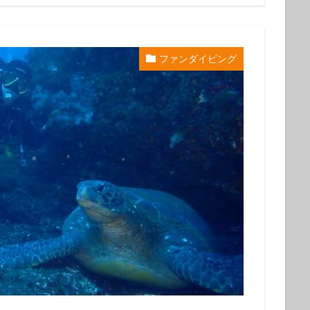
グ
会社仲間
体験ダイビング受付中
兄弟
再生の一本道
チャレンジ
初めてのシュノーケル
初めてのダイビング
初夏の魚
旅行
友人
友達
友達と
噴気
地層
地層大切断面
ファンダイビング
夏の星座
夏休み
外国人
大島
大島一周
大島桜
大
心
姉妹
宇宙
家族と
家族旅行
富士山
小学生
島民
左巻きカタツムリ
年に1度
幻の池
幼児
強
撮影ガイド
教育
旅行
早朝ハンマー
早朝ハンマーDIV
星空ツアー
星空観察
星空観察ツアー
星空観測
星空観賞
物
椿油
樹海
池袋
泉津の切通し
波浮港
流れ星
海浜教室
海遊び
海釣り
満天の星
満天の星空
溶岩
山
火山島
狩猟体験
王の浜
砂の浜
砂漠景色
磯遊
罠猟師
聖地巡礼
自然体験
裏砂漠
視察
親子
貸切
貸切ツアー
赤ダレ
赤ちゃん
赤っ禿
遊び
野
楽しめる
電動アシスト自転車
電動自転車
青く光る石
飛び込
魚
魚いっぱい
黒クマ
伊豆大島
星空
シュノーケリング