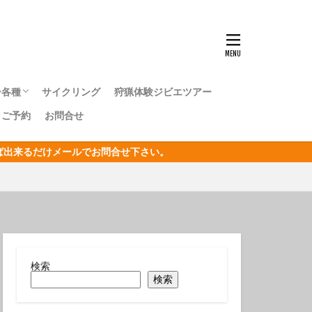
ンナウミウシ
センタカサゴ
群れ
ー各種
サイクリング
狩猟体験ジビエツアー
ボシイソギンチャク
｜ご予約
お問合せ
キングツアー
キングツアー
森トレッキングツアー
オリジナルジオツアー
おうし座
ければ出来るだけメールでお問合せ下さい。
サン
リジナルジオツアー
ガクアジサイ
タクチイワシ
エビ
キカモヨウウミウシ
検索
検索
ゴンベ