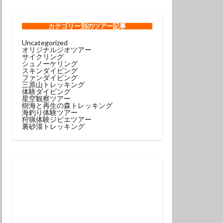
ンコウｙｇ
ロウミウシ
カテゴリー
別のツアー記事
Uncategorized
オリジナルジオツアー
テグリ
サイクリング
シュノーケリング
ミウシ
スキンダイビング
ファンダイビング
ウウミウシ
三原山トレッキング
体験ダイビング
サルトリイバラ
星空観察ツアー
樹海と再生の森トレッキング
海釣り体験ツアー
狩猟体験ジビエツアー
シュノーケル
裏砂漠トレッキング
グ
スミレナガハナダイ
コウ
メダイ
イビング受付中