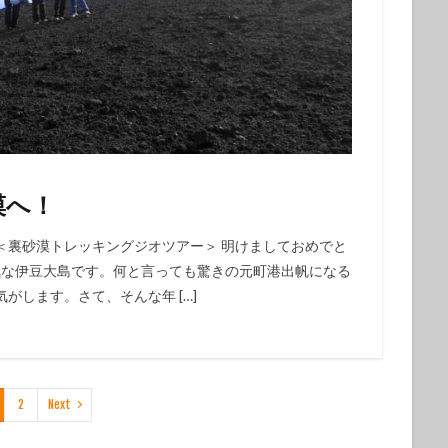
漠へ！
＜裏砂漠トレッキングジオツアー＞ 明けましておめでと
気な伊豆大島です。何と言っても驚きの元町港出帆になる
がします。さて、そんな年 […]
2
Next