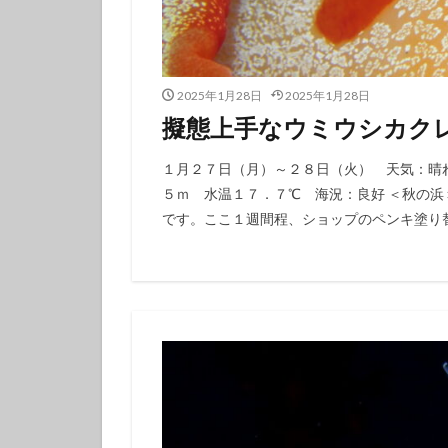
タテジマキンチャ
ツノザヤウミウシ
デルタスズメダイ
2025年1月28日
2025年1月28日
トラウツボ
擬態上手なウミウシカク
ナノハナフブキハ
ニシキフウライウ
１月２７日（月）～２８日（火） 天気：晴
５ｍ 水温１７．７℃ 海況：良好 ＜秋の浜＞
ニモ
ネコザ
です。ここ１週間程、ショップのペンキ塗り替え
ハコフグ
ハ
ハチマキダテハゼ
ハナヒゲウツボ幼
ハワイトラギス
ヒオドシベラ幼魚
ヒラマサ
ヒ
ヒロウミウシ
フエフキダイ