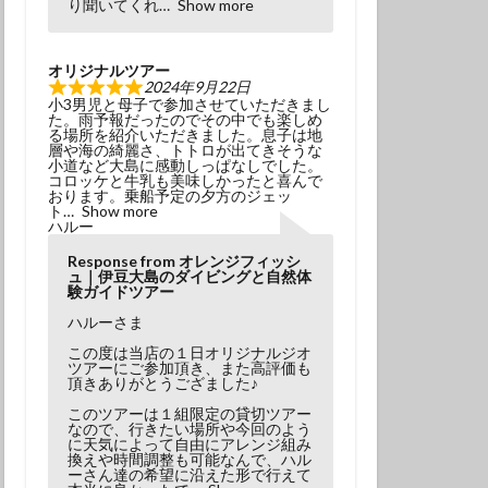
り聞いてくれ
Show more
オリジナルツアー
2024年9月22日
小3男児と母子で参加させていただきまし
た。雨予報だったのでその中でも楽しめ
る場所を紹介いただきました。息子は地
層や海の綺麗さ、トトロが出てきそうな
小道など大島に感動しっぱなしでした。
コロッケと牛乳も美味しかったと喜んで
おります。乗船予定の夕方のジェッ
ト
Show more
ハルー
Response from オレンジフィッシ
ュ｜伊豆大島のダイビングと自然体
験ガイドツアー
ハルーさま
この度は当店の１日オリジナルジオ
ツアーにご参加頂き、また高評価も
頂きありがとうござました♪
このツアーは１組限定の貸切ツアー
なので、行きたい場所や今回のよう
に天気によって自由にアレンジ組み
換えや時間調整も可能なんで、ハル
ーさん達の希望に沿えた形で行えて