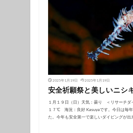
フチベニイロウミ
ベニシボリ
ボブサンウミウシ
マツカサウオ
マリンダイビング
ミナミハコフグｙ
メガネスズメダイ
モンガラカワハギ
ヤマブキウミウシ
2025年1月19日
2025年1月19日
ヨコシマニセモチ
安全祈願祭と美しいニシ
ラベンダーウミウ
１月１９日（日）天気：曇り ＜リサーチダ
リュウモンイロウ
１７℃ 海況：良好 Kasuyaです。今日は
ワタユキシボリガ
た。今年も安全第一で楽しいダイビングが出来る
中学生以上
伊豆大島ダイビン