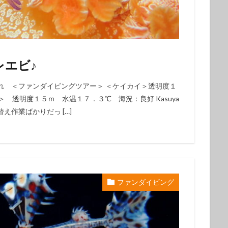
クダイ
タテジマヤッコ
タンデムサイクリング
チゴハナダイ
ツノダシ
ツバメウオ
ツマジロオコゼ
ツムブリ
ツユベ
テングダイ
トウシキ
トサヤッコ
ドチザメ
トビエイ
ドラマロケ地
ドリー
トレッキング
トレッキングツアー
ナイ
レエビ♪
ゼ
ナマコ
ナミダカサゴ
ナンヨウハギ
ナンヨウハギ幼魚
オ
ニシキヤッコｙｇ
ニジギンポ
ニジハタ
ニセボロカサゴ
れ ＜ファンダイビングツアー＞ ＜ケイカイ＞透明度１
 透明度１５ｍ 水温１７．３℃ 海況：良好 Kasuya
メ
ネジリンボウ
ノコギリハギ幼魚
ハイパワー電動自転車
ハ
作業ばかりだっ […]
ダカハオコゼ
ハタタテハゼ
ハタンポの群れ
ハチジョウダツ
ハナゴイ幼魚
ハナゴンベ
ハナゴンベ幼魚
ハナタツ
ハ
魚
ハナビラウオ幼魚
ハマフエフキ
ハリセンボン
パワースポ
ハンマー
ハンマーヘッド
ハンマーヘッドシャーク
ヒオドシベ
ピカチュウ
ひとりでも
ヒメクサアジ
ヒメニラミベニハゼ
ファンダイビング
レグロコショウダイ
ヒレナガカサゴ
ヒレナガネジリンボウ
ヒレナ
ファンダイビング
ファンダイビングツアー
ファンダイビング受付中
フォトコンテスト開催中
フジイロウミウシ
フジタウミウシ
フチ