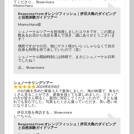
てくださり
Show more
Momo Haru
Response from オレンジフィッシュ｜伊豆大島のダイビング
と自然体験ガイドツアー
Momo Haru様
シュノーケルツアーを担当致しましたユウキです。この度は
数あるお店から当店を選んで頂き、誠にありがとうございま
す！
偶然ですがその日、他にゲスト様がいらっしゃらなくて自分
自身も時間を持て余していたので（笑）
シュノーケル開始時刻には快晴で、まさにシュノーケル日和
でしたね！
次
Show more
シュノーケリングツアー
2024年8月8日
小2の娘を含めた家族３人で参加しました。海が綺麗で、魚をた
くさん見ることができ、家族全員とても楽しめました。スタッフ
の方が皆さん明るく、親切に対応してくださったので、子ども連
れでも安心でした。写真もたくさん撮っていただき、良い思い出
になりました。
伊豆大島を再訪する
Show more
しーちゃん
Response from オレンジフィッシュ｜伊豆大島のダイビング
と自然体験ガイドツアー