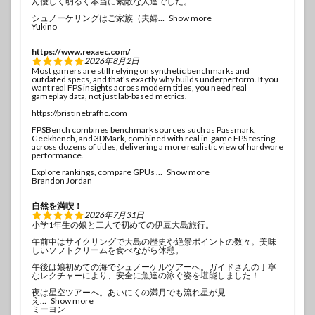
ん優しく明るく本当に素敵な人達でした。
シュノーケリングはご家族（夫婦
Show more
Yukino
https://www.rexaec.com/
2026年8月2日
Most gamers are still relying on synthetic benchmarks and
outdated specs, and that’s exactly why builds underperform. If you
want real FPS insights across modern titles, you need real
gameplay data, not just lab-based metrics.
https://pristinetraffic.com
FPSBench combines benchmark sources such as Passmark,
Geekbench, and 3DMark, combined with real in-game FPS testing
across dozens of titles, delivering a more realistic view of hardware
performance.
Explore rankings, compare GPUs
Show more
Brandon Jordan
自然を満喫！
2026年7月31日
小学1年生の娘と二人で初めての伊豆大島旅行。
午前中はサイクリングで大島の歴史や絶景ポイントの数々。美味
しいソフトクリームを食べながら休憩。
午後は娘初めての海でシュノーケルツアーへ。ガイドさんの丁寧
なレクチャーにより、安全に魚達の泳ぐ姿を堪能しました！
夜は星空ツアーへ。あいにくの満月でも流れ星が見
え
Show more
ミーヨン