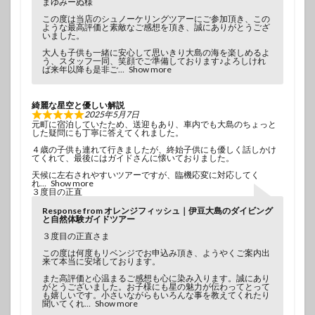
まゆみーぬ様
この度は当店のシュノーケリングツアーにご参加頂き、この
ような最高評価と素敵なご感想を頂き、誠にありがとうござ
いました。
大人も子供も一緒に安心して思いきり大島の海を楽しめるよ
う、スタッフ一同、笑顔でご準備しております♪よろしけれ
ば来年以降も是非ご
Show more
綺麗な星空と優しい解説
2025年5月7日
元町に宿泊していたため、送迎もあり、車内でも大島のちょっと
した疑問にも丁寧に答えてくれました。
４歳の子供も連れて行きましたが、終始子供にも優しく話しかけ
てくれて、最後にはガイドさんに懐いておりました。
天候に左右されやすいツアーですが、臨機応変に対応してく
れ
Show more
３度目の正直
Response from オレンジフィッシュ｜伊豆大島のダイビング
と自然体験ガイドツアー
３度目の正直さま
この度は何度もリベンジでお申込み頂き、ようやくご案内出
来て本当に安堵しております。
また高評価と心温まるご感想も心に染み入ります。誠にあり
がとうございました。お子様にも星の魅力が伝わってとって
も嬉しいです。小さいながらもいろんな事を教えてくれたり
聞いてくれ
Show more