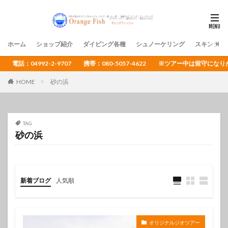
ホーム
ショップ紹介
ダイビング各種
シュノーケリング
スキンダイ
電話：04992-2-9707 携帯：080-5057-4622 ※ツアー中は留守
HOME
砂の浜
TAG
砂の浜
新着ブログ
人気順
オリジナルジオツアー