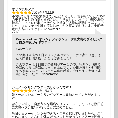
オリジナルツアー
2024年9月22日
小3男児と母子で参加させていただきました。雨予報だったのでそ
の中でも楽しめる場所を紹介いただきました。息子は地層や海の
綺麗さ、トトロが出てきそうな小道など大島に感動しっぱなしで
した。コロッケと牛乳も美味しかったと喜んでおります。乗船予
定の夕方のジェット
Show more
ハルー
Response from オレンジフィッシュ｜伊豆大島のダイビング
と自然体験ガイドツアー
ハルーさま
この度は当店の１日オリジナルジオツアーにご参加頂き、ま
た高評価も頂きありがとうござました♪
このツアーは１組限定の貸切ツアーなので、行きたい場所や
今回のように天気によって自由にアレンジ組み換えや時間調
整も可能なんで、ハルーさん達の希望に沿えた形で行えて本
当に良かったで
Show more
シュノーケリングツアー楽しかったです！
2024年9月6日
娘と一緒にシュノーケリングツアーに参加させていただきまし
た。
都心から近く、自然豊かな場所でリフレッシュしたい！と数日前
に大島へプチ旅行へ行くことに決めました。
当日シュノーケリングができるところを探していましたら、こち
らのスタッフさんがお休みだったにもかかわらずツアーを開催し