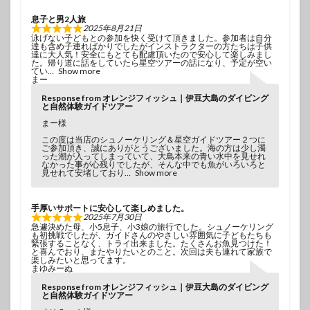
息子と男2人旅
2025年8月21日
泳げない子どもとの参加を快く受けて頂きました。参加者は自分
達も含め子連ればかりでしたがインストラクターの方たちは子供
達に大人気！安全にもとても配慮頂いたので安心して楽しみまし
た。帰り道に話をしていたら星空ツアーの話になり、予定が空い
てい
Show more
まー
Response from オレンジフィッシュ｜伊豆大島のダイビング
と自然体験ガイドツアー
まー様
この度は当店のシュノーケリング＆星空ガイドツアー２つに
ご参加頂き、誠にありがとうございました。海の方は少し濁
った潮が入ってしまっていて、大島本来の青い水中を見せれ
なかった事が心残りでしたが、そんな中でも魚がいろいろと
見せれて安堵しており
Show more
手厚いサポートに安心して楽しめました。
2025年7月30日
急遽決めた母、小5息子、小3娘の旅行でした。シュノーケリング
も初挑戦でしたが、ガイドさんのやさしい雰囲気に子どもたちも
緊張することなく、トライ出来ました。たくさんお魚見つけた！
と喜んでおり、またやりたいとのこと。次回は夫も連れて家族で
楽しみたいと思ってます。
まゆみーぬ
Response from オレンジフィッシュ｜伊豆大島のダイビング
と自然体験ガイドツアー