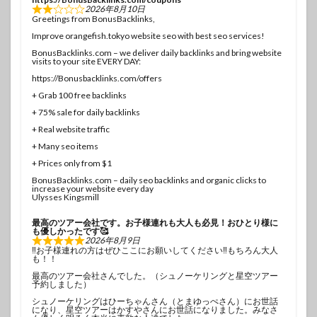
2026年8月10日
Greetings from BonusBacklinks,
Improve orangefish.tokyo website seo with best seo services!
BonusBacklinks.com – we deliver daily backlinks and bring website
visits to your site EVERY DAY:
https://Bonusbacklinks.com/offers
+ Grab 100 free backlinks
+ 75% sale for daily backlinks
+ Real website traffic
+ Many seo items
+ Prices only from $1
BonusBacklinks.com – daily seo backlinks and organic clicks to
increase your website every day
Ulysses Kingsmill
最高のツアー会社です。お子様連れも大人も必見！おひとり様に
も優しかったです🥰
2026年8月9日
‼️お子様連れの方はぜひここにお願いしてください‼️もちろん大人
も！！
最高のツアー会社さんでした。（シュノーケリングと星空ツアー
予約しました）
シュノーケリングはひーちゃんさん（とまゆっぺさん）にお世話
になり、星空ツアーはかすやさんにお世話になりました。みなさ