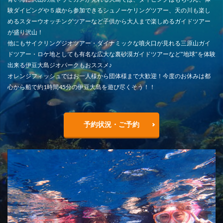
験ダイビングや５歳から参加できるシュノーケリングツアー、天の川も楽し
めるスターウオッチングツアーなど子供から大人まで楽しめるガイドツアー
が盛り沢山！
他にもサイクリングジオツアー・ダイナミックな噴火口が見れる三原山ガイ
ドツアー・ロケ地としても有名な広大な裏砂漠ガイドツアーなど”地球”を体験
出来る伊豆大島ジオパークもおススメ♪
オレンジフィッシュではお一人様から団体様まで大歓迎！今度のお休みは都
心から船で約1時間45分の伊豆大島を遊び尽くそう！！
予約状況・ご予約