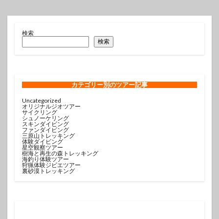
検索
検索
カテゴリー
別のツアー記事
Uncategorized
オリジナルジオツアー
サイクリング
シュノーケリング
スキンダイビング
ファンダイビング
三原山トレッキング
体験ダイビング
星空観察ツアー
樹海と再生の森トレッキング
海釣り体験ツアー
狩猟体験ジビエツアー
裏砂漠トレッキング