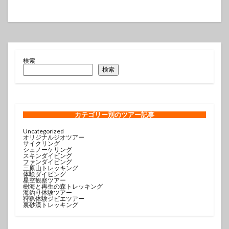
検索
検索
カテゴリー
別のツアー記事
Uncategorized
オリジナルジオツアー
サイクリング
シュノーケリング
スキンダイビング
ファンダイビング
三原山トレッキング
体験ダイビング
星空観察ツアー
樹海と再生の森トレッキング
海釣り体験ツアー
狩猟体験ジビエツアー
裏砂漠トレッキング