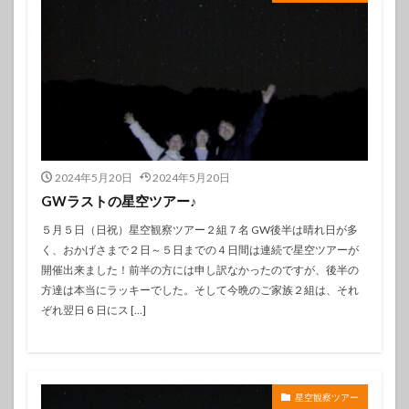
2024年5月20日
2024年5月20日
GWラストの星空ツアー♪
５月５日（日祝）星空観察ツアー２組７名 GW後半は晴れ日が多
く、おかげさまで２日～５日までの４日間は連続で星空ツアーが
開催出来ました！前半の方には申し訳なかったのですが、後半の
方達は本当にラッキーでした。そして今晩のご家族２組は、それ
ぞれ翌日６日にス […]
星空観察ツアー