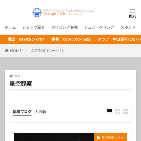
ホーム
ショップ紹介
ダイビング各種
シュノーケリング
スキンダイ
電話：04992-2-9707 携帯：080-5057-4622 ※ツアー中は留守
HOME
星空観察 (ページ2)
TAG
星空観察
新着ブログ
人気順
星空観察ツアー