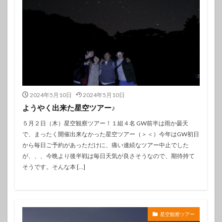
2024年5月10日
2024年5月10日
ようやく出来た星空ツアー♪
５月２日（木）星空観察ツアー！１組４名 GW前半は雨か曇天
で、まったく開催出来なかった星空ツアー（＞＜）今年はGW初日
から毎日ご予約があっただけに、痛い連続なツアー中止でした
が、、、今晩より後半戦は毎日天気が良さそうなので、期待持て
そうです。そんな本 […]
星空観察ツアー