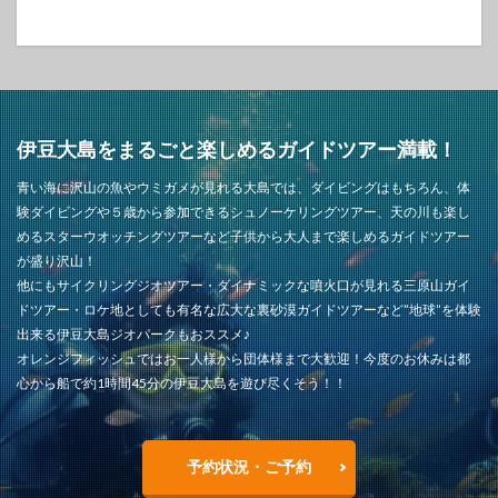
伊豆大島をまるごと楽しめるガイドツアー満載！
青い海に沢山の魚やウミガメが見れる大島では、ダイビングはもちろん、体
験ダイビングや５歳から参加できるシュノーケリングツアー、天の川も楽し
めるスターウオッチングツアーなど子供から大人まで楽しめるガイドツアー
が盛り沢山！
他にもサイクリングジオツアー・ダイナミックな噴火口が見れる三原山ガイ
ドツアー・ロケ地としても有名な広大な裏砂漠ガイドツアーなど”地球”を体験
出来る伊豆大島ジオパークもおススメ♪
オレンジフィッシュではお一人様から団体様まで大歓迎！今度のお休みは都
心から船で約1時間45分の伊豆大島を遊び尽くそう！！
予約状況・ご予約