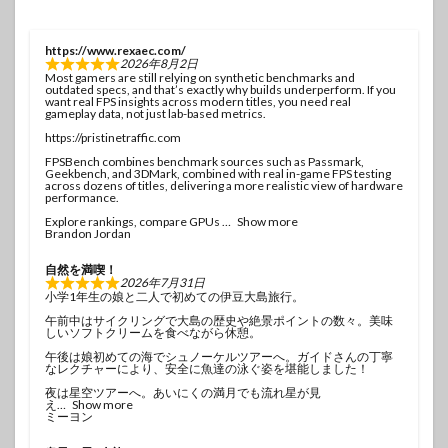
https://www.rexaec.com/
2026年8月2日
Most gamers are still relying on synthetic benchmarks and
outdated specs, and that’s exactly why builds underperform. If you
want real FPS insights across modern titles, you need real
gameplay data, not just lab-based metrics.
https://pristinetraffic.com
FPSBench combines benchmark sources such as Passmark,
Geekbench, and 3DMark, combined with real in-game FPS testing
across dozens of titles, delivering a more realistic view of hardware
performance.
Explore rankings, compare GPUs
Show more
Brandon Jordan
自然を満喫！
2026年7月31日
小学1年生の娘と二人で初めての伊豆大島旅行。
午前中はサイクリングで大島の歴史や絶景ポイントの数々。美味
しいソフトクリームを食べながら休憩。
午後は娘初めての海でシュノーケルツアーへ。ガイドさんの丁寧
なレクチャーにより、安全に魚達の泳ぐ姿を堪能しました！
夜は星空ツアーへ。あいにくの満月でも流れ星が見
え
Show more
ミーヨン