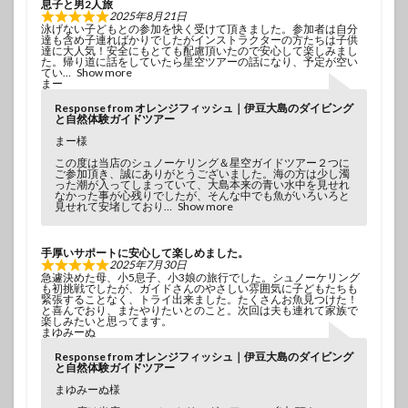
息子と男2人旅
2025年8月21日
泳げない子どもとの参加を快く受けて頂きました。参加者は自分
達も含め子連ればかりでしたがインストラクターの方たちは子供
達に大人気！安全にもとても配慮頂いたので安心して楽しみまし
た。帰り道に話をしていたら星空ツアーの話になり、予定が空い
てい
Show more
まー
Response from オレンジフィッシュ｜伊豆大島のダイビング
と自然体験ガイドツアー
まー様
この度は当店のシュノーケリング＆星空ガイドツアー２つに
ご参加頂き、誠にありがとうございました。海の方は少し濁
った潮が入ってしまっていて、大島本来の青い水中を見せれ
なかった事が心残りでしたが、そんな中でも魚がいろいろと
見せれて安堵しており
Show more
手厚いサポートに安心して楽しめました。
2025年7月30日
急遽決めた母、小5息子、小3娘の旅行でした。シュノーケリング
も初挑戦でしたが、ガイドさんのやさしい雰囲気に子どもたちも
緊張することなく、トライ出来ました。たくさんお魚見つけた！
と喜んでおり、またやりたいとのこと。次回は夫も連れて家族で
楽しみたいと思ってます。
まゆみーぬ
Response from オレンジフィッシュ｜伊豆大島のダイビング
と自然体験ガイドツアー
まゆみーぬ様