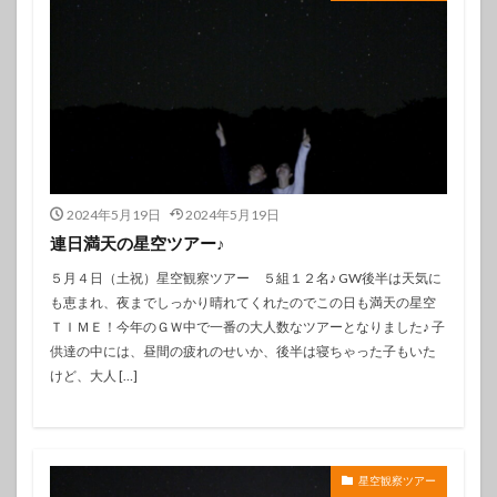
2024年5月19日
2024年5月19日
連日満天の星空ツアー♪
５月４日（土祝）星空観察ツアー ５組１２名♪ GW後半は天気に
も恵まれ、夜までしっかり晴れてくれたのでこの日も満天の星空
ＴＩＭＥ！今年のＧＷ中で一番の大人数なツアーとなりました♪ 子
供達の中には、昼間の疲れのせいか、後半は寝ちゃった子もいた
けど、大人 […]
星空観察ツアー