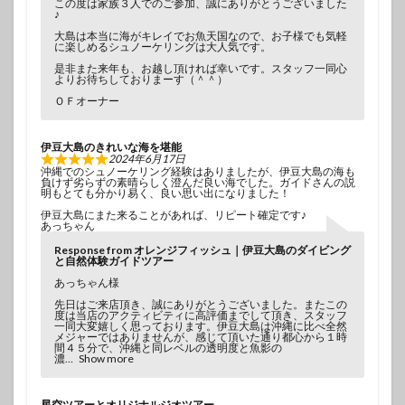
この度は家族３人でのご参加、誠にありがとうございました
♪
大島は本当に海がキレイでお魚天国なので、お子様でも気軽
に楽しめるシュノーケリングは大人気です。
是非また来年も、お越し頂ければ幸いです。スタッフ一同心
よりお待ちしておりまーす（＾＾）
ＯＦオーナー
伊豆大島のきれいな海を堪能
2024年6月17日
沖縄でのシュノーケリング経験はありましたが、伊豆大島の海も
負けず劣らずの素晴らしく澄んだ良い海でした。ガイドさんの説
明もとても分かり易く、良い思い出になりました！
伊豆大島にまた来ることがあれば、リピート確定です♪
あっちゃん
Response from オレンジフィッシュ｜伊豆大島のダイビング
と自然体験ガイドツアー
あっちゃん様
先日はご来店頂き、誠にありがとうございました。またこの
度は当店のアクティビティに高評価までして頂き、スタッフ
一同大変嬉しく思っております。伊豆大島は沖縄に比べ全然
メジャーではありませんが、感じて頂いた通り都心から１時
間４５分で、沖縄と同レベルの透明度と魚影の
濃
Show more
星空ツアーとオリジナルジオツアー