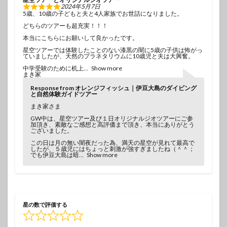
2024年5月7日
5歳、10歳の子どもと夫と4人家族でお世話になりました。
どちらのツアーも超充実！！！
本当にこちらにお願いして良かったです。
星空ツアーでは体験したことのない漆黒の闇に5歳の子供は怖がっ
ていましたが、天然のプラネタリウムに10歳児と夫は大興奮。
中学受験のために机上
Show more
まき家
Response from オレンジフィッシュ｜伊豆大島のダイビング
と自然体験ガイドツアー
まき家さま
GW中は、星空ツアー及び１日オリジナルジオツアーにご参
加頂き、素敵なご感想と高評価まで頂き、本当にありがとう
ございました。
この日は月の無い闇夜だった為、満天の星空が見れて最高で
したが、５歳児にはちょっと刺激が強すぎましたね（＾＾；
でも伊豆大島は暗
Show more
星の数で評価する