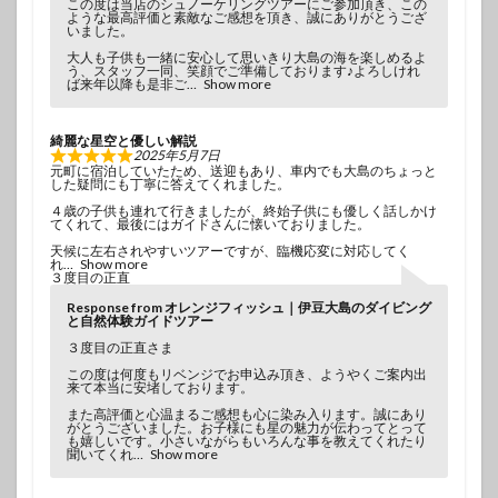
この度は当店のシュノーケリングツアーにご参加頂き、この
ような最高評価と素敵なご感想を頂き、誠にありがとうござ
いました。
大人も子供も一緒に安心して思いきり大島の海を楽しめるよ
う、スタッフ一同、笑顔でご準備しております♪よろしけれ
ば来年以降も是非ご
Show more
綺麗な星空と優しい解説
2025年5月7日
元町に宿泊していたため、送迎もあり、車内でも大島のちょっと
した疑問にも丁寧に答えてくれました。
４歳の子供も連れて行きましたが、終始子供にも優しく話しかけ
てくれて、最後にはガイドさんに懐いておりました。
天候に左右されやすいツアーですが、臨機応変に対応してく
れ
Show more
３度目の正直
Response from オレンジフィッシュ｜伊豆大島のダイビング
と自然体験ガイドツアー
３度目の正直さま
この度は何度もリベンジでお申込み頂き、ようやくご案内出
来て本当に安堵しております。
また高評価と心温まるご感想も心に染み入ります。誠にあり
がとうございました。お子様にも星の魅力が伝わってとって
も嬉しいです。小さいながらもいろんな事を教えてくれたり
聞いてくれ
Show more