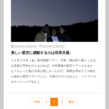
2023年12月29日
2023年12月29日
美しい星空に感動するのは世界共通♪
１２月２９日（金）星空観察ツアー 天気：晴れ時々曇り このま
ま直前の予約が入らなければ、今年最後の星空ツアーとなるか
な？ちょっと夜の天気が怪しかったので、時間を早めて１９時か
ら始めた星空ツアーでした。 今夜のゲストはなんと、ジャマイカ
＆ナイジェリア出 […]
Prev
1
2
3
Next