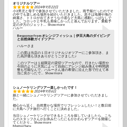
オリジナルツアー
2024年9月22日
小3男児と母子で参加させていただきました。雨予報だったのでそ
の中でも楽しめる場所を紹介いただきました。息子は地層や海の
綺麗さ、トトロが出てきそうな小道など大島に感動しっぱなしで
した。コロッケと牛乳も美味しかったと喜んでおります。乗船予
定の夕方のジェット
Show more
ハルー
Response from オレンジフィッシュ｜伊豆大島のダイビング
と自然体験ガイドツアー
ハルーさま
この度は当店の１日オリジナルジオツアーにご参加頂き、ま
た高評価も頂きありがとうござました♪
このツアーは１組限定の貸切ツアーなので、行きたい場所や
今回のように天気によって自由にアレンジ組み換えや時間調
整も可能なんで、ハルーさん達の希望に沿えた形で行えて本
当に良かったで
Show more
シュノーケリングツアー楽しかったです！
2024年9月6日
娘と一緒にシュノーケリングツアーに参加させていただきまし
た。
都心から近く、自然豊かな場所でリフレッシュしたい！と数日前
に大島へプチ旅行へ行くことに決めました。
当日シュノーケリングができるところを探していましたら、こち
らのスタッフさんがお休みだったにもかかわらずツアーを開催し
てくださり
Show more
Momo Haru