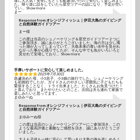
達に大人気！安全にもとても配慮頂いたので安心して楽しみまし
た。帰り道に話をしていたら星空ツアーの話になり、予定が空い
てい
Show more
まー
Response from オレンジフィッシュ｜伊豆大島のダイビング
と自然体験ガイドツアー
まー様
この度は当店のシュノーケリング＆星空ガイドツアー２つに
ご参加頂き、誠にありがとうございました。海の方は少し濁
った潮が入ってしまっていて、大島本来の青い水中を見せれ
なかった事が心残りでしたが、そんな中でも魚がいろいろと
見せれて安堵しており
Show more
手厚いサポートに安心して楽しめました。
2025年7月30日
急遽決めた母、小5息子、小3娘の旅行でした。シュノーケリング
も初挑戦でしたが、ガイドさんのやさしい雰囲気に子どもたちも
緊張することなく、トライ出来ました。たくさんお魚見つけた！
と喜んでおり、またやりたいとのこと。次回は夫も連れて家族で
楽しみたいと思ってます。
まゆみーぬ
Response from オレンジフィッシュ｜伊豆大島のダイビング
と自然体験ガイドツアー
まゆみーぬ様
この度は当店のシュノーケリングツアーにご参加頂き、この
ような最高評価と素敵なご感想を頂き、誠にありがとうござ
いました。
大人も子供も一緒に安心して思いきり大島の海を楽しめるよ