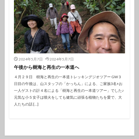
2024年5月7日
2024年5月7日
午後から樹海と再生の一本道へ
４月２９日 樹海と再生の一本道トレッキングジオツアー GW３
日目の午後は、山スタッフの「かっちん」による、ご家族3名+お
一人ゲストの計４名による「樹海と再生の一本道ツアー」でした♪
元気な小５女子は噴火をしても健気に頑張る植物たちを愛で、大
人たちの話 […]