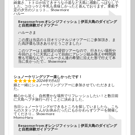
綺麗さ、トトロが出てきそうな小道など大島に感動しっぱなしで
した。コロッケと牛乳も美味しかったと喜んでおります。乗船予
定の夕方のジェット
Show more
ハルー
Response from オレンジフィッシュ｜伊豆大島のダイビング
と自然体験ガイドツアー
ハルーさま
この度は当店の１日オリジナルジオツアーにご参加頂き、ま
た高評価も頂きありがとうござました♪
このツアーは１組限定の貸切ツアーなので、行きたい場所や
今回のように天気によって自由にアレンジ組み換えや時間調
整も可能なんで、ハルーさん達の希望に沿えた形で行えて本
当に良かったで
Show more
シュノーケリングツアー楽しかったです！
2024年9月6日
娘と一緒にシュノーケリングツアーに参加させていただきまし
た。
都心から近く、自然豊かな場所でリフレッシュしたい！と数日前
に大島へプチ旅行へ行くことに決めました。
当日シュノーケリングができるところを探していましたら、こち
らのスタッフさんがお休みだったにもかかわらずツアーを開催し
てくださり
Show more
Momo Haru
Response from オレンジフィッシュ｜伊豆大島のダイビング
と自然体験ガイドツアー