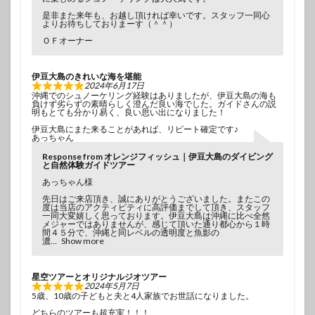
是非また来年も、お越し頂ければ幸いです。スタッフ一同心
よりお待ちしておりまーす（＾＾）
ＯＦオーナー
伊豆大島のきれいな海を堪能
2024年6月17日
沖縄でのシュノーケリング経験はありましたが、伊豆大島の海も
負けず劣らずの素晴らしく澄んだ良い海でした。ガイドさんの説
明もとても分かり易く、良い思い出になりました！
伊豆大島にまた来ることがあれば、リピート確定です♪
あっちゃん
Response from オレンジフィッシュ｜伊豆大島のダイビング
と自然体験ガイドツアー
あっちゃん様
先日はご来店頂き、誠にありがとうございました。またこの
度は当店のアクティビティに高評価までして頂き、スタッフ
一同大変嬉しく思っております。伊豆大島は沖縄に比べ全然
メジャーではありませんが、感じて頂いた通り都心から１時
間４５分で、沖縄と同レベルの透明度と魚影の
濃
Show more
星空ツアーとオリジナルジオツアー
2024年5月7日
5歳、10歳の子どもと夫と4人家族でお世話になりました。
どちらのツアーも超充実！！！