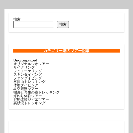
検索
検索
カテゴリー
別のツアー記事
Uncategorized
オリジナルジオツアー
サイクリング
シュノーケリング
スキンダイビング
ファンダイビング
三原山トレッキング
体験ダイビング
星空観察ツアー
樹海と再生の森トレッキング
海釣り体験ツアー
狩猟体験ジビエツアー
裏砂漠トレッキング