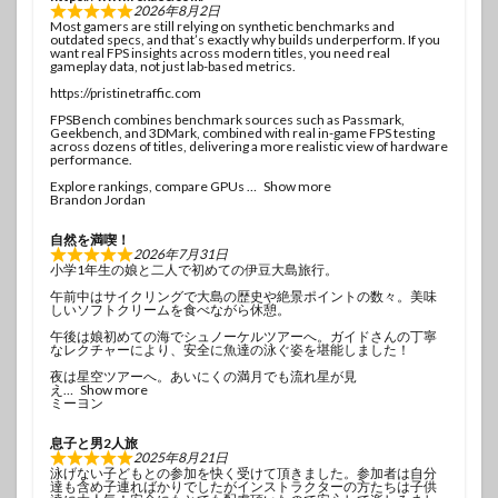
2026年8月2日
Most gamers are still relying on synthetic benchmarks and
outdated specs, and that’s exactly why builds underperform. If you
want real FPS insights across modern titles, you need real
gameplay data, not just lab-based metrics.
https://pristinetraffic.com
FPSBench combines benchmark sources such as Passmark,
Geekbench, and 3DMark, combined with real in-game FPS testing
across dozens of titles, delivering a more realistic view of hardware
performance.
Explore rankings, compare GPUs
Show more
Brandon Jordan
自然を満喫！
2026年7月31日
小学1年生の娘と二人で初めての伊豆大島旅行。
午前中はサイクリングで大島の歴史や絶景ポイントの数々。美味
しいソフトクリームを食べながら休憩。
午後は娘初めての海でシュノーケルツアーへ。ガイドさんの丁寧
なレクチャーにより、安全に魚達の泳ぐ姿を堪能しました！
夜は星空ツアーへ。あいにくの満月でも流れ星が見
え
Show more
ミーヨン
息子と男2人旅
2025年8月21日
泳げない子どもとの参加を快く受けて頂きました。参加者は自分
達も含め子連ればかりでしたがインストラクターの方たちは子供