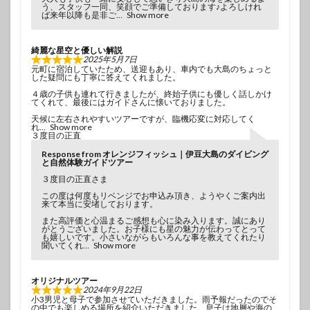
う、スタッフ一同、笑顔でご準備しております♪よろしけれ
ば来年以降も是非ご
Show more
綺麗な星空と優しい解説
2025年5月7日
元町に宿泊していたため、送迎もあり、車内でも大島のちょっと
した疑問にも丁寧に答えてくれました。
４歳の子供も連れて行きましたが、終始子供にも優しく話しかけ
てくれて、最後にはガイドさんに懐いておりました。
天候に左右されやすいツアーですが、臨機応変に対応してく
れ
Show more
３度目の正直
Response from オレンジフィッシュ｜伊豆大島のダイビング
と自然体験ガイドツアー
３度目の正直さま
この度は何度もリベンジでお申込み頂き、ようやくご案内出
来て本当に安堵しております。
また高評価と心温まるご感想も心に染み入ります。誠にあり
がとうございました。お子様にも星の魅力が伝わってとって
も嬉しいです。小さいながらもいろんな事を教えてくれたり
聞いてくれ
Show more
オリジナルツアー
2024年9月22日
小3男児と母子で参加させていただきました。雨予報だったのでそ
の中でも楽しめる場所を紹介いただきました。息子は地層や海の