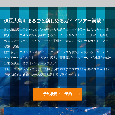
伊豆大島をまるごと楽しめるガイドツアー満載！
青い海に沢山の魚やウミガメが見れる大島では、ダイビングはもちろん、体
験ダイビングや５歳から参加できるシュノーケリングツアー、天の川も楽し
めるスターウオッチングツアーなど子供から大人まで楽しめるガイドツアー
が盛り沢山！
他にもサイクリングジオツアー・ダイナミックな噴火口が見れる三原山ガイ
ドツアー・ロケ地としても有名な広大な裏砂漠ガイドツアーなど”地球”を体験
出来る伊豆大島ジオパークもおススメ♪
オレンジフィッシュではお一人様から団体様まで大歓迎！今度のお休みは都
心から船で約1時間45分の伊豆大島を遊び尽くそう！！
予約状況・ご予約