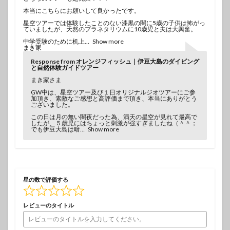
本当にこちらにお願いして良かったです。
星空ツアーでは体験したことのない漆黒の闇に5歳の子供は怖がっ
ていましたが、天然のプラネタリウムに10歳児と夫は大興奮。
中学受験のために机上
Show more
まき家
Response from オレンジフィッシュ｜伊豆大島のダイビング
と自然体験ガイドツアー
まき家さま
GW中は、星空ツアー及び１日オリジナルジオツアーにご参
加頂き、素敵なご感想と高評価まで頂き、本当にありがとう
ございました。
この日は月の無い闇夜だった為、満天の星空が見れて最高で
したが、５歳児にはちょっと刺激が強すぎましたね（＾＾；
でも伊豆大島は暗
Show more
星の数で評価する
レビューのタイトル