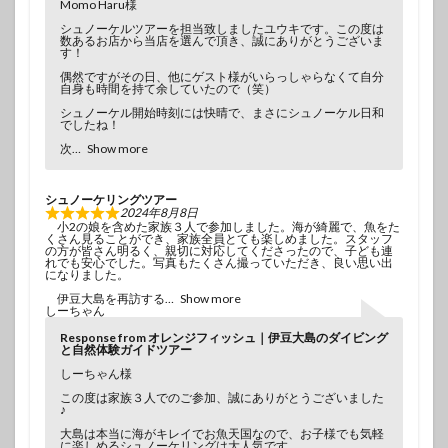
Momo Haru様
シュノーケルツアーを担当致しましたユウキです。この度は
数あるお店から当店を選んで頂き、誠にありがとうございま
す！
偶然ですがその日、他にゲスト様がいらっしゃらなくて自分
自身も時間を持て余していたので（笑）
シュノーケル開始時刻には快晴で、まさにシュノーケル日和
でしたね！
次
Show more
シュノーケリングツアー
2024年8月8日
小2の娘を含めた家族３人で参加しました。海が綺麗で、魚をた
くさん見ることができ、家族全員とても楽しめました。スタッフ
の方が皆さん明るく、親切に対応してくださったので、子ども連
れでも安心でした。写真もたくさん撮っていただき、良い思い出
になりました。
伊豆大島を再訪する
Show more
しーちゃん
Response from オレンジフィッシュ｜伊豆大島のダイビング
と自然体験ガイドツアー
しーちゃん様
この度は家族３人でのご参加、誠にありがとうございました
♪
大島は本当に海がキレイでお魚天国なので、お子様でも気軽
に楽しめるシュノーケリングは大人気です。