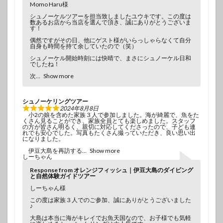
Momo Haru様
シュノーケルツアーを担当致しましたユウキです。この度は
数あるお店から当店を選んで頂き、誠にありがとうございま
す！
偶然ですがその日、他にゲスト様がいらっしゃらなくて自分
自身も時間を持て余していたので（笑）
シュノーケル開始時刻には快晴で、まさにシュノーケル日和
でしたね！
次
Show more
シュノーケリングツアー
2024年8月8日
小2の娘を含めた家族３人で参加しました。海が綺麗で、魚をた
くさん見ることができ、家族全員とても楽しめました。スタッフ
の方が皆さん明るく、親切に対応してくださったので、子ども連
れでも安心でした。写真もたくさん撮っていただき、良い思い出
になりました。
伊豆大島を再訪する
Show more
しーちゃん
Response from オレンジフィッシュ｜伊豆大島のダイビング
と自然体験ガイドツアー
しーちゃん様
この度は家族３人でのご参加、誠にありがとうございました
♪
大島は本当に海がキレイでお魚天国なので、お子様でも気軽