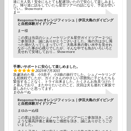
達に大人気！安全にもとても配慮頂いたので安心して楽しみまし
た。帰り道に話をしていたら星空ツアーの話になり、予定が空い
てい
Show more
まー
Response from オレンジフィッシュ｜伊豆大島のダイビング
と自然体験ガイドツアー
まー様
この度は当店のシュノーケリング＆星空ガイドツアー２つに
ご参加頂き、誠にありがとうございました。海の方は少し濁
った潮が入ってしまっていて、大島本来の青い水中を見せれ
なかった事が心残りでしたが、そんな中でも魚がいろいろと
見せれて安堵しており
Show more
手厚いサポートに安心して楽しめました。
2025年7月30日
急遽決めた母、小5息子、小3娘の旅行でした。シュノーケリング
も初挑戦でしたが、ガイドさんのやさしい雰囲気に子どもたちも
緊張することなく、トライ出来ました。たくさんお魚見つけた！
と喜んでおり、またやりたいとのこと。次回は夫も連れて家族で
楽しみたいと思ってます。
まゆみーぬ
Response from オレンジフィッシュ｜伊豆大島のダイビング
と自然体験ガイドツアー
まゆみーぬ様
この度は当店のシュノーケリングツアーにご参加頂き、この
ような最高評価と素敵なご感想を頂き、誠にありがとうござ
いました。