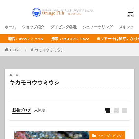
ホーム
ショップ紹介
ダイビング各種
シュノーケリング
スキンダイ
電話：04992-2-9707 携帯：080-5057-4622 ※ツアー中は留守
HOME
キカモヨウウミウシ
TAG
キカモヨウウミウシ
新着ブログ
人気順
ファンダイビング