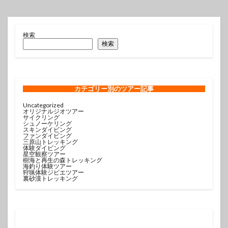
検索
検索
カテゴリー
別のツアー記事
Uncategorized
オリジナルジオツアー
サイクリング
シュノーケリング
スキンダイビング
ファンダイビング
三原山トレッキング
体験ダイビング
星空観察ツアー
樹海と再生の森トレッキング
海釣り体験ツアー
狩猟体験ジビエツアー
裏砂漠トレッキング