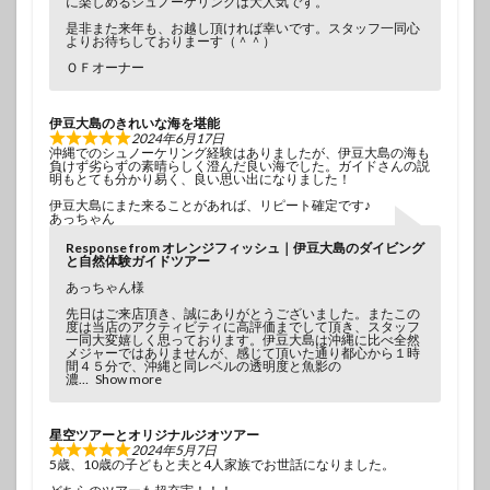
に楽しめるシュノーケリングは大人気です。
是非また来年も、お越し頂ければ幸いです。スタッフ一同心
よりお待ちしておりまーす（＾＾）
ＯＦオーナー
伊豆大島のきれいな海を堪能
2024年6月17日
沖縄でのシュノーケリング経験はありましたが、伊豆大島の海も
負けず劣らずの素晴らしく澄んだ良い海でした。ガイドさんの説
明もとても分かり易く、良い思い出になりました！
伊豆大島にまた来ることがあれば、リピート確定です♪
あっちゃん
Response from オレンジフィッシュ｜伊豆大島のダイビング
と自然体験ガイドツアー
あっちゃん様
先日はご来店頂き、誠にありがとうございました。またこの
度は当店のアクティビティに高評価までして頂き、スタッフ
一同大変嬉しく思っております。伊豆大島は沖縄に比べ全然
メジャーではありませんが、感じて頂いた通り都心から１時
間４５分で、沖縄と同レベルの透明度と魚影の
濃
Show more
星空ツアーとオリジナルジオツアー
2024年5月7日
5歳、10歳の子どもと夫と4人家族でお世話になりました。