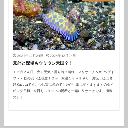
2024年12月24日
2024年12月24日
意外と深場もウミウシ天国？！
１２月２４日（火）天気：曇り時々晴れ ＜リサーチ＆studyダイ
ブ＞ ＜秋の浜＞透明度１２ｍ 水温１８～１９℃ 海況：ほぼ良
好 Kasuyaです。少し雲は多めでしたが、風は弱くまずまずのダイ
ビング日和。今日もスタッフの湧希と一緒にリサーチです。湧希
の […]