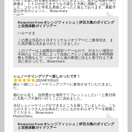
の中でも楽しめる場所を紹介いただきました。息子は地層や海の
綺麗さ、トトロが出てきそうな小道など大島に感動しっぱなしで
した。コロッケと牛乳も美味しかったと喜んでおります。乗船予
定の夕方のジェット
Show more
ハルー
Response from オレンジフィッシュ｜伊豆大島のダイビング
と自然体験ガイドツアー
ハルーさま
この度は当店の１日オリジナルジオツアーにご参加頂き、ま
た高評価も頂きありがとうござました♪
このツアーは１組限定の貸切ツアーなので、行きたい場所や
今回のように天気によって自由にアレンジ組み換えや時間調
整も可能なんで、ハルーさん達の希望に沿えた形で行えて本
当に良かったで
Show more
シュノーケリングツアー楽しかったです！
2024年9月6日
娘と一緒にシュノーケリングツアーに参加させていただきまし
た。
都心から近く、自然豊かな場所でリフレッシュしたい！と数日前
に大島へプチ旅行へ行くことに決めました。
当日シュノーケリングができるところを探していましたら、こち
らのスタッフさんがお休みだったにもかかわらずツアーを開催し
てくださり
Show more
Momo Haru
Response from オレンジフィッシュ｜伊豆大島のダイビング
と自然体験ガイドツアー