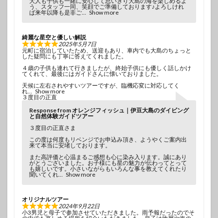
大人も子供も一緒に安心して思いきり大島の海を楽しめるよ
う、スタッフ一同、笑顔でご準備しております♪よろしけれ
ば来年以降も是非ご
Show more
綺麗な星空と優しい解説
2025年5月7日
元町に宿泊していたため、送迎もあり、車内でも大島のちょっと
した疑問にも丁寧に答えてくれました。
４歳の子供も連れて行きましたが、終始子供にも優しく話しかけ
てくれて、最後にはガイドさんに懐いておりました。
天候に左右されやすいツアーですが、臨機応変に対応してく
れ
Show more
３度目の正直
Response from オレンジフィッシュ｜伊豆大島のダイビング
と自然体験ガイドツアー
３度目の正直さま
この度は何度もリベンジでお申込み頂き、ようやくご案内出
来て本当に安堵しております。
また高評価と心温まるご感想も心に染み入ります。誠にあり
がとうございました。お子様にも星の魅力が伝わってとって
も嬉しいです。小さいながらもいろんな事を教えてくれたり
聞いてくれ
Show more
オリジナルツアー
2024年9月22日
小3男児と母子で参加させていただきました。雨予報だったのでそ