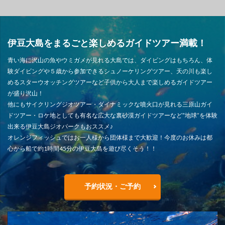
伊豆大島をまるごと楽しめるガイドツアー満載！
青い海に沢山の魚やウミガメが見れる大島では、ダイビングはもちろん、体
験ダイビングや５歳から参加できるシュノーケリングツアー、天の川も楽し
めるスターウオッチングツアーなど子供から大人まで楽しめるガイドツアー
が盛り沢山！
他にもサイクリングジオツアー・ダイナミックな噴火口が見れる三原山ガイ
ドツアー・ロケ地としても有名な広大な裏砂漠ガイドツアーなど”地球”を体験
出来る伊豆大島ジオパークもおススメ♪
オレンジフィッシュではお一人様から団体様まで大歓迎！今度のお休みは都
心から船で約1時間45分の伊豆大島を遊び尽くそう！！
予約状況・ご予約