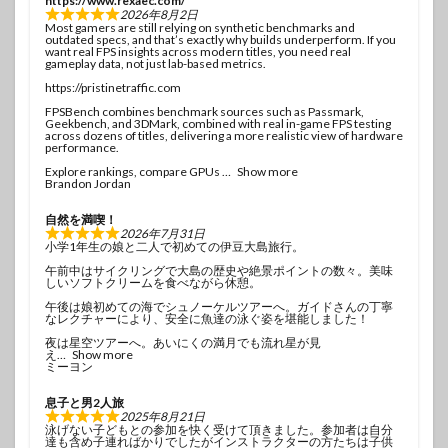
https://www.rexaec.com/
2026年8月2日
Most gamers are still relying on synthetic benchmarks and
outdated specs, and that’s exactly why builds underperform. If you
want real FPS insights across modern titles, you need real
gameplay data, not just lab-based metrics.
https://pristinetraffic.com
FPSBench combines benchmark sources such as Passmark,
Geekbench, and 3DMark, combined with real in-game FPS testing
across dozens of titles, delivering a more realistic view of hardware
performance.
Explore rankings, compare GPUs
Show more
Brandon Jordan
自然を満喫！
2026年7月31日
小学1年生の娘と二人で初めての伊豆大島旅行。
午前中はサイクリングで大島の歴史や絶景ポイントの数々。美味
しいソフトクリームを食べながら休憩。
午後は娘初めての海でシュノーケルツアーへ。ガイドさんの丁寧
なレクチャーにより、安全に魚達の泳ぐ姿を堪能しました！
夜は星空ツアーへ。あいにくの満月でも流れ星が見
え
Show more
ミーヨン
息子と男2人旅
2025年8月21日
泳げない子どもとの参加を快く受けて頂きました。参加者は自分
達も含め子連ればかりでしたがインストラクターの方たちは子供