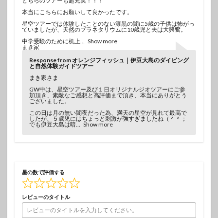
どちらのツアーも超充実！！！
本当にこちらにお願いして良かったです。
星空ツアーでは体験したことのない漆黒の闇に5歳の子供は怖がっ
ていましたが、天然のプラネタリウムに10歳児と夫は大興奮。
中学受験のために机上
Show more
まき家
Response from オレンジフィッシュ｜伊豆大島のダイビング
と自然体験ガイドツアー
まき家さま
GW中は、星空ツアー及び１日オリジナルジオツアーにご参
加頂き、素敵なご感想と高評価まで頂き、本当にありがとう
ございました。
この日は月の無い闇夜だった為、満天の星空が見れて最高で
したが、５歳児にはちょっと刺激が強すぎましたね（＾＾；
でも伊豆大島は暗
Show more
星の数で評価する
レビューのタイトル